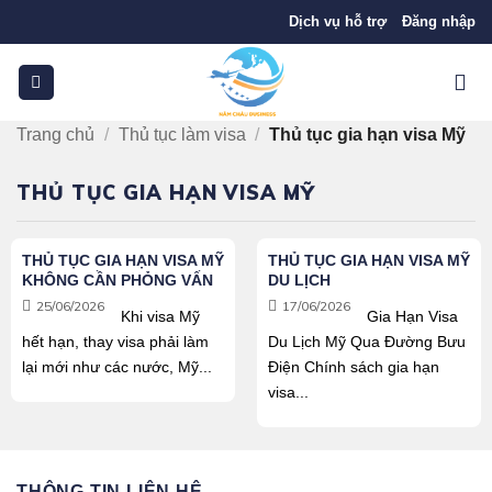
Bỏ
Dịch vụ hỗ trợ
Đăng nhập
qua
nội
dung
Trang chủ
/
Thủ tục làm visa
/
Thủ tục gia hạn visa Mỹ
THỦ TỤC GIA HẠN VISA MỸ
THỦ TỤC GIA HẠN VISA MỸ
THỦ TỤC GIA HẠN VISA MỸ
KHÔNG CẦN PHỎNG VẤN
DU LỊCH
25/06/2026
17/06/2026
Khi visa Mỹ
Gia Hạn Visa
hết hạn, thay visa phải làm
Du Lịch Mỹ Qua Đường Bưu
lại mới như các nước, Mỹ...
Điện Chính sách gia hạn
visa...
THÔNG TIN LIÊN HỆ