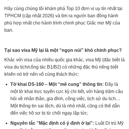
Hãy cùng chúng tôi khám phá Top 10 đơn vị uy tín nhất tại
TPHCM (cập nhật 2026) và tìm ra người bạn đồng hành
phù hợp nhất cho hành trình chinh phục Giấc mơ Mỹ của
bạn.
Tại sao visa Mỹ lại là một “ngọn núi” khó chinh phục?
Khác với visa của nhiều quốc gia khác, visa Mỹ (đặc biệt là
visa du lịch/công tác B1/B2) có những đặc thù riêng biệt
khiến nó trở nên vô cùng thách thức:
Tờ khai DS-160 – Một “mê cung” thông tin:
Đây là
một tờ khai trực tuyến cực kỳ chi tiết, với hàng trăm câu
hỏi về nhân thân, gia đình, công việc, lịch sử du lịch…
Một thông tin sai lệch, dù là nhỏ nhất, cũng có thể dẫn
đến việc hồ sơ bị từ chối ngay lập tức.
Nguyên tắc “Mặc định có ý định ở lại”:
Luật Di trú Mỹ