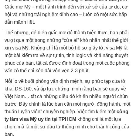
Giấc mơ Mỹ – một hành trình đến với xứ sở của tự do, cơ
hội và những trải nghiệm đỉnh cao – luôn có một sức hấp
dẫn mãnh liệt.
Thế nhưng, để biến giấc mơ đó thành hiện thực, bạn phải
vượt qua một trong những “cửa ải” khó nhằn nhất thế giới:
xin visa Mỹ. Không chỉ là một bộ hồ sơ giấy tờ, visa Mỹ là
một bài kiểm tra về sự tự tin, tính logic và khả năng thuyết
phục của bạn, tất cả được định đoạt trong một cuộc phỏng
vấn có thể chỉ kéo dài vỏn vẹn 2-3 phút.
Nỗi lo về buổi phỏng vấn định mệnh, sự phức tạp của tờ
khai DS-160, và áp lực chứng minh rằng bạn sẽ quay về
Việt Nam… tất cả những điều đó khiến nhiều người chùn
bước. Đây chính là lúc bạn cần một người đồng hành, một
“huấn luyện viên” chuyên nghiệp. Việc tìm kiếm một
công
ty làm visa Mỹ uy tín tại TPHCM
không chỉ là một lựa
chọn, mà là một sự đầu tư thông minh cho thành công của
bạn.