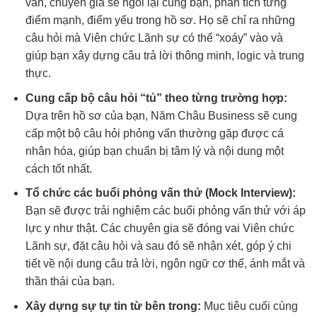
vấn, chuyên gia sẽ ngồi lại cùng bạn, phân tích từng
điểm mạnh, điểm yếu trong hồ sơ. Họ sẽ chỉ ra những
câu hỏi mà Viên chức Lãnh sự có thể “xoáy” vào và
giúp bạn xây dựng câu trả lời thông minh, logic và trung
thực.
Cung cấp bộ câu hỏi “tủ” theo từng trường hợp:
Dựa trên hồ sơ của bạn, Năm Châu Business sẽ cung
cấp một bộ câu hỏi phỏng vấn thường gặp được cá
nhân hóa, giúp bạn chuẩn bị tâm lý và nội dung một
cách tốt nhất.
Tổ chức các buổi phỏng vấn thử (Mock Interview):
Bạn sẽ được trải nghiệm các buổi phỏng vấn thử với áp
lực y như thật. Các chuyên gia sẽ đóng vai Viên chức
Lãnh sự, đặt câu hỏi và sau đó sẽ nhận xét, góp ý chi
tiết về nội dung câu trả lời, ngôn ngữ cơ thể, ánh mắt và
thần thái của bạn.
Xây dựng sự tự tin từ bên trong:
Mục tiêu cuối cùng