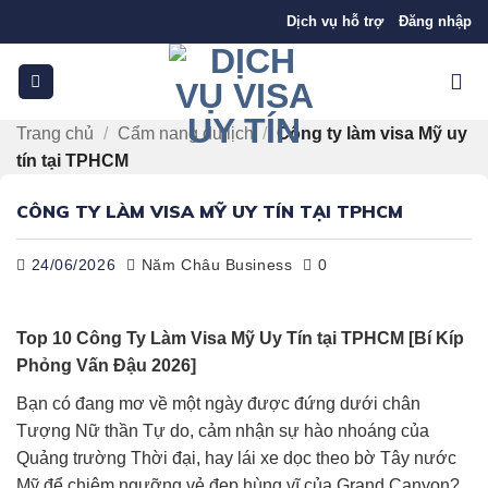
Bỏ
Dịch vụ hỗ trợ
Đăng nhập
qua
nội
dung
Trang chủ
/
Cẩm nang du lịch
/
Công ty làm visa Mỹ uy
tín tại TPHCM
CÔNG TY LÀM VISA MỸ UY TÍN TẠI TPHCM
24/06/2026
Năm Châu Business
0
Top 10 Công Ty Làm Visa Mỹ Uy Tín tại TPHCM [Bí Kíp
Phỏng Vấn Đậu 2026]
Bạn có đang mơ về một ngày được đứng dưới chân
Tượng Nữ thần Tự do, cảm nhận sự hào nhoáng của
Quảng trường Thời đại, hay lái xe dọc theo bờ Tây nước
Mỹ để chiêm ngưỡng vẻ đẹp hùng vĩ của Grand Canyon?