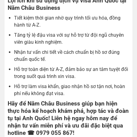
Lợi ích khi sử dụng dịch vụ visa Anh Quốc tại
Năm Châu Business
Tiết kiệm thời gian nhờ quy trình tối ưu hóa, đồng
hành từ A-Z.
Tăng tỷ lệ đậu visa với sự hỗ trợ từ đội ngũ chuyên
viên giàu kinh nghiệm.
Nhận tư vấn chi tiết về cách chuẩn bị hồ sơ đúng
chuẩn quốc tế.
Hỗ trợ toàn diện từ A-Z, đảm bảo sự an tâm tuyệt đối
trong suốt quá trình xin visa.
Hỗ trợ làm visa khẩn, giao nhận hồ sơ tận nơi, hoàn
phí nếu không đạt visa.
Hãy để Năm Châu Business giúp bạn hiện
thực hóa kế hoạch khám phá, hợp tác và đoàn
tụ tại Anh Quốc! Liên hệ ngay hôm nay để
nhận tư vấn miễn phí và ưu đãi đặc biệt qua
hotline ☎ 0979 055 867!