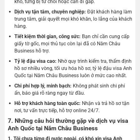
khó, từng bị từ chối hoặc cần đi gấp.
Dịch vụ tận tâm, chuyên nghiệp:
Đặt khách hàng làm
trung tâm, giải quyết mọi khó khăn, lo lắng của khách
hàng.
Tiết kiệm thời gian, công sức:
Bạn chỉ cần cung cấp
giấy tờ gốc, mọi thủ tục còn lại đã có Năm Châu
Business hỗ trợ.
Tỷ lệ đậu visa cao:
Nhờ quy trình kiểm tra, thẩm định
hồ sơ nhiều vòng, tối ưu hóa hồ sơ, tỷ lệ đậu visa Anh
Quốc tại Năm Châu Business luôn ở mức cao nhất.
Chi phí hợp lý, minh bạch:
Không phát sinh chi phí
ẩn, báo giá rõ ràng ngay từ đầu.
Hỗ trợ khách hàng toàn quốc:
Nhận và trả hồ sơ tận
nơi, tư vấn trực tiếp, hỗ trợ online 24/7.
7. Những câu hỏi thường gặp về dịch vụ visa
Anh Quốc tại Năm Châu Business
1. Tôi chưa từng đi nước ngoài, có khó xin visa Anh