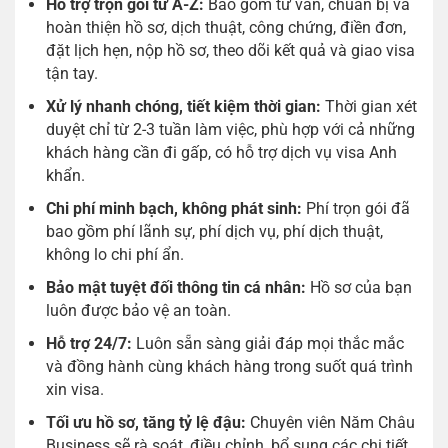
Hỗ trợ trọn gói từ A-Z:
Bao gồm tư vấn, chuẩn bị và
hoàn thiện hồ sơ, dịch thuật, công chứng, điền đơn,
đặt lịch hẹn, nộp hồ sơ, theo dõi kết quả và giao visa
tận tay.
Xử lý nhanh chóng, tiết kiệm thời gian:
Thời gian xét
duyệt chỉ từ 2-3 tuần làm việc, phù hợp với cả những
khách hàng cần đi gấp, có hỗ trợ dịch vụ visa Anh
khẩn.
Chi phí minh bạch, không phát sinh:
Phí trọn gói đã
bao gồm phí lãnh sự, phí dịch vụ, phí dịch thuật,
không lo chi phí ẩn.
Bảo mật tuyệt đối thông tin cá nhân:
Hồ sơ của bạn
luôn được bảo vệ an toàn.
Hỗ trợ 24/7:
Luôn sẵn sàng giải đáp mọi thắc mắc
và đồng hành cùng khách hàng trong suốt quá trình
xin visa.
Tối ưu hồ sơ, tăng tỷ lệ đậu:
Chuyên viên Năm Châu
Business sẽ rà soát, điều chỉnh, bổ sung các chi tiết