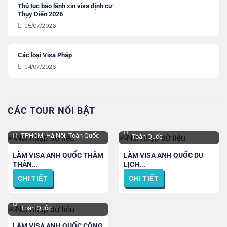
Thủ tục bảo lãnh xin visa định cư
Thụy Điển 2026
15/07/2026
Các loại Visa Pháp
14/07/2026
CÁC TOUR NỔI BẬT
TPHCM, Hà Nội, Đà Nẵng và
TPHCM, Hà Nôi, Toàn Quốc
Toàn Quốc
LÀM VISA ANH QUỐC THĂM
LÀM VISA ANH QUỐC DU
THÂN...
LỊCH...
CHI TIẾT
CHI TIẾT
TPHCM, Hà Nội, Đà Nẵng và
Toàn Quốc
LÀM VISA ANH QUỐC CÔNG