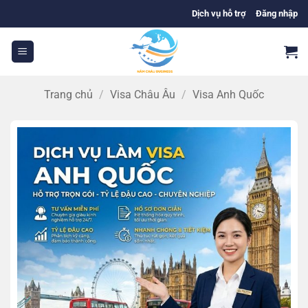
Bỏ
Dịch vụ hỗ trợ
Đăng nhập
qua
nội
dung
Trang chủ
/
Visa Châu Âu
/
Visa Anh Quốc