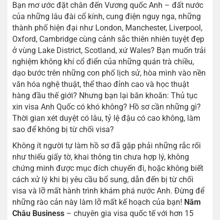
Bạn mơ ước đặt chân đến Vương quốc Anh – đất nước
của những lâu đài cổ kính, cung điện nguy nga, những
thành phố hiện đại như London, Manchester, Liverpool,
Oxford, Cambridge cùng cảnh sắc thiên nhiên tuyệt đẹp
ở vùng Lake District, Scotland, xứ Wales? Bạn muốn trải
nghiệm không khí cổ điển của những quán trà chiều,
dạo bước trên những con phố lịch sử, hòa mình vào nền
văn hóa nghệ thuật, thể thao đỉnh cao và học thuật
hàng đầu thế giới? Nhưng bạn lại băn khoăn: Thủ tục
xin visa Anh Quốc có khó không? Hồ sơ cần những gì?
Thời gian xét duyệt có lâu, tỷ lệ đậu có cao không, làm
sao để không bị từ chối visa?
Không ít người tự làm hồ sơ đã gặp phải những rắc rối
như thiếu giấy tờ, khai thông tin chưa hợp lý, không
chứng minh được mục đích chuyến đi, hoặc không biết
cách xử lý khi bị yêu cầu bổ sung, dẫn đến bị từ chối
visa và lỡ mất hành trình khám phá nước Anh. Đừng để
những rào cản này làm lỡ mất kế hoạch của bạn!
Năm
Châu Business
– chuyên gia visa quốc tế với hơn 15