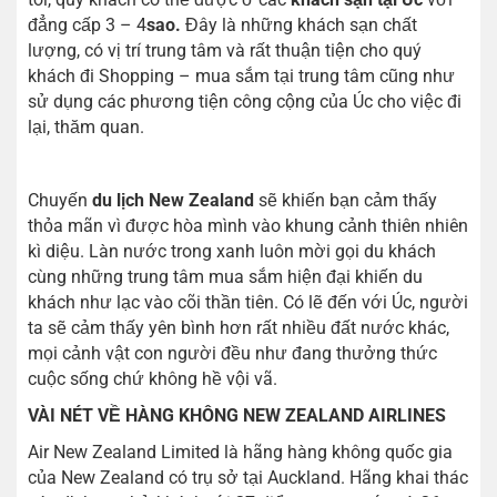
đẳng cấp 3 – 4
sao.
Đây là những khách sạn chất
lượng, có vị trí trung tâm và rất thuận tiện cho quý
khách đi Shopping – mua sắm tại trung tâm cũng như
sử dụng các phương tiện công cộng của Úc cho việc đi
lại, thăm quan.
Chuyến
du lịch
New Zealand
sẽ khiến bạn cảm thấy
thỏa mãn vì được hòa mình vào khung cảnh thiên nhiên
kì diệu. Làn nước trong xanh luôn mời gọi du khách
cùng những trung tâm mua sắm hiện đại khiến du
khách như lạc vào cõi thần tiên. Có lẽ đến với Úc, người
ta sẽ cảm thấy yên bình hơn rất nhiều đất nước khác,
mọi cảnh vật con người đều như đang thưởng thức
cuộc sống chứ không hề vội vã.
VÀI NÉT VỀ HÀNG KHÔNG NEW ZEALAND AIRLINES
Air New Zealand Limited là hãng hàng không quốc gia
của New Zealand có trụ sở tại Auckland. Hãng khai thác