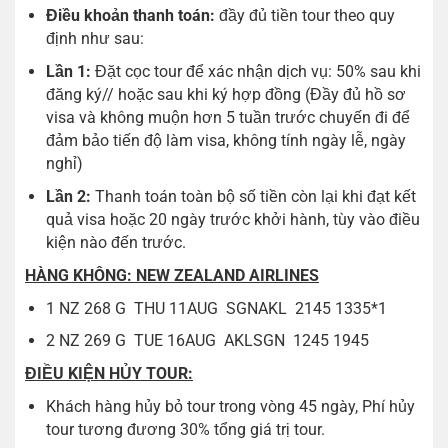
Điều khoản thanh toán:
đầy đủ tiền tour theo quy
định như sau:
Lần 1:
Đặt cọc tour để xác nhận dịch vụ: 50% sau khi
đăng ký// hoặc sau khi ký hợp đồng (Đầy đủ hồ sơ
visa và không muộn hơn 5 tuần trước chuyến đi để
đảm bảo tiến độ làm visa, không tính ngày lễ, ngày
nghỉ)
Lần 2:
Thanh toán toàn bộ số tiền còn lại khi đạt kết
quả visa hoặc 20 ngày trước khởi hành, tùy vào điều
kiện nào đến trước.
HÀNG KHÔNG: NEW ZEALAND AIRLINES
1 NZ 268 G THU 11AUG SGNAKL 2145 1335*1
2 NZ 269 G TUE 16AUG AKLSGN 1245 1945
ĐIỀU KIỆN HỦY TOUR:
Khách hàng hủy bỏ tour trong vòng 45 ngày, Phí hủy
tour tương đương 30% tổng giá trị tour.