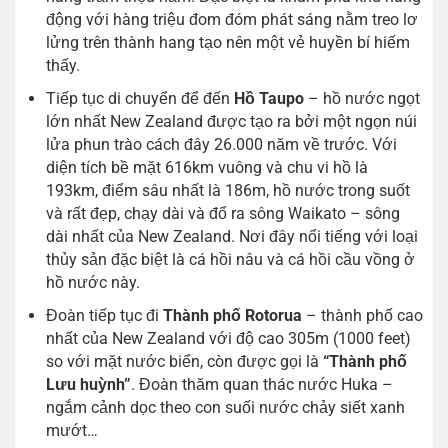
động với hàng triệu đom đóm phát sáng nằm treo lơ
lửng trên thành hang tạo nên một vẻ huyền bí hiếm
thấy.
Tiếp tục di chuyển để đến
Hồ Taupo
– hồ nước ngọt
lớn nhất New Zealand được tạo ra bởi một ngọn núi
lửa phun trào cách đây 26.000 năm về trước. Với
diện tích bề mặt 616km vuông và chu vi hồ là
193km, điểm sâu nhất là 186m, hồ nước trong suốt
và rất đẹp, chạy dài và đổ ra sông Waikato – sông
dài nhất của New Zealand. Nơi đây nổi tiếng với loại
thủy sản đặc biệt là cá hồi nâu và cá hồi cầu vồng ở
hồ nước này.
Đoàn tiếp tục đi
Thành phố Rotorua
– thành phố cao
nhất của New Zealand với độ cao 305m (1000 feet)
so với mặt nước biển, còn được gọi là
“Thành phố
Lưu huỳnh”
. Đoàn thăm quan thác nước Huka –
ngắm cảnh dọc theo con suối nước chảy siết xanh
mướt…