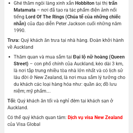
Ghé thăm ngôi làng xinh xắn
Hobbiton
tại thị
trấn
Matamata
– nơi đã tạo ra tác phẩm điện ảnh nổi
tiếng
Lord Of The Rings (Chúa tể của những chiếc
nhẫn)
của đạo diễn Peter Jackson cuối những năm
1990.
Trưa:
Quý khách ăn trưa tại nhà hàng. Đoàn khởi hành
về Auckland
Thăm quan và mua sắm tại
Đại lộ nữ hoàng (Queen
Street)
– con phố chính của Auckland, kéo dài 3 km,
là nơi tập trung nhiều tòa nhà lớn nhất và có lịch sử
lâu đời ở New Zealand, là nơi mua sắm lý tưởng cho
du khách các loại hàng hóa như: quần áo; đồ lưu
niệm; mỹ phẩm….
Tối:
Quý khách ăn tối và nghỉ đêm tại khách sạn ở
Auckland.
Có thể quý khách quan tâm:
Dịch vụ visa New Zealand
của Visa Global