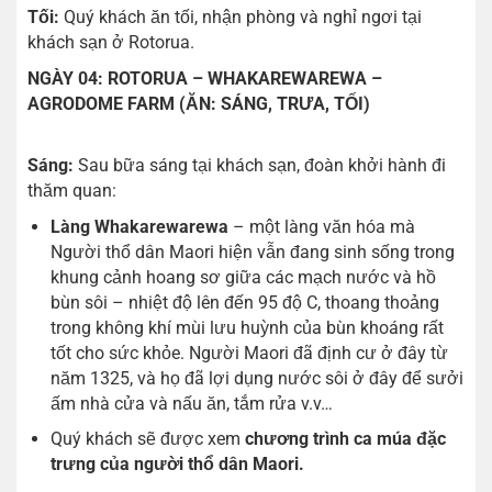
Tối:
Quý khách ăn tối, nhận phòng và nghỉ ngơi tại
khách sạn ở Rotorua.
NGÀY 04: ROTORUA – WHAKAREWAREWA –
AGRODOME FARM (ĂN: SÁNG, TRƯA, TỐI)
Sáng:
Sau bữa sáng tại khách sạn, đoàn khởi hành đi
thăm quan:
Làng Whakarewarewa
– một làng văn hóa mà
Người thổ dân Maori hiện vẫn đang sinh sống trong
khung cảnh hoang sơ giữa các mạch nước và hồ
bùn sôi – nhiệt độ lên đến 95 độ C, thoang thoảng
trong không khí mùi lưu huỳnh của bùn khoáng rất
tốt cho sức khỏe. Người Maori đã định cư ở đây từ
năm 1325, và họ đã lợi dụng nước sôi ở đây để sưởi
ấm nhà cửa và nấu ăn, tắm rửa v.v…
Quý khách sẽ được xem
chương trình ca múa đặc
trưng của người thổ dân Maori.