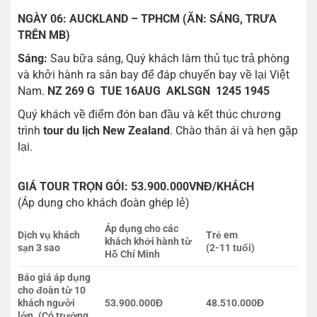
NGÀY 06: AUCKLAND – TPHCM (ĂN: SÁNG, TRƯA
TRÊN MB)
Sáng:
Sau bữa sáng, Quý khách làm thủ tục trả phòng
và khởi hành ra sân bay để đáp chuyến bay về lại Việt
Nam.
NZ 269 G TUE 16AUG AKLSGN 1245 1945
Quý khách về điểm đón ban đầu và kết thúc chương
trình
tour du lịch New Zealand
. Chào thân ái và hẹn gặp
lại.
GIÁ TOUR TRỌN GÓI: 53.900.000VNĐ/KHÁCH
(Áp dụng cho khách đoàn ghép lẻ)
Áp dụng cho các
Dịch vụ khách
Trẻ em
khách khởi hành từ
sạn 3 sao
(2-11 tuổi)
Hồ Chí Minh
Báo giá áp dụng
cho đoàn từ 10
khách người
53.900.000Đ
48.510.000Đ
lớn. (Có trưởng