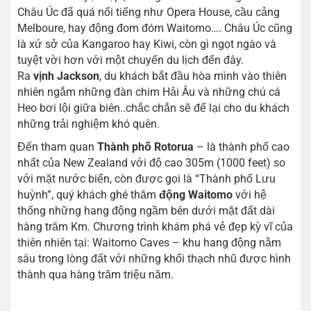
Châu Úc đã quá nổi tiếng như Opera House, cầu cảng
Melboure, hay động đom đóm Waitomo…. Châu Úc cũng
là xứ sở của Kangaroo hay Kiwi, còn gì ngọt ngào và
tuyệt vời hơn với một chuyến du lịch đến đây.
Ra
vịnh Jackson
, du khách bắt đầu hòa mình vào thiên
nhiên ngắm những đàn chim Hải Âu và những chú cá
Heo bơi lội giữa biên..chắc chắn sẽ để lại cho du khách
những trải nghiệm khó quên.
Đến tham quan
Thành phố Rotorua
– là thành phố cao
nhất của New Zealand với độ cao 305m (1000 feet) so
với mặt nước biển, còn được gọi là “Thành phố Lưu
huỳnh”, quý khách ghé thăm
động Waitomo
với hệ
thống những hang động ngầm bên dưới mặt đất dài
hàng trăm Km. Chương trình khám phá vẻ đẹp kỳ vĩ của
thiên nhiên tại: Waitomo Caves – khu hang động nằm
sâu trong lòng đất với những khối thạch nhũ được hình
thành qua hàng trăm triệu năm.