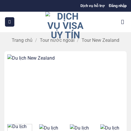
Bỏ
Dịch vụ hỗ trợ
Đăng nhập
qua
nội
dung
Trang chủ
/
Tour nước ngoài
/
Tour New Zealand