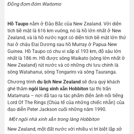
Động đom đóm Waitomo
Hồ Taupo
nằm ở Đảo Bắc của New Zealand. Với diện
tích bề mặt là 616 km vuông, nó là hồ lớn nhất ở New
Zealand, và là hồ nước ngọt có diện tích bề mặt lớn thứ
hai ở châu Đại Dương sau hồ Murray ở Papua New
Guinea. Hồ Taupo có chu vi xấp xỉ 193 km, độ sâu lớn
nhất là 186 m. Hồ được sông Waikato (sông lớn nhất ở
New Zealand) rút nước và có những chi lưu chính là
sông Watahanui, sông Tongariro và sông Tauranga.
Chương trình
du lịch New Zealand
sẽ đưa quý khách
ghé thăm
ngôi làng xinh xắn Hobbiton
tại thị trấn
Matamata – nơi đã tạo ra tác phẩm điện ảnh nổi tiếng
Lord Of The Rings (Chúa tể của những chiếc nhẫn) của
đạo diễn Peter Jackson cuối những năm 1990.
Một ngôi nhà xinh xắn trong làng Hobbiton
New Zealand, một đất nước với nhiều vị trí biệt lập sở