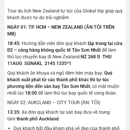
Tour du lịch New Zealand tự túc của Global trip giúp quý
khách được tự do trải nghiệm
NGÀY 01: TP. HCM – NEW ZEALAND (ĂN TỐI TRÊN
MB)
18:45:
Hướng dẫn viên đón quý khách
tập trung tại cửa
D2 – cảng hàng không quốc tế Tân Sơn Nhất
để làm
thủ tục chuyến bay đi New Zealand:
NZ 268 G THU
11AUG SGNAKL 2145 1335*1
Quý khách ăn khuya và ngủ đêm trên máy bay.
Quý
khách xuất phát từ các thành phố khác thì tự túc
phương tiện đến sân bay Tân Sơn Nhất
, có mặt muộn
nhất lúc
18:00
để làm thủ tục bay quốc tế cùng đoàn.
NGÀY 02: AUKCLAND – CITY TOUR (ĂN: TỐI)
13:35:
Xe đón quý khách tại sân bay đưa về trung
tâm
thành phố Auckland
.
Quý khách bắt đầu khám phá vẻ đẹp của thành phố