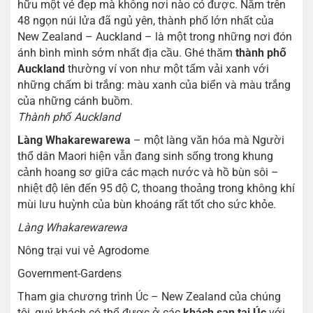
hữu một vẻ đẹp mà không nơi nào có được. Nằm trên
48 ngọn núi lửa đã ngủ yên, thành phố lớn nhất của
New Zealand – Auckland – là một trong những nơi đón
ánh bình mình sớm nhất địa cầu. Ghé thăm
thành phố
Auckland
thường ví von như một tấm vải xanh với
những chấm bi trắng: màu xanh của biển và màu trắng
của những cánh buồm.
Thành phố Auckland
Làng Whakarewarewa
– một làng văn hóa mà Người
thổ dân Maori hiện vẫn đang sinh sống trong khung
cảnh hoang sơ giữa các mạch nước và hồ bùn sôi –
nhiệt độ lên đến 95 độ C, thoang thoảng trong không khí
mùi lưu huỳnh của bùn khoáng rất tốt cho sức khỏe.
Làng Whakarewarewa
Nông trại vui vẻ Agrodome
Government-Gardens
Tham gia chương trình Úc – New Zealand của chúng
tôi, quý khách có thể được ở các
khách sạn tại Úc
với