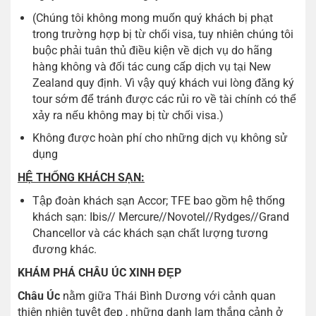
(Chúng tôi không mong muốn quý khách bị phạt
trong trường hợp bị từ chối visa, tuy nhiên chúng tôi
buộc phải tuân thủ điều kiện về dịch vụ do hãng
hàng không và đối tác cung cấp dịch vụ tại New
Zealand quy định. Vì vậy quý khách vui lòng đăng ký
tour sớm để tránh được các rủi ro về tài chính có thể
xảy ra nếu không may bị từ chối visa.)
Không được hoàn phí cho những dịch vụ không sử
dụng
HỆ THỐNG KHÁCH SẠN:
Tập đoàn khách sạn Accor; TFE bao gồm hệ thống
khách sạn: Ibis// Mercure//Novotel//Rydges//Grand
Chancellor và các khách sạn chất lượng tương
đương khác.
KHÁM PHÁ CHÂU ÚC XINH ĐẸP
Châu Úc
nằm giữa Thái Bình Dương với cảnh quan
thiên nhiên tuyệt đẹp , những danh lam thắng cảnh ở