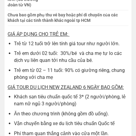
đoàn từ VN)
Chưa bao gồm phụ thu vé bay hoặc phí di chuyển của các
khách tại các tỉnh thành khác ngoài tp HCM
GIÁ ÁP DỤNG CHO TRẺ EM:
Trẻ từ 12 tuổi trở lên tính giá tour như người lớn.
Trẻ em dưới 02 tuổi: 30%/bé và cha mẹ tự lo các
dịch vụ liên quan tới nhu cầu của bé.
Trẻ em từ 02 – 11 tuổi: 90% có giường riêng, chung
phòng với cha mẹ
GIÁ TOUR DU LỊCH NEW ZEALAND 6 NGÀY BAO GỒM:
Khách sạn tiêu chuẩn quốc tế 3* (2 người/phòng, lẻ
nam nữ ngủ 3 người/phòng)
Ăn theo chương trình (không gồm đồ uống).
Vận chuyển bằng xe du lịch tiêu chuẩn Quốc tế
Phí tham quan thắng cảnh vào cửa một lần.