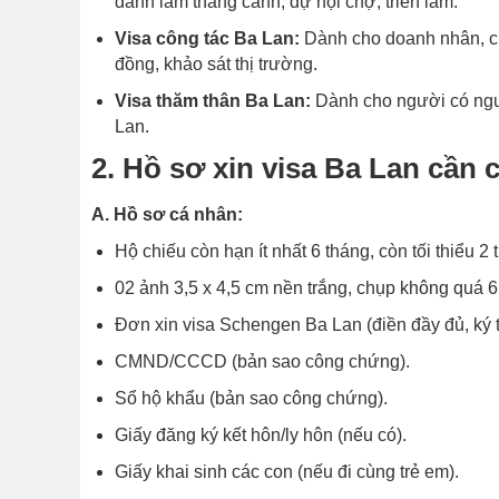
danh lam thắng cảnh, dự hội chợ, triển lãm.
Visa công tác Ba Lan:
Dành cho doanh nhân, chu
đồng, khảo sát thị trường.
Visa thăm thân Ba Lan:
Dành cho người có ngườ
Lan.
2. Hồ sơ xin visa Ba Lan cần 
A. Hồ sơ cá nhân:
Hộ chiếu còn hạn ít nhất 6 tháng, còn tối thiểu 2 
02 ảnh 3,5 x 4,5 cm nền trắng, chụp không quá 6
Đơn xin visa Schengen Ba Lan (điền đầy đủ, ký t
CMND/CCCD (bản sao công chứng).
Sổ hộ khẩu (bản sao công chứng).
Giấy đăng ký kết hôn/ly hôn (nếu có).
Giấy khai sinh các con (nếu đi cùng trẻ em).