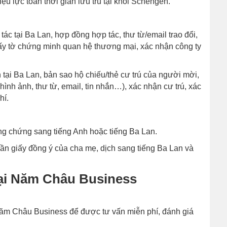
ệu lực toàn thời gian lưu trú tại khối Schengen.
ác tại Ba Lan, hợp đồng hợp tác, thư từ/email trao đổi,
, giấy tờ chứng minh quan hệ thương mại, xác nhận công ty
tại Ba Lan, bản sao hộ chiếu/thẻ cư trú của người mời,
hình ảnh, thư từ, email, tin nhắn…), xác nhận cư trú, xác
hí.
công chứng sang tiếng Anh hoặc tiếng Ba Lan.
 cần giấy đồng ý của cha mẹ, dịch sang tiếng Ba Lan và
 tại Năm Châu Business
m Châu Business để được tư vấn miễn phí, đánh giá