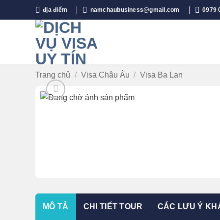
Bỏ
địa điểm
namchaubusiness@gmail.com
0979 
qua
nội
dung
Trang chủ
/
Visa Châu Âu
/
Visa Ba Lan
MÔ TẢ
CHI TIẾT TOUR
CÁC LƯU Ý KH