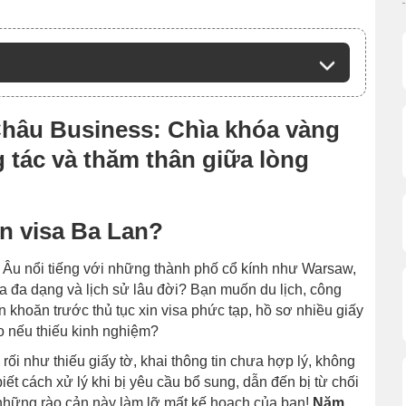
Châu Business: Chìa khóa vàng
g tác và thăm thân giữa lòng
in visa Ba Lan?
Âu nổi tiếng với những thành phố cổ kính như Warsaw,
a đa dạng và lịch sử lâu đời? Bạn muốn du lịch, công
n khoăn trước thủ tục xin visa phức tạp, hồ sơ nhiều giấy
ao nếu thiếu kinh nghiệm?
ối như thiếu giấy tờ, khai thông tin chưa hợp lý, không
t cách xử lý khi bị yêu cầu bổ sung, dẫn đến bị từ chối
những rào cản này làm lỡ mất kế hoạch của bạn!
Năm