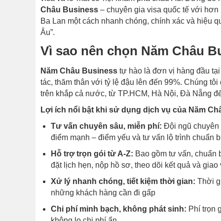
Châu Business
– chuyên gia visa quốc tế với hơn
Ba Lan một cách nhanh chóng, chính xác và hiệu qu
Âu”.
Vì sao nên chọn Năm Châu Bu
Năm Châu Business
tự hào là đơn vị hàng đầu tại
tác, thăm thân với tỷ lệ đậu lên đến 99%
.
Chúng tôi 
trên khắp cả nước, từ TP.HCM, Hà Nội, Đà Nẵng đế
Lợi ích nổi bật khi sử dụng dịch vụ của Năm Ch
Tư vấn chuyên sâu, miễn phí:
Đội ngũ chuyên v
điểm mạnh – điểm yếu và tư vấn lộ trình chuẩn 
Hỗ trợ trọn gói từ A-Z:
Bao gồm tư vấn, chuẩn bị
đặt lịch hẹn, nộp hồ sơ, theo dõi kết quả và giao v
Xử lý nhanh chóng, tiết kiệm thời gian:
Thời gi
những khách hàng cần đi gấp
Chi phí minh bạch, không phát sinh:
Phí trọn g
không lo chi phí ẩn.