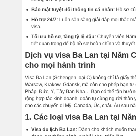
Bảo mật tuyệt đối thông tin cá nhân:
Hồ sơ của
Hỗ trợ 24/7:
Luôn sẵn sàng giải đáp mọi thắc mắ
visa.
Tối ưu hồ sơ, tăng tỷ lệ đậu:
Chuyên viên Năm C
tiết quan trọng để bộ hồ sơ hoàn chỉnh và thuyết
Dịch vụ visa Ba Lan tại Năm 
cho mọi hành trình
Visa Ba Lan (Schengen loại C) không chỉ là giấy th
Warsaw, Krakow, Gdansk, mà còn cho phép bạn tự 
Pháp, Đức, Ý, Tây Ban Nha… Bạn có thể tận hưởng 
rộng hợp tác kinh doanh, đoàn tụ cùng người thân y
cho các chuyến đi Mỹ, Canada, Úc, châu Âu sau nà
1. Các loại visa Ba Lan tại N
Visa du lịch Ba Lan:
Dành cho khách muốn tham