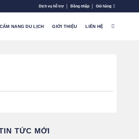
Dịch vụ hỗ trợ
Đăng nhập
Giỏ hàng
CẨM NANG DU LỊCH
GIỚI THIỆU
LIÊN HỆ
TIN TỨC MỚI