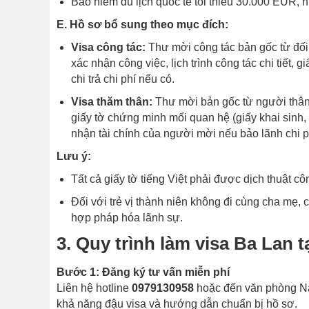
Bảo hiểm du lịch quốc tế tối thiểu 30.000 EUR, hi
E. Hồ sơ bổ sung theo mục đích:
Visa công tác:
Thư mời công tác bản gốc từ đối t
xác nhận công việc, lịch trình công tác chi tiết
chi trả chi phí nếu có.
Visa thăm thân:
Thư mời bản gốc từ người thân 
giấy tờ chứng minh mối quan hệ (giấy khai sinh, 
nhận tài chính của người mời nếu bảo lãnh chi p
Lưu ý:
Tất cả giấy tờ tiếng Việt phải được dịch thuật 
Đối với trẻ vị thành niên không đi cùng cha mẹ,
hợp pháp hóa lãnh sự.
3. Quy trình làm visa Ba Lan
Bước 1: Đăng ký tư vấn miễn phí
Liên hệ hotline
0979130958
hoặc đến văn phòng Nă
khả năng đậu visa và hướng dẫn chuẩn bị hồ sơ.