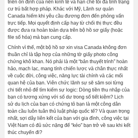
triển ổn định của nền kinh tế và hạn chế tối đa tình trạng
cư trú bất hợp pháp. Khác với Mỹ, Lãnh sự quán
Canada hiếm khi yêu cầu đương đơn đến phỏng vấn
trực tiếp. Mọi quyết định cấp hay từ chối thị thực đều
được đưa ra hoàn toàn dựa trên bộ hồ sơ giấy (hoặc
file số hóa) mà bạn cung cấp.
Chính vì thế, một bộ hồ sơ xin visa Canada không đơn
thuần chỉ là tập hợp của những tờ giấy photo công
chứng khô khan. Nó phải là một “bản thuyết trình” hoàn
hảo, mạch lạc, mang tính chiến lược và chân thực nhất
về cuộc đời, công việc, năng lực tài chính và các mối
quan hệ của bạn. Viên chức lãnh sự sẽ săm soi từng
chi tiết nhỏ để tìm kiếm sự logic: Dòng tiền thu nhập của
bạn có tương xứng với số dư trong sổ tiết kiệm? Lịch
sử du lịch của bạn có chứng tỏ bạn là một công dân
toàn cầu luôn tuân thủ luật pháp quốc tế? Và quan trọng
nhất, sợi dây liên kết của bạn với gia đình, công việc tại
Việt Nam có đủ sức nặng để “kéo” bạn trở về sau khi kết
thúc chuyến đi?