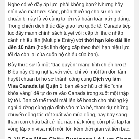
Nghe có vẻ đầy áp lực, phải không bạn? Nhưng hãy
nhìn vào mặt tươi sáng, phần thưởng cho sự nỗ lực
chuẩn bị này là vô cùng to lớn và hoàn toàn xứng đáng.
Trong chiến dịch thúc đẩy giao lưu quốc tế, Canada tiếp
tục đẩy mạnh chính sách tuyệt vời: cấp thị thực nhập
cảnh nhiều lần (Multiple Entry) với
thời hạn kéo dài lên
đến 10 năm
(hoặc linh động cấp theo thời hạn hiệu lực
tối đa còn lại của cuốn hộ chiếu của bạn).
Đây thực sự là một “đặc quyền” mang tính chiến lược!
Điều này đồng nghĩa với việc, chỉ với một lần dồn tâm
huyết chuẩn bị hồ sơ thành công cùng
Dịch vụ làm
Visa Canada tại Quận 1
, bạn sẽ sở hữu chiếc “chìa
khóa vàng” để tự do ra vào Canada trong suốt một thập
kỷ tới. Bạn có thể thoải mái lên kế hoạch cho những kỳ
nghỉ dưỡng cùng gia đình vào mùa hè, tham dự những
chuyến công tác đột xuất vào mùa đông, hay bay sang
thăm con cháu bất cứ lúc nào mà không còn phải lặp lại
vòng lặp xin visa mệt mỏi, tốn kém thời gian và tiền bạc.