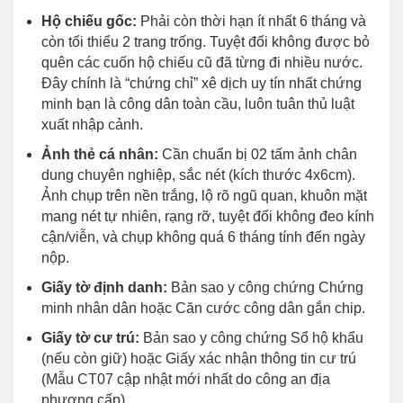
Hộ chiếu gốc:
Phải còn thời hạn ít nhất 6 tháng và
còn tối thiểu 2 trang trống. Tuyệt đối không được bỏ
quên các cuốn hộ chiếu cũ đã từng đi nhiều nước.
Đây chính là “chứng chỉ” xê dịch uy tín nhất chứng
minh bạn là công dân toàn cầu, luôn tuân thủ luật
xuất nhập cảnh.
Ảnh thẻ cá nhân:
Cần chuẩn bị 02 tấm ảnh chân
dung chuyên nghiệp, sắc nét (kích thước 4x6cm).
Ảnh chụp trên nền trắng, lộ rõ ngũ quan, khuôn mặt
mang nét tự nhiên, rạng rỡ, tuyệt đối không đeo kính
cận/viễn, và chụp không quá 6 tháng tính đến ngày
nộp.
Giấy tờ định danh:
Bản sao y công chứng Chứng
minh nhân dân hoặc Căn cước công dân gắn chip.
Giấy tờ cư trú:
Bản sao y công chứng Sổ hộ khẩu
(nếu còn giữ) hoặc Giấy xác nhận thông tin cư trú
(Mẫu CT07 cập nhật mới nhất do công an địa
phương cấp).