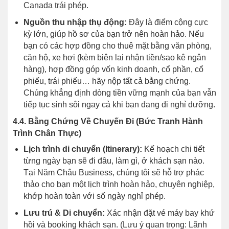
Canada trái phép.
Nguồn thu nhập thụ động:
Đây là điểm cộng cực
kỳ lớn, giúp hồ sơ của bạn trở nên hoàn hảo. Nếu
bạn có các hợp đồng cho thuê mặt bằng văn phòng,
căn hộ, xe hơi (kèm biên lai nhận tiền/sao kê ngân
hàng), hợp đồng góp vốn kinh doanh, cổ phần, cổ
phiếu, trái phiếu… hãy nộp tất cả bằng chứng.
Chúng khẳng định dòng tiền vững mạnh của bạn vẫn
tiếp tục sinh sôi ngay cả khi bạn đang đi nghỉ dưỡng.
4.4. Bằng Chứng Về Chuyến Đi (Bức Tranh Hành
Trình Chân Thực)
Lịch trình di chuyển (Itinerary):
Kế hoạch chi tiết
từng ngày bạn sẽ đi đâu, làm gì, ở khách sạn nào.
Tại Năm Châu Business, chúng tôi sẽ hỗ trợ phác
thảo cho bạn một lịch trình hoàn hảo, chuyên nghiệp,
khớp hoàn toàn với số ngày nghỉ phép.
Lưu trú & Di chuyển:
Xác nhận đặt vé máy bay khứ
hồi và booking khách sạn. (Lưu ý quan trọng: Lãnh