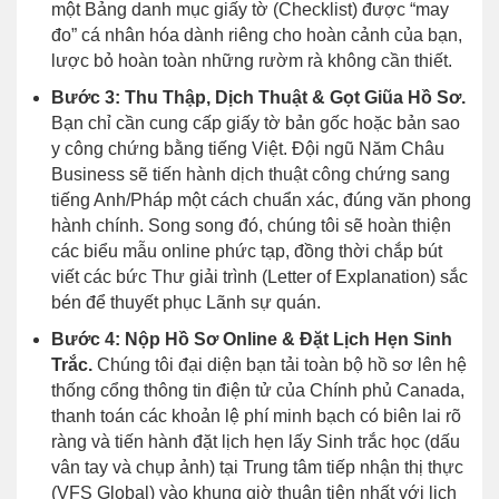
một Bảng danh mục giấy tờ (Checklist) được “may
đo” cá nhân hóa dành riêng cho hoàn cảnh của bạn,
lược bỏ hoàn toàn những rườm rà không cần thiết.
Bước 3: Thu Thập, Dịch Thuật & Gọt Giũa Hồ Sơ.
Bạn chỉ cần cung cấp giấy tờ bản gốc hoặc bản sao
y công chứng bằng tiếng Việt. Đội ngũ Năm Châu
Business sẽ tiến hành dịch thuật công chứng sang
tiếng Anh/Pháp một cách chuẩn xác, đúng văn phong
hành chính. Song song đó, chúng tôi sẽ hoàn thiện
các biểu mẫu online phức tạp, đồng thời chắp bút
viết các bức Thư giải trình (Letter of Explanation) sắc
bén để thuyết phục Lãnh sự quán.
Bước 4: Nộp Hồ Sơ Online & Đặt Lịch Hẹn Sinh
Trắc.
Chúng tôi đại diện bạn tải toàn bộ hồ sơ lên hệ
thống cổng thông tin điện tử của Chính phủ Canada,
thanh toán các khoản lệ phí minh bạch có biên lai rõ
ràng và tiến hành đặt lịch hẹn lấy Sinh trắc học (dấu
vân tay và chụp ảnh) tại Trung tâm tiếp nhận thị thực
(VFS Global) vào khung giờ thuận tiện nhất với lịch