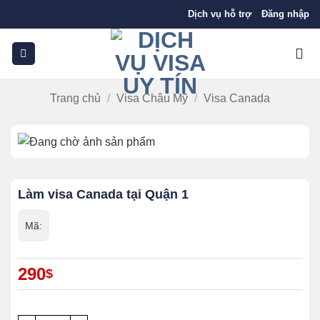
Bỏ
Dịch vụ hỗ trợ
Đăng nhập
qua
nội
dung
Trang chủ
/
Visa Châu Mỹ
/
Visa Canada
Làm visa Canada tại Quận 1
Mã:
290
$
Số lượng