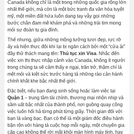
Canada không chỉ là một trong những quốc gia rộng lớn
nhất thế giới, mà còn là một bức tranh đa văn hóa tuyệt
mỹ, một miền đất hứa luôn dang tay vẫy gọi những
bước chân đam mê khám phá và những trái tim mong
mỏi sự đoàn tụ gia đình.
Thế nhưng, giữa những mộng tưởng tươi đẹp, rực rỡ
ấy và hiện thực đôi khi lại bị ngăn cách bởi một “cửa ải”
đầy thử thách mang tên:
Thủ tục xin Visa
. Nhắc đến
việc xin thị thực nhập cảnh vào Canada, không ít người
trong chúng ta sẽ cảm thấy e ngại, trăn trở, thậm chí là
mệt mỏi và kiệt sức trước hàng tá những rào cản hành
chính khắt khe bậc nhất thế giới.
Đặc biệt, nếu bạn đang sinh sống hoặc làm việc tại
Quận 1
– trung tâm tài chính, thương mại nhộn nhịp và
sầm uất bậc nhất của thành phố, nơi guồng quay công
việc luôn hối hả từng phút từng giây. Thời gian đối với
bạn là vàng bạc. Bạn có thể là một giám đốc điều hành
bận rộn với hàng tá cuộc họp mỗi ngày, một chuyên gia
cấp cao không thể rời mắt khỏi màn hình máy tính, hay