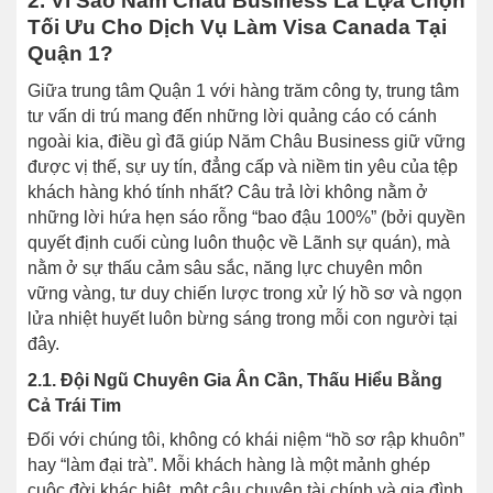
2. Vì Sao Năm Châu Business Là Lựa Chọn
Tối Ưu Cho Dịch Vụ Làm Visa Canada Tại
Quận 1?
Giữa trung tâm Quận 1 với hàng trăm công ty, trung tâm
tư vấn di trú mang đến những lời quảng cáo có cánh
ngoài kia, điều gì đã giúp Năm Châu Business giữ vững
được vị thế, sự uy tín, đẳng cấp và niềm tin yêu của tệp
khách hàng khó tính nhất? Câu trả lời không nằm ở
những lời hứa hẹn sáo rỗng “bao đậu 100%” (bởi quyền
quyết định cuối cùng luôn thuộc về Lãnh sự quán), mà
nằm ở sự thấu cảm sâu sắc, năng lực chuyên môn
vững vàng, tư duy chiến lược trong xử lý hồ sơ và ngọn
lửa nhiệt huyết luôn bừng sáng trong mỗi con người tại
đây.
2.1. Đội Ngũ Chuyên Gia Ân Cần, Thấu Hiểu Bằng
Cả Trái Tim
Đối với chúng tôi, không có khái niệm “hồ sơ rập khuôn”
hay “làm đại trà”. Mỗi khách hàng là một mảnh ghép
cuộc đời khác biệt, một câu chuyện tài chính và gia đình