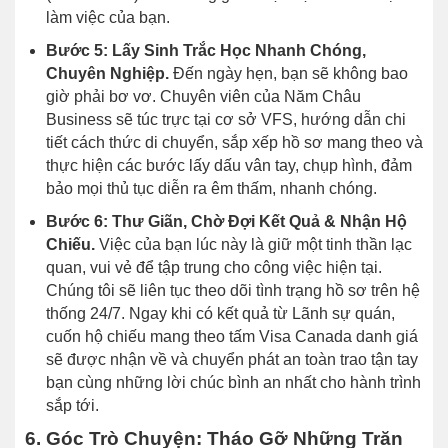
làm việc của bạn.
Bước 5: Lấy Sinh Trắc Học Nhanh Chóng,
Chuyên Nghiệp.
Đến ngày hẹn, bạn sẽ không bao
giờ phải bơ vơ. Chuyên viên của Năm Châu
Business sẽ túc trực tại cơ sở VFS, hướng dẫn chi
tiết cách thức di chuyển, sắp xếp hồ sơ mang theo và
thực hiện các bước lấy dấu vân tay, chụp hình, đảm
bảo mọi thủ tục diễn ra êm thấm, nhanh chóng.
Bước 6: Thư Giãn, Chờ Đợi Kết Quả & Nhận Hộ
Chiếu.
Việc của bạn lúc này là giữ một tinh thần lạc
quan, vui vẻ để tập trung cho công việc hiện tại.
Chúng tôi sẽ liên tục theo dõi tình trạng hồ sơ trên hệ
thống 24/7. Ngay khi có kết quả từ Lãnh sự quán,
cuốn hộ chiếu mang theo tấm Visa Canada danh giá
sẽ được nhận về và chuyển phát an toàn trao tận tay
bạn cùng những lời chúc bình an nhất cho hành trình
sắp tới.
6. Góc Trò Chuyện: Tháo Gỡ Những Trăn