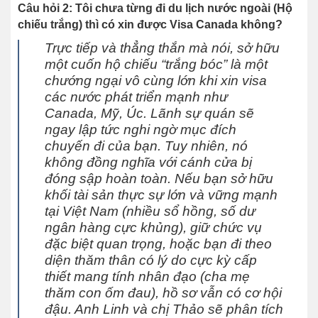
Câu hỏi 2: Tôi chưa từng đi du lịch nước ngoài (Hộ
chiếu trắng) thì có xin được Visa Canada không?
Trực tiếp và thẳng thắn mà nói, sở hữu
một cuốn hộ chiếu “trắng bóc” là một
chướng ngại vô cùng lớn khi xin visa
các nước phát triển mạnh như
Canada, Mỹ, Úc. Lãnh sự quán sẽ
ngay lập tức nghi ngờ mục đích
chuyến đi của bạn. Tuy nhiên, nó
không đồng nghĩa với cánh cửa bị
đóng sập hoàn toàn. Nếu bạn sở hữu
khối tài sản thực sự lớn và vững mạnh
tại Việt Nam (nhiều sổ hồng, số dư
ngân hàng cực khủng), giữ chức vụ
đặc biệt quan trọng, hoặc bạn đi theo
diện thăm thân có lý do cực kỳ cấp
thiết mang tính nhân đạo (cha mẹ
thăm con ốm đau), hồ sơ vẫn có cơ hội
đậu. Anh Linh và chị Thảo sẽ phân tích