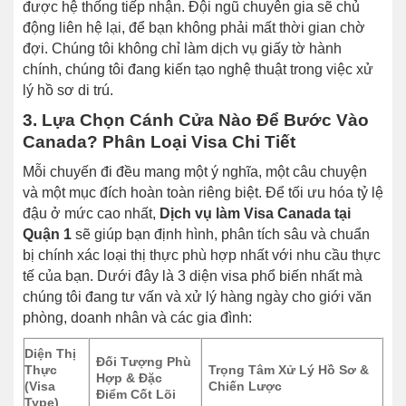
được hệ thống tiếp nhận. Đội ngũ chuyên gia sẽ chủ
động liên hệ lại, để bạn không phải mất thời gian chờ
đợi. Chúng tôi không chỉ làm dịch vụ giấy tờ hành
chính, chúng tôi đang kiến tạo nghệ thuật trong việc xử
lý hồ sơ di trú.
3. Lựa Chọn Cánh Cửa Nào Để Bước Vào
Canada? Phân Loại Visa Chi Tiết
Mỗi chuyến đi đều mang một ý nghĩa, một câu chuyện
và một mục đích hoàn toàn riêng biệt. Để tối ưu hóa tỷ lệ
đậu ở mức cao nhất,
Dịch vụ làm Visa Canada tại
Quận 1
sẽ giúp bạn định hình, phân tích sâu và chuẩn
bị chính xác loại thị thực phù hợp nhất với nhu cầu thực
tế của bạn. Dưới đây là 3 diện visa phổ biến nhất mà
chúng tôi đang tư vấn và xử lý hàng ngày cho giới văn
phòng, doanh nhân và các gia đình:
Diện Thị
Đối Tượng Phù
Thực
Trọng Tâm Xử Lý Hồ Sơ &
Hợp & Đặc
(Visa
Chiến Lược
Điểm Cốt Lõi
Type)