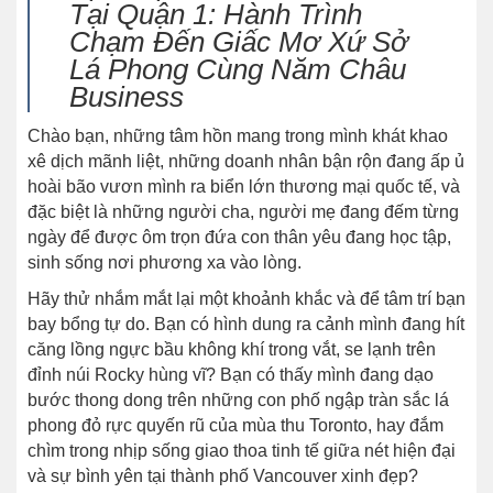
Tại Quận 1: Hành Trình
Chạm Đến Giấc Mơ Xứ Sở
Lá Phong Cùng Năm Châu
Business
Chào bạn, những tâm hồn mang trong mình khát khao
xê dịch mãnh liệt, những doanh nhân bận rộn đang ấp ủ
hoài bão vươn mình ra biển lớn thương mại quốc tế, và
đặc biệt là những người cha, người mẹ đang đếm từng
ngày để được ôm trọn đứa con thân yêu đang học tập,
sinh sống nơi phương xa vào lòng.
Hãy thử nhắm mắt lại một khoảnh khắc và để tâm trí bạn
bay bổng tự do. Bạn có hình dung ra cảnh mình đang hít
căng lồng ngực bầu không khí trong vắt, se lạnh trên
đỉnh núi Rocky hùng vĩ? Bạn có thấy mình đang dạo
bước thong dong trên những con phố ngập tràn sắc lá
phong đỏ rực quyến rũ của mùa thu Toronto, hay đắm
chìm trong nhịp sống giao thoa tinh tế giữa nét hiện đại
và sự bình yên tại thành phố Vancouver xinh đẹp?