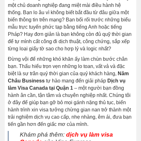
một chủ doanh nghiệp đang miệt mài điều hành hệ
thống. Bạn lo âu vì không biết bắt đầu từ đâu giữa một
biển thông tin trên mạng? Bạn bối rối trước những biểu
mẫu trực tuyến phức tạp bằng tiếng Anh hoặc tiếng
Pháp? Hay đơn giản là bạn không còn đủ quỹ thời gian
để tự mình cất công đi dịch thuật, công chứng, sắp xếp
từng loại giấy tờ sao cho hợp lý và logic nhất?
Đừng vội để những khó khăn ấy làm chùn bước chân
bạn. Thấu hiểu trọn vẹn những lo toan, vất vả và đặc
biệt là sự trân quý thời gian của quý khách hàng,
Năm
Châu Business
tự hào mang đến giải pháp
Dịch vụ
làm Visa Canada tại Quận 1
– một người bạn đồng
hành ân cần, tận tâm và chuyên nghiệp nhất. Chúng tôi
ở đây để giúp bạn gỡ bỏ mọi gánh nặng thủ tục, biến
hành trình xin visa tưởng chừng gian nan trở thành một
trải nghiệm dịch vụ cao cấp, nhẹ nhàng, êm ái, đưa bạn
tiến gần hơn đến giấc mơ của mình.
Khám phá thêm:
dịch vụ làm visa