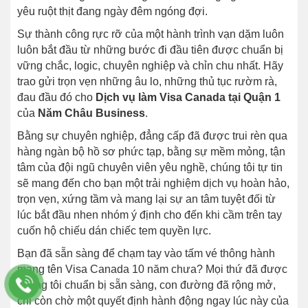
yêu ruột thịt đang ngày đêm ngóng đợi.
Sự thành công rực rỡ của một hành trình vạn dặm luôn
luôn bắt đầu từ những bước đi đầu tiên được chuẩn bị
vững chắc, logic, chuyên nghiệp và chỉn chu nhất. Hãy
trao gửi trọn vẹn những âu lo, những thủ tục rườm rà,
đau đầu đó cho
Dịch vụ làm Visa Canada tại Quận 1
của
Năm Châu Business
.
Bằng sự chuyên nghiệp, đẳng cấp đã được trui rèn qua
hàng ngàn bộ hồ sơ phức tạp, bằng sự mềm mỏng, tận
tâm của đội ngũ chuyên viên yêu nghề, chúng tôi tự tin
sẽ mang đến cho bạn một trải nghiệm dịch vụ hoàn hảo,
trọn vẹn, xứng tầm và mang lại sự an tâm tuyệt đối từ
lúc bắt đầu nhen nhóm ý định cho đến khi cầm trên tay
cuốn hộ chiếu dán chiếc tem quyền lực.
Bạn đã sẵn sàng để chạm tay vào tấm vé thông hành
mang tên Visa Canada 10 năm chưa? Mọi thứ đã được
chúng tôi chuẩn bị sẵn sàng, con đường đã rộng mở,
chỉ còn chờ một quyết định hành động ngay lúc này của