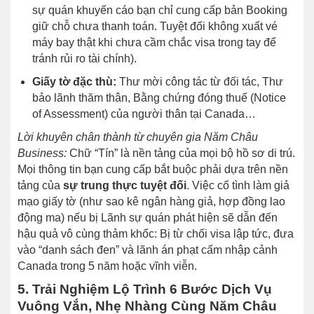
sự quán khuyến cáo bạn chỉ cung cấp bản Booking
giữ chỗ chưa thanh toán. Tuyệt đối không xuất vé
máy bay thật khi chưa cầm chắc visa trong tay để
tránh rủi ro tài chính).
Giấy tờ đặc thù:
Thư mời công tác từ đối tác, Thư
bảo lãnh thăm thân, Bằng chứng đóng thuế (Notice
of Assessment) của người thân tại Canada…
Lời khuyên chân thành từ chuyên gia Năm Châu
Business:
Chữ “Tín” là nền tảng của mọi bộ hồ sơ di trú.
Mọi thông tin bạn cung cấp bắt buộc phải dựa trên nền
tảng của
sự trung thực tuyệt đối
. Việc cố tình làm giả
mạo giấy tờ (như sao kê ngân hàng giả, hợp đồng lao
động ma) nếu bị Lãnh sự quán phát hiện sẽ dẫn đến
hậu quả vô cùng thảm khốc: Bị từ chối visa lập tức, đưa
vào “danh sách đen” và lãnh án phạt cấm nhập cảnh
Canada trong 5 năm hoặc vĩnh viễn.
5. Trải Nghiệm Lộ Trình 6 Bước Dịch Vụ
Vuông Vắn, Nhẹ Nhàng Cùng Năm Châu