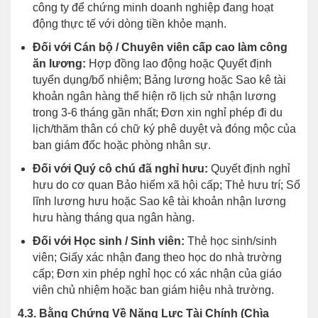
công ty để chứng minh doanh nghiệp đang hoạt
động thực tế với dòng tiền khỏe mạnh.
Đối với Cán bộ / Chuyên viên cấp cao làm công
ăn lương:
Hợp đồng lao động hoặc Quyết định
tuyển dụng/bổ nhiệm; Bảng lương hoặc Sao kê tài
khoản ngân hàng thể hiện rõ lịch sử nhận lương
trong 3-6 tháng gần nhất; Đơn xin nghỉ phép đi du
lịch/thăm thân có chữ ký phê duyệt và đóng mộc của
ban giám đốc hoặc phòng nhân sự.
Đối với Quý cô chú đã nghỉ hưu:
Quyết định nghỉ
hưu do cơ quan Bảo hiểm xã hội cấp; Thẻ hưu trí; Sổ
lĩnh lương hưu hoặc Sao kê tài khoản nhận lương
hưu hàng tháng qua ngân hàng.
Đối với Học sinh / Sinh viên:
Thẻ học sinh/sinh
viên; Giấy xác nhận đang theo học do nhà trường
cấp; Đơn xin phép nghỉ học có xác nhận của giáo
viên chủ nhiệm hoặc ban giám hiệu nhà trường.
4.3. Bằng Chứng Về Năng Lực Tài Chính (Chìa