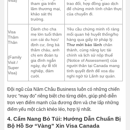
Visa)
tham gia triển
trao đổi, hợp đồng giao dịch
lãm thương mại,
để chứng minh tính chân thực
khảo sát thị
của chuyến đi.
trường.
Dành cho cha
Yêu cầu chứng minh rõ ràng
Visa
mẹ lớn tuổi thăm
mối quan hệ huyết thống/họ
Thăm
con cái du học/
hàng qua giấy tờ pháp lý.
Thân
định cư, ông bà
Thư mời bảo lãnh
chân
thăm cháu, anh
thành, cùng năng lực tài
chị em đoàn tụ
chính và lịch sử nộp thuế
(Family
gia đình ngắn
(Notice of Assessment) của
Visit /
ngày, dự lễ tốt
người thân tại Canada mang
Super
nghiệp, đám
tính quyết định để xoa dịu
Visa)
cưới.
nghi ngờ từ Lãnh sự quán.
Đội ngũ của Năm Châu Business luôn có những chiến
lược “may đo” riêng biệt cho từng diện, giúp phô diễn
trọn vẹn điểm mạnh của đương đơn và che lấp những
điểm yếu một cách khéo léo, hợp lý nhất.
4. Cẩm Nang Bỏ Túi: Hướng Dẫn Chuẩn Bị
Bộ Hồ Sơ “Vàng” Xin Visa Canada