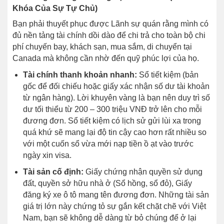
Khóa Của Sự Tự Chủ)
Bạn phải thuyết phục được Lãnh sự quán rằng mình có
đủ nền tảng tài chính dồi dào để chi trả cho toàn bộ chi
phí chuyến bay, khách sạn, mua sắm, di chuyển tại
Canada mà không cần nhờ đến quỹ phúc lợi của họ.
Tài chính thanh khoản nhanh:
Sổ tiết kiệm (bản
gốc để đối chiếu hoặc giấy xác nhận số dư tài khoản
từ ngân hàng). Lời khuyên vàng là bạn nên duy trì số
dư tối thiểu từ 200 – 300 triệu VNĐ trở lên cho mỗi
đương đơn. Sổ tiết kiệm có lịch sử gửi lùi xa trong
quá khứ sẽ mang lại độ tin cậy cao hơn rất nhiều so
với một cuốn sổ vừa mới nạp tiền ồ ạt vào trước
ngày xin visa.
Tài sản cố định:
Giấy chứng nhận quyền sử dụng
đất, quyền sở hữu nhà ở (Sổ hồng, sổ đỏ), Giấy
đăng ký xe ô tô mang tên đương đơn. Những tài sản
giá trị lớn này chứng tỏ sự gắn kết chặt chẽ với Việt
Nam, bạn sẽ không dễ dàng từ bỏ chúng để ở lại