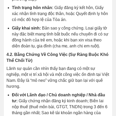
Tình trạng hôn nhân:
Giấy đăng ký kết hôn, Giấy
xác nhận tình trạng độc thân, hoặc Quyết định ly hôn
có mộc đỏ hợp lệ của Tòa án.
Giấy khai sinh:
Bản sao y công chứng. Loại giấy tờ
này đặc biệt mang tính bắt buộc nếu chuyến đi có sự
đồng hành của trẻ em, hoặc khi bạn xin visa theo
diện đoàn tụ, gia đình (cha mẹ, anh chị em ruột).
4.2. Bằng Chứng Về Công Việc (Sự Ràng Buộc Khó
Thể Chối Từ)
Lãnh sự quán cần nhìn thấy bạn đang có một sự
nghiệp, một vị trí xã hội và một công việc ổn định tại Việt
Nam. Đây là “mỏ neo” vững chắc giữ bạn lại với quê
hương.
Đối với Lãnh đạo / Chủ doanh nghiệp / Nhà đầu
tư:
Giấy chứng nhận đăng ký kinh doanh; Biên lai
nộp thuế (thuế môn bài, GTGT, TNDN) trong 3 đến 6
tháng gần nhất; Sao kê tài khoản ngân hàng của