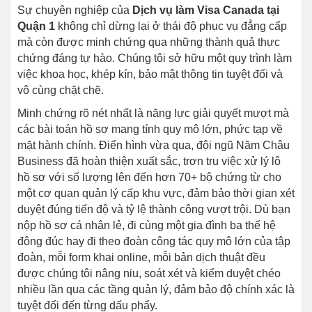
Sự chuyên nghiệp của
Dịch vụ làm Visa Canada tại
Quận 1
không chỉ dừng lại ở thái độ phục vụ đẳng cấp
mà còn được minh chứng qua những thành quả thực
chứng đáng tự hào. Chúng tôi sở hữu một quy trình làm
việc khoa học, khép kín, bảo mật thông tin tuyệt đối và
vô cùng chặt chẽ.
Minh chứng rõ nét nhất là năng lực giải quyết mượt mà
các bài toán hồ sơ mang tính quy mô lớn, phức tạp về
mặt hành chính. Điển hình vừa qua, đội ngũ Năm Châu
Business đã hoàn thiện xuất sắc, trơn tru việc xử lý lô
hồ sơ với số lượng lên đến hơn 70+ bộ chứng từ cho
một cơ quan quản lý cấp khu vực, đảm bảo thời gian xét
duyệt đúng tiến độ và tỷ lệ thành công vượt trội. Dù bạn
nộp hồ sơ cá nhân lẻ, đi cùng một gia đình ba thế hệ
đông đúc hay đi theo đoàn công tác quy mô lớn của tập
đoàn, mỗi form khai online, mỗi bản dịch thuật đều
được chúng tôi nâng niu, soát xét và kiểm duyệt chéo
nhiều lần qua các tầng quản lý, đảm bảo độ chính xác là
tuyệt đối đến từng dấu phẩy.