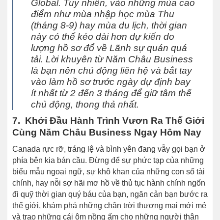
Global. Tuy nhiên, vào những mùa cao
điểm như mùa nhập học mùa Thu
(tháng 8-9) hay mùa du lịch, thời gian
này có thể kéo dài hơn dự kiến do
lượng hồ sơ đổ về Lãnh sự quán quá
tải. Lời khuyên từ Năm Châu Business
là bạn nên chủ động liên hệ và bắt tay
vào làm hồ sơ trước ngày dự định bay
ít nhất từ 2 đến 3 tháng để giữ tâm thế
chủ động, thong thả nhất.
7. Khởi Đầu Hành Trình Vươn Ra Thế Giới
Cùng Năm Châu Business Ngay Hôm Nay
Canada rực rỡ, tráng lệ và bình yên đang vẫy gọi bạn ở
phía bên kia bán cầu. Đừng để sự phức tạp của những
biểu mẫu ngoại ngữ, sự khô khan của những con số tài
chính, hay nỗi sợ hãi mơ hồ về thủ tục hành chính ngốn
đi quỹ thời gian quý báu của bạn, ngăn cản bạn bước ra
thế giới, khám phá những chân trời thương mại mới mẻ
và trao những cái ôm nồng ấm cho những người thân