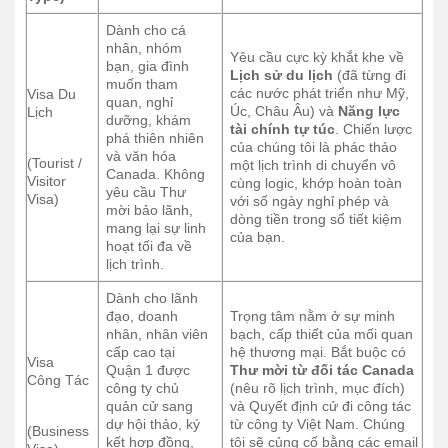
Dành cho cá
nhân, nhóm
Yêu cầu cực kỳ khắt khe về
bạn, gia đình
Lịch sử du lịch
(đã từng đi
muốn tham
các nước phát triển như Mỹ,
Visa Du
quan, nghỉ
Úc, Châu Âu) và
Năng lực
Lịch
dưỡng, khám
tài chính tự túc
. Chiến lược
phá thiên nhiên
của chúng tôi là phác thảo
và văn hóa
(Tourist /
một lịch trình di chuyển vô
Canada. Không
Visitor
cùng logic, khớp hoàn toàn
yêu cầu Thư
Visa)
với số ngày nghỉ phép và
mời bảo lãnh,
dòng tiền trong sổ tiết kiệm
mang lại sự linh
của bạn.
hoạt tối đa về
lịch trình.
Dành cho lãnh
đạo, doanh
Trọng tâm nằm ở sự minh
nhân, nhân viên
bạch, cấp thiết của mối quan
cấp cao tại
hệ thương mại. Bắt buộc có
Visa
Quận 1 được
Thư mời từ đối tác Canada
Công Tác
công ty chủ
(nêu rõ lịch trình, mục đích)
quản cử sang
và Quyết định cử đi công tác
dự hội thảo, ký
từ công ty Việt Nam. Chúng
(Business
kết hợp đồng,
tôi sẽ củng cố bằng các email