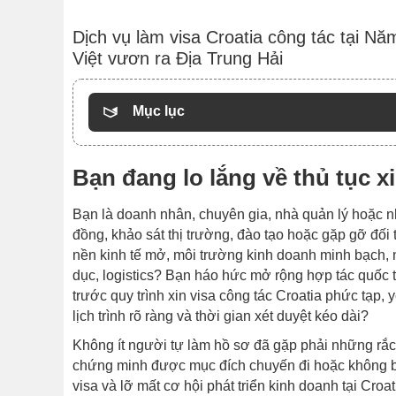
Dịch vụ làm visa Croatia công tác tại 
Việt vươn ra Địa Trung Hải
Mục lục
Bạn đang lo lắng về thủ tục x
Bạn là doanh nhân, chuyên gia, nhà quản lý hoặc nh
đồng, khảo sát thị trường, đào tạo hoặc gặp gỡ đối t
nền kinh tế mở, môi trường kinh doanh minh bạch, 
dục, logistics? Bạn háo hức mở rộng hợp tác quốc tế
trước quy trình xin visa công tác Croatia phức tạp, y
lịch trình rõ ràng và thời gian xét duyệt kéo dài?
Không ít người tự làm hồ sơ đã gặp phải những rắc r
chứng minh được mục đích chuyến đi hoặc không biế
visa và lỡ mất cơ hội phát triển kinh doanh tại Cr