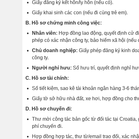
Giấy đăng ký kết hôn/ly hôn (nếu có).
Giấy khai sinh các con (nếu đi cùng trẻ em).
B. Hồ sơ chứng minh công việc:
Nhân viên:
Hợp đồng lao động, quyết định cử đi
phép có xác nhận công ty, bảo hiểm xã hội (nếu 
Chủ doanh nghiệp:
Giấy phép đăng ký kinh doa
công ty.
Người nghỉ hưu:
Sổ hưu trí, quyết định nghỉ hư
C. Hồ sơ tài chính:
Sổ tiết kiệm, sao kê tài khoản ngân hàng 3-6 thá
Giấy tờ sở hữu nhà đất, xe hơi, hợp đồng cho th
D. Hồ sơ chuyến đi:
Thư mời công tác bản gốc từ đối tác tại Croatia, g
phí chuyến đi.
Hợp đồng hợp tác, thư từ/email trao đổi, xác nhận 