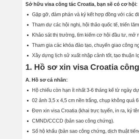
Sở hữu visa công tác Croatia, bạn sẽ có cơ hội:
Gặp gỡ, đàm phán và ký kết hợp đồng với các đối
Tham dự các hội nghị, hội thảo quốc tế, triển l
Khảo sát thị trường, tìm kiếm cơ hội đầu tư, mở
Tham gia các khóa đào tạo, chuyển giao công ng
Xây dựng lịch sử xuất nhập cảnh tốt, tạo thuận l
1. Hồ sơ xin visa Croatia côn
A. Hồ sơ cá nhân:
Hộ chiếu còn hạn ít nhất 3-6 tháng kể từ ngày dự k
02 ảnh 3,5 x 4,5 cm nền trắng, chụp không quá 6
Đơn xin visa Croatia (khai trực tuyến, in ra, ký tên
CMND/CCCD (bản sao công chứng).
Sổ hộ khẩu (bản sao công chứng, dịch thuật tiến