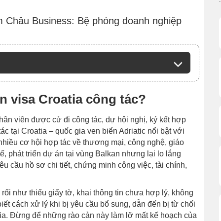
Năm Châu Business: Bệ phóng doanh nghiệp
in visa Croatia công tác?
ân viên được cử đi công tác, dự hội nghị, ký kết hợp
ác tại Croatia – quốc gia ven biển Adriatic nổi bật với
nhiều cơ hội hợp tác về thương mại, công nghệ, giáo
, phát triển dự án tại vùng Balkan nhưng lại lo lắng
êu cầu hồ sơ chi tiết, chứng minh công việc, tài chính,
ối như thiếu giấy tờ, khai thông tin chưa hợp lý, không
t cách xử lý khi bị yêu cầu bổ sung, dẫn đến bị từ chối
oatia. Đừng để những rào cản này làm lỡ mất kế hoạch của