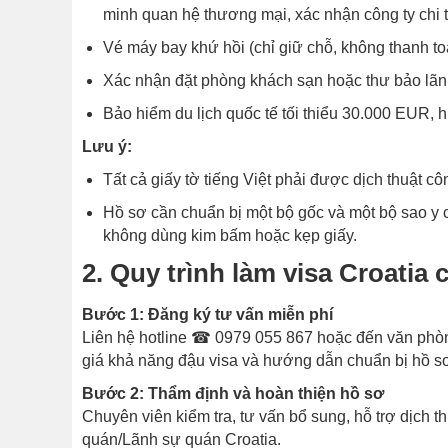
minh quan hệ thương mại, xác nhận công ty chi tr
Vé máy bay khứ hồi (chỉ giữ chỗ, không thanh toá
Xác nhận đặt phòng khách sạn hoặc thư bảo lãnh 
Bảo hiểm du lịch quốc tế tối thiểu 30.000 EUR, hi
Lưu ý:
Tất cả giấy tờ tiếng Việt phải được dịch thuật c
Hồ sơ cần chuẩn bị một bộ gốc và một bộ sao y c
không dùng kim bấm hoặc kẹp giấy.
2. Quy trình làm visa Croatia
Bước 1: Đăng ký tư vấn miễn phí
Liên hệ hotline ☎ 0979 055 867 hoặc đến văn phò
giá khả năng đậu visa và hướng dẫn chuẩn bị hồ s
Bước 2: Thẩm định và hoàn thiện hồ sơ
Chuyên viên kiểm tra, tư vấn bổ sung, hỗ trợ dịch 
quán/Lãnh sự quán Croatia.