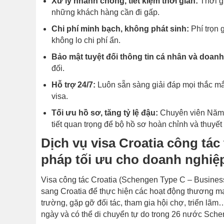
Xử lý nhanh chóng, tiết kiệm thời gian:
Thời gi
những khách hàng cần đi gấp.
Chi phí minh bạch, không phát sinh:
Phí trọn g
không lo chi phí ẩn.
Bảo mật tuyệt đối thông tin cá nhân và doanh
đối.
Hỗ trợ 24/7:
Luôn sẵn sàng giải đáp mọi thắc mắ
visa.
Tối ưu hồ sơ, tăng tỷ lệ đậu:
Chuyên viên Năm C
tiết quan trọng để bộ hồ sơ hoàn chỉnh và thuyết
Dịch vụ visa Croatia công tác
pháp tối ưu cho doanh nghiệp
Visa công tác Croatia (Schengen Type C – Business
sang Croatia để thực hiện các hoạt động thương mại,
trường, gặp gỡ đối tác, tham gia hội chợ, triển lãm
ngày và có thể di chuyển tự do trong 26 nước Sche