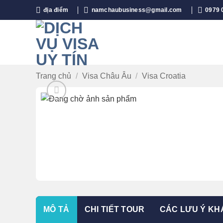
Bỏ
địa điểm
namchaubusiness@gmail.com
0979 
qua
nội
dung
Trang chủ
/
Visa Châu Âu
/
Visa Croatia
MÔ TẢ
CHI TIẾT TOUR
CÁC LƯU Ý KH