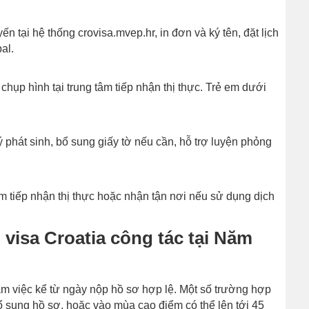
ến tại hệ thống crovisa.mvep.hr, in đơn và ký tên, đặt lịch
al.
hụp hình tại trung tâm tiếp nhận thị thực. Trẻ em dưới
 phát sinh, bổ sung giấy tờ nếu cần, hỗ trợ luyện phỏng
m tiếp nhận thị thực hoặc nhận tận nơi nếu sử dụng dịch
ụ visa Croatia công tác tại Năm
m việc kể từ ngày nộp hồ sơ hợp lệ. Một số trường hợp
ổ sung hồ sơ, hoặc vào mùa cao điểm có thể lên tới 45