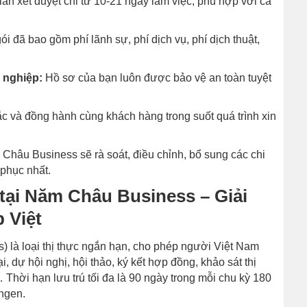
an xét duyệt chỉ từ 10-21 ngày làm việc, phù hợp với cả
ói đã bao gồm phí lãnh sự, phí dịch vụ, phí dịch thuật,
 nghiệp:
Hồ sơ của bạn luôn được bảo vệ an toàn tuyệt
c và đồng hành cùng khách hàng trong suốt quá trình xin
hâu Business sẽ rà soát, điều chỉnh, bổ sung các chi
 phục nhất.
 tại Năm Châu Business – Giải
 Việt
) là loại thị thực ngắn hạn, cho phép người Việt Nam
 dự hội nghị, hội thảo, ký kết hợp đồng, khảo sát thị
… Thời hạn lưu trú tối đa là 90 ngày trong mỗi chu kỳ 180
ngen.