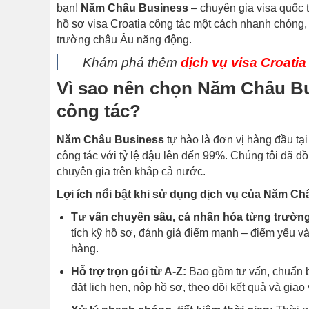
bạn!
Năm Châu Business
– chuyên gia visa quốc 
hồ sơ visa Croatia công tác một cách nhanh chóng, c
trường châu Âu năng động.
Khám phá thêm
dịch vụ visa Croatia
Vì sao nên chọn Năm Châu Bus
công tác?
Năm Châu Business
tự hào là đơn vị hàng đầu tạ
công tác với tỷ lệ đậu lên đến 99%. Chúng tôi đã 
chuyên gia trên khắp cả nước.
Lợi ích nổi bật khi sử dụng dịch vụ của Năm Ch
Tư vấn chuyên sâu, cá nhân hóa từng trườn
tích kỹ hồ sơ, đánh giá điểm mạnh – điểm yếu và
hàng.
Hỗ trợ trọn gói từ A-Z:
Bao gồm tư vấn, chuẩn bị
đặt lịch hẹn, nộp hồ sơ, theo dõi kết quả và giao v