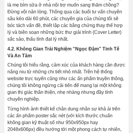
là mẹ bỉm sữa ở nhà nội trợ muốn sang thăm chồng?
Đừng vội nản lòng. Thông qua các buổi tư vấn chuyên
sâu kéo dài 60 phút, các chuyên gia của chúng tôi sẽ
bóc tách vấn đề, thiết lập các bằng chứng thay thế hợp
lý và biên soạn những bức thư giải trình (Cover Letter)
sắc sảo, thấu tình đạt lý nhất.
4.2. Không Gian Trải Nghiệm “Ngọc Đậm” Tinh Tế
Và An Tâm
Chúng tôi hiểu rằng, cảm xúc của khách hàng cần được
nâng niu từ những chi tiết nhỏ nhất. Trên hệ thống
website trực tuyến cũng như các ấn phẩm truyền thông,
chúng tôi không ngừng cải tiến để mang lại một không
gian thị giác thân thiện, nhẹ nhàng nhưng đầy tính
chuyên nghiệp.
Từng hình ảnh thiết kế chân dung nhân sự khả ái trên
các ấn phẩm poster sắc nét (với kích thước chuẩn
không gian kỹ thuật số như 950x950px hay
2048x606px) đều hướng tới một phong cách tự nhiên,