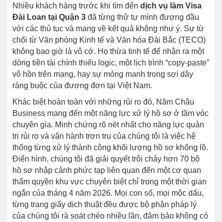
Nhiều khách hàng trước khi tìm đến
dịch vụ làm Visa
Đài Loan tại Quận 3
đã từng thử tự mình đương đầu
với các thủ tục và mang về kết quả không như ý. Sự từ
chối từ Văn phòng Kinh tế và Văn hóa Đài Bắc (TECO)
không bao giờ là vô cớ. Họ thừa tinh tế để nhận ra một
dòng tiền tài chính thiếu logic, một lịch trình “copy-paste”
vô hồn trên mạng, hay sự mỏng manh trong sợi dây
ràng buộc của đương đơn tại Việt Nam.
Khác biệt hoàn toàn với những rủi ro đó, Năm Châu
Business mang đến một năng lực xử lý hồ sơ ở tầm vóc
chuyên gia. Minh chứng rõ nét nhất cho năng lực quản
trị rủi ro và vận hành trơn tru của chúng tôi là việc hệ
thống từng xử lý thành công khối lượng hồ sơ khổng lồ.
Điển hình, chúng tôi đã giải quyết trôi chảy hơn 70 bộ
hồ sơ nhập cảnh phức tạp liên quan đến một cơ quan
thẩm quyền khu vực chuyên biệt chỉ trong một thời gian
ngắn của tháng 4 năm 2026. Mọi con số, mọi mộc dấu,
từng trang giấy dịch thuật đều được bộ phận pháp lý
của chúng tôi rà soát chéo nhiều lần, đảm bảo không có