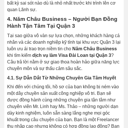
bất kỳ sai sót nào dù là nhỏ nhất trước khi trình lên cơ
quan Lãnh sự.
4. Năm Châu Business – Người Bạn Đồng
Hành Tận Tâm Tại Quận 3
Tại sao giữa vô vàn sự lựa chọn, những khách hàng cá
nhân và các doanh nghiệp kỹ tính tại khu vực Quận 3 lại
luôn ưu ái trao trọn niềm tin cho
Năm Châu Business
khi tìm kiếm
dịch vụ làm Visa Đài Loan tại Quận 3
?
Câu trả lời nằm ở sự giao thoa hoàn hảo giữa năng lực
chuyên môn và sự thấu cảm sâu sắc.
4.1. Sự Dẫn Dắt Từ Những Chuyên Gia Tâm Huyết
Khi đến với chúng tôi, hồ sơ của bạn không bị ném vào
một dây chuyền sản xuất công nghiệp vô tri. Bạn sẽ
được đồng hành cùng những chuyên gia tận tâm như
chuyên viên Mr. Linh hay Ms. Thảo – những người dạn
dày kinh nghiệm, luôn sẵn sàng lắng nghe mọi góc
khuất trong câu chuyện của bạn. Bạn là một Freelancer
thu nhập cao nhưng không có hợp đồng lao động? Bạn