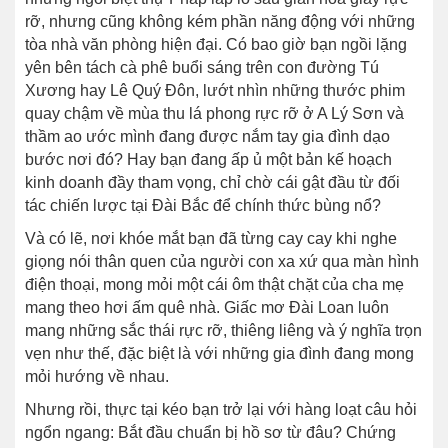
rỡ, nhưng cũng không kém phần năng động với những
tòa nhà văn phòng hiện đại. Có bao giờ bạn ngồi lặng
yên bên tách cà phê buổi sáng trên con đường Tú
Xương hay Lê Quý Đôn, lướt nhìn những thước phim
quay chậm về mùa thu lá phong rực rỡ ở A Lý Sơn và
thầm ao ước mình đang được nắm tay gia đình dạo
bước nơi đó? Hay bạn đang ấp ủ một bản kế hoạch
kinh doanh đầy tham vọng, chỉ chờ cái gật đầu từ đối
tác chiến lược tại Đài Bắc để chính thức bùng nổ?
Và có lẽ, nơi khóe mắt bạn đã từng cay cay khi nghe
giọng nói thân quen của người con xa xứ qua màn hình
điện thoại, mong mỏi một cái ôm thật chặt của cha mẹ
mang theo hơi ấm quê nhà. Giấc mơ Đài Loan luôn
mang những sắc thái rực rỡ, thiêng liêng và ý nghĩa trọn
vẹn như thế, đặc biệt là với những gia đình đang mong
mỏi hướng về nhau.
Nhưng rồi, thực tại kéo bạn trở lại với hàng loạt câu hỏi
ngổn ngang: Bắt đầu chuẩn bị hồ sơ từ đâu? Chứng