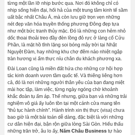
từng một lần lỡ nhịp bước qua. Nơi đó không chỉ có
nhịp sống hiện đại, hối hả của một trung tâm kinh tế sầm
uất bậc nhất Châu Á, mà còn lưu giữ trọn vẹn những
nét đẹp văn hóa truyền thống phương Đông đẹp tựa
như một bức tranh thủy mặc. Đó là những con hẻm nhỏ
dốc thoai thoải treo đầy đèn lồng đỏ rực ở làng cổ Cửu
Phần, là mặt hồ tĩnh lặng soi bóng mây trời tại Nhật
Nguyệt Đàm, hay những khu chợ đêm náo nhiệt ngập
tràn hương vị ẩm thực níu chân du khách phương xa.
Đài Loan cũng là miền đất hứa cho những cơ hội hợp
tác kinh doanh vươn tầm quốc tế. Và thiêng liêng hơn
cả, đó là nơi những người thân yêu của bạn đang miệt
mài học tập, làm việc, từng ngày ngóng chờ khoảnh
khắc đoàn tụ ấm áp. Thế nhưng, giữa bạn và những trải
nghiệm vô giá ấy luôn tồn tại một cánh cửa mang tên
“thủ tục hành chính”. Hành trình xin thị thực (visa) chưa
bao giờ là một bài toán dễ dàng, đặc biệt là với những
cư dân hiện đại, bận rộn giữa lòng Sài Gòn. Hiểu thấu
những trăn trở, âu lo ấy,
Năm Châu Business
tự hào