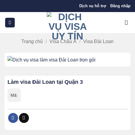
Bỏ
Dịch vụ hỗ trợ
Đăng nhập
qua
nội
dung
Trang chủ
/
Visa Châu Á
/
Visa Đài Loan
Làm visa Đài Loan tại Quận 3
Mã: