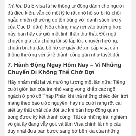
Trả lời:
Dù E-visa là hệ thống tự động dành cho người
đủ điều kiện, vẫn có một tỷ lệ rất nhỏ hồ sơ bị từ chối
ngẫu nhiên (thường do tên trùng với danh sách lưu ý
của Cục Di dân). Nếu chẳng may rơi vào trường hợp
này, bạn hãy cứ giữ một tinh thần thư thái. Đội ngũ
chuyên gia của chúng tôi sẽ lập tức chuyển hướng,
chuẩn bị chu đáo bộ hồ sơ giấy để xin cấp visa dán
thông thường với tỷ lệ thành công gần như tuyệt đối.
7. Hành Động Ngay Hôm Nay – Vì Những
Chuyến Đi Không Thể Chờ Đợi
Hãy nhắm mắt lại và mường tượng một lần nữa: Tiếng
cười giòn tan của trẻ nhỏ vang vọng khắp các ngõ
ngách ở phố cổ Thập Phần khi thả những chiếc đèn trời
mang theo bao ước nguyện, hay nụ cười rạng rỡ, cái
siết tay thật chặt của đối tác khi bản hợp đồng quan
trọng được ký kết thành công. Tất cả những trải nghiệm
vô giá ấy đang vẫy gọi, và tấm Visa chính là nhịp cầu
duy nhất đưa bạn bước sang bờ bên kia của những