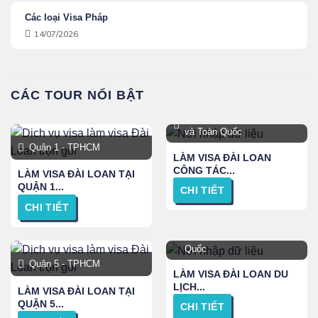
Các loại Visa Pháp
14/07/2026
CÁC TOUR NỔI BẬT
Hà Nội, Đà Nẵng, TPHCM
và Toàn Quốc
Quận 1 - TPHCM
LÀM VISA ĐÀI LOAN
CÔNG TÁC...
LÀM VISA ĐÀI LOAN TẠI
QUẬN 1...
CHI TIẾT
CHI TIẾT
Hà Nội, TPHCM, Bình
Dương, Đồng Nai và Toàn
Quốc
Quận 5 - TPHCM
LÀM VISA ĐÀI LOAN DU
LỊCH...
LÀM VISA ĐÀI LOAN TẠI
QUẬN 5...
CHI TIẾT