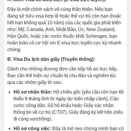
Đây là một chính sách vô cùng thân thiện. Nếu bạn
đang sở hữu visa hợp lệ hoặc thẻ cư trú còn hạn (hoặc
hết hạn không quá 10 năm) của các quốc gia phát triển
như: Mỹ, Canada, Anh, Nhật Bản, Úc, New Zealand,
Hàn Quốc, hoặc các nước thuộc khối Schengen, bạn
hoàn toàn có cơ hội xin E-visa trực tuyến cực kỳ nhanh
chóng.
B. Visa Du lịch dán giấy (Truyền thống):
Dành cho những đương đơn cần nộp hồ sơ trực tiếp.
Bạn cần thể hiện sự chuẩn bị chu đáo và nghiêm túc
qua các nhóm giấy tờ sau:
Hồ sơ nhân thân:
Hộ chiếu gốc (yêu cầu còn hạn tối
thiểu 6 tháng tính từ ngày dự kiến nhập cảnh), Căn
cước công dân, Sổ hộ khẩu hoặc Giấy xác nhận
thông tin về cư trú (CT07), Giấy đăng ký kết hôn (nếu
đi cùng vợ/chồng).
Hồ sơ công việc:
Đây là mỏ neo chứng minh bạn có