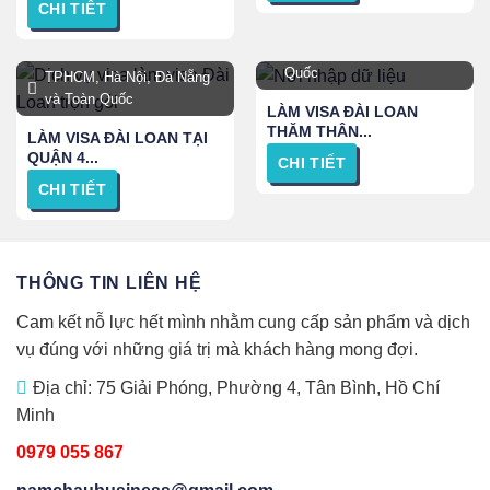
CHI TIẾT
Hà Nội, TPHCM, Bình
Dương, Đồng Nai và Toàn
Quốc
TPHCM, Hà Nội, Đà Nẵng
và Toàn Quốc
LÀM VISA ĐÀI LOAN
THĂM THÂN...
LÀM VISA ĐÀI LOAN TẠI
QUẬN 4...
CHI TIẾT
CHI TIẾT
THÔNG TIN LIÊN HỆ
Cam kết nỗ lực hết mình nhằm cung cấp sản phẩm và dịch
vụ đúng với những giá trị mà khách hàng mong đợi.
Địa chỉ: 75 Giải Phóng, Phường 4, Tân Bình, Hồ Chí
Minh
0979 055 867