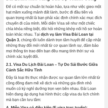
Để có một sự chuẩn bị hoàn hảo, tựa như việc gieo một
hạt mầm xuống mảnh đất lành, bước đi đầu tiên và
quan trọng nhất là bạn phải xác định chính xác mục đích
chuyến đi của mình. Mỗi diện Visa sẽ như một chiếc
chìa khóa riêng biệt, đòi hỏi những khớp nối hồ sơ hoàn
toàn khác nhau. Tại
dịch vụ làm Visa Đài Loan tại
Quận 3
, chúng tôi luôn dành trọn tâm huyết để cập nhật
những thay đổi mới nhất từ cơ quan lãnh sự, đảm bảo
mọi thông tin trao đến bạn đều mang tính thời sự và
chính xác tuyệt đối.
2.1. Visa Du Lịch Đài Loan – Tự Do Sải Bước Giữa
Cảnh Sắc Hữu Tình
Đây là loại thị thực nhận được sự quan tâm lớn nhất từ
cộng đồng đam mê xê dịch và những gia đình nhỏ
muốn có kỳ nghỉ dưỡng trọn vẹn bên nhau. Đài Loan
hiện đang áp dụng hai hình thức cấp visa du lịch chính
mà bạn cần lưu tâm:
A. Miễn Visa có điều kiện (E-visa trực tuyến):