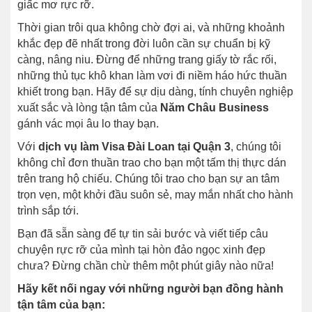
giấc mơ rực rỡ.
Thời gian trôi qua không chờ đợi ai, và những khoảnh
khắc đẹp đẽ nhất trong đời luôn cần sự chuẩn bị kỹ
càng, nâng niu. Đừng để những trang giấy tờ rắc rối,
những thủ tục khô khan làm vơi đi niềm háo hức thuần
khiết trong bạn. Hãy để sự dịu dàng, tính chuyên nghiệp
xuất sắc và lòng tận tâm của
Năm Châu Business
gánh vác mọi âu lo thay bạn.
Với
dịch vụ làm Visa Đài Loan tại Quận 3
, chúng tôi
không chỉ đơn thuần trao cho bạn một tấm thị thực dán
trên trang hộ chiếu. Chúng tôi trao cho bạn sự an tâm
trọn vẹn, một khởi đầu suôn sẻ, may mắn nhất cho hành
trình sắp tới.
Bạn đã sẵn sàng để tự tin sải bước và viết tiếp câu
chuyện rực rỡ của mình tại hòn đảo ngọc xinh đẹp
chưa? Đừng chần chừ thêm một phút giây nào nữa!
Hãy kết nối ngay với những người bạn đồng hành
tận tâm của bạn: