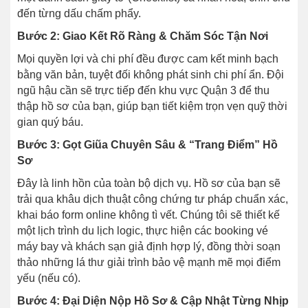
đến từng dấu chấm phẩy.
Bước 2: Giao Kết Rõ Ràng & Chăm Sóc Tận Nơi
Mọi quyền lợi và chi phí đều được cam kết minh bạch
bằng văn bản, tuyệt đối không phát sinh chi phí ẩn. Đội
ngũ hậu cần sẽ trực tiếp đến khu vực Quận 3 để thu
thập hồ sơ của bạn, giúp bạn tiết kiệm trọn vẹn quỹ thời
gian quý báu.
Bước 3: Gọt Giũa Chuyên Sâu & “Trang Điểm” Hồ
Sơ
Đây là linh hồn của toàn bộ dịch vụ. Hồ sơ của bạn sẽ
trải qua khâu dịch thuật công chứng tư pháp chuẩn xác,
khai báo form online không tì vết. Chúng tôi sẽ thiết kế
một lịch trình du lịch logic, thực hiện các booking vé
máy bay và khách sạn giả định hợp lý, đồng thời soạn
thảo những lá thư giải trình bảo vệ mạnh mẽ mọi điểm
yếu (nếu có).
Bước 4: Đại Diện Nộp Hồ Sơ & Cập Nhật Từng Nhịp