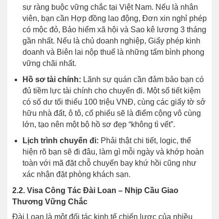
sự ràng buộc vững chắc tại Việt Nam. Nếu là nhân
viên, bạn cần Hợp đồng lao động, Đơn xin nghỉ phép
có mộc đỏ, Bảo hiểm xã hội và Sao kê lương 3 tháng
gần nhất. Nếu là chủ doanh nghiệp, Giấy phép kinh
doanh và Biên lai nộp thuế là những tấm bình phong
vững chãi nhất.
Hồ sơ tài chính:
Lãnh sự quán cần đảm bảo bạn có
đủ tiềm lực tài chính cho chuyến đi. Một sổ tiết kiệm
có số dư tối thiểu 100 triệu VNĐ, cùng các giấy tờ sở
hữu nhà đất, ô tô, cổ phiếu sẽ là điểm cộng vô cùng
lớn, tạo nên một bộ hồ sơ đẹp “không tì vết”.
Lịch trình chuyến đi:
Phải thật chi tiết, logic, thể
hiện rõ bạn sẽ đi đâu, làm gì mỗi ngày và khớp hoàn
toàn với mã đặt chỗ chuyến bay khứ hồi cũng như
xác nhận đặt phòng khách sạn.
2.2. Visa Công Tác Đài Loan – Nhịp Cầu Giao
Thương Vững Chắc
Đài Loan là một đối tác kinh tế chiến lược của nhiều