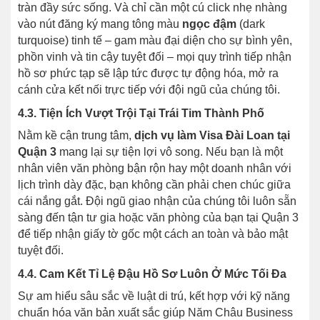
tràn đầy sức sống. Và chỉ cần một cú click nhẹ nhàng
vào nút đăng ký mang tông màu
ngọc đậm
(dark
turquoise) tinh tế – gam màu đại diện cho sự bình yên,
phồn vinh và tin cậy tuyệt đối – mọi quy trình tiếp nhận
hồ sơ phức tạp sẽ lập tức được tự động hóa, mở ra
cánh cửa kết nối trực tiếp với đội ngũ của chúng tôi.
4.3. Tiện Ích Vượt Trội Tại Trái Tim Thành Phố
Nằm kề cận trung tâm,
dịch vụ làm Visa Đài Loan tại
Quận 3
mang lại sự tiện lợi vô song. Nếu bạn là một
nhân viên văn phòng bận rộn hay một doanh nhân với
lịch trình dày đặc, bạn không cần phải chen chúc giữa
cái nắng gắt. Đội ngũ giao nhận của chúng tôi luôn sẵn
sàng đến tận tư gia hoặc văn phòng của bạn tại Quận 3
để tiếp nhận giấy tờ gốc một cách an toàn và bảo mật
tuyệt đối.
4.4. Cam Kết Tỉ Lệ Đậu Hồ Sơ Luôn Ở Mức Tối Đa
Sự am hiểu sâu sắc về luật di trú, kết hợp với kỹ năng
chuẩn hóa văn bản xuất sắc giúp Năm Châu Business