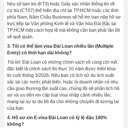
hữu sổ tạm trú (KT3) hoặc Giấy xác nhận thông tin về
cư trú (CT07) thể hiện địa chỉ tại TP.HCM hoặc các tỉnh
phía Nam, Năm Châu Business sẽ hỗ trợ bạn nộp hồ sơ
trực tiếp tại Văn phòng Kinh tế và Văn hóa Đài Bắc tại
TP.HCM một cách hợp lệ mà không cần bạn phải lặn lội
về quê quán.
3. Tôi có thể làm visa Đài Loan nhiều lần (Multiple
Entry) có thời hạn dài không?
Trả lời:
Đài Loan có những chính sách vô cùng cởi mở,
đặc biệt là chính sách thị thực 10 năm được triển khai
từ cuối tháng 3/2026. Nếu bạn có lịch sử du lịch xuất
sắc tại các nước phát triển, hoặc là doanh nhân có nhu
cầu giao thương tần suất cao, chúng tôi sẽ phân tích hồ
sơ và ưu tiên xin cấp loại visa nhập cảnh nhiều lần,
mang lại sự tự do tối đa cho những chuyến đi tương lai
của bạn.
4. Hồ sơ xin E-visa Đài Loan có tỷ lệ đậu 100%
không?