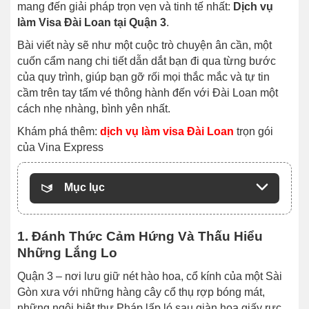
mang đến giải pháp trọn vẹn và tinh tế nhất:
Dịch vụ
làm Visa Đài Loan tại Quận 3
.
Bài viết này sẽ như một cuộc trò chuyện ân cần, một
cuốn cẩm nang chi tiết dẫn dắt bạn đi qua từng bước
của quy trình, giúp bạn gỡ rối mọi thắc mắc và tự tin
cầm trên tay tấm vé thông hành đến với Đài Loan một
cách nhẹ nhàng, bình yên nhất.
Khám phá thêm:
dịch vụ làm visa Đài Loan
trọn gói
của Vina Express
Mục lục
1. Đánh Thức Cảm Hứng Và Thấu Hiểu
Những Lắng Lo
Quận 3 – nơi lưu giữ nét hào hoa, cổ kính của một Sài
Gòn xưa với những hàng cây cổ thụ rợp bóng mát,
những ngôi biệt thự Pháp lấp ló sau giàn hoa giấy rực