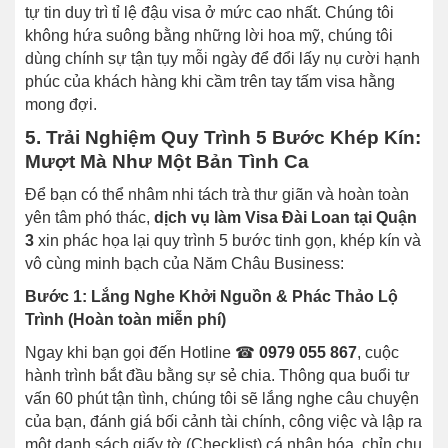
tự tin duy trì tỉ lệ đậu visa ở mức cao nhất. Chúng tôi
không hứa suông bằng những lời hoa mỹ, chúng tôi
dùng chính sự tận tụy mỗi ngày để đổi lấy nụ cười hạnh
phúc của khách hàng khi cầm trên tay tấm visa hằng
mong đợi.
5. Trải Nghiệm Quy Trình 5 Bước Khép Kín:
Mượt Mà Như Một Bản Tình Ca
Để bạn có thể nhâm nhi tách trà thư giãn và hoàn toàn
yên tâm phó thác,
dịch vụ làm Visa Đài Loan tại Quận
3
xin phác họa lại quy trình 5 bước tinh gọn, khép kín và
vô cùng minh bạch của Năm Châu Business:
Bước 1: Lắng Nghe Khởi Nguồn & Phác Thảo Lộ
Trình (Hoàn toàn miễn phí)
Ngay khi bạn gọi đến Hotline ☎
0979 055 867
, cuộc
hành trình bắt đầu bằng sự sẻ chia. Thông qua buổi tư
vấn 60 phút tận tình, chúng tôi sẽ lắng nghe câu chuyện
của bạn, đánh giá bối cảnh tài chính, công việc và lập ra
một danh sách giấy tờ (Checklist) cá nhân hóa, chỉn chu