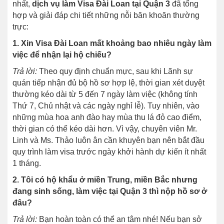
nhất,
dịch vụ làm Visa Đài Loan tại Quận 3
đã tổng
hợp và giải đáp chi tiết những nỗi băn khoăn thường
trực:
1. Xin Visa Đài Loan mất khoảng bao nhiêu ngày làm
việc để nhận lại hộ chiếu?
Trả lời:
Theo quy định chuẩn mực, sau khi Lãnh sự
quán tiếp nhận đủ bộ hồ sơ hợp lệ, thời gian xét duyệt
thường kéo dài từ 5 đến 7 ngày làm việc (không tính
Thứ 7, Chủ nhật và các ngày nghỉ lễ). Tuy nhiên, vào
những mùa hoa anh đào hay mùa thu lá đỏ cao điểm,
thời gian có thể kéo dài hơn. Vì vậy, chuyên viên Mr.
Linh và Ms. Thảo luôn ân cần khuyên bạn nên bắt đầu
quy trình làm visa trước ngày khởi hành dự kiến ít nhất
1 tháng.
2. Tôi có hộ khẩu ở miền Trung, miền Bắc nhưng
đang sinh sống, làm việc tại Quận 3 thì nộp hồ sơ ở
đâu?
Trả lời:
Bạn hoàn toàn có thể an tâm nhé! Nếu bạn sở