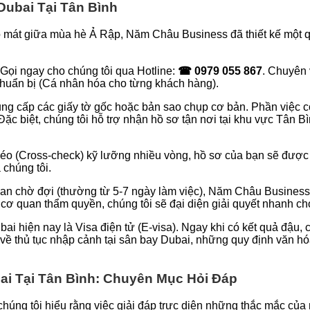
Dubai Tại Tân Bình
 mát giữa mùa hè Ả Rập, Năm Châu Business đã thiết kế một quy
Gọi ngay cho chúng tôi qua Hotline:
☎ 0979 055 867
. Chuyên
chuẩn bị (Cá nhân hóa cho từng khách hàng).
ng cấp các giấy tờ gốc hoặc bản sao chụp cơ bản. Phần việc còn
c biệt, chúng tôi hỗ trợ nhận hồ sơ tận nơi tại khu vực Tân Bì
héo (Cross-check) kỹ lưỡng nhiều vòng, hồ sơ của bạn sẽ được 
 chúng tôi.
an chờ đợi (thường từ 5-7 ngày làm việc), Năm Châu Business sẽ
c cơ quan thẩm quyền, chúng tôi sẽ đại diện giải quyết nhanh ch
ai hiện nay là Visa điện tử (E-visa). Ngay khi có kết quả đậu, 
về thủ tục nhập cảnh tại sân bay Dubai, những quy định văn hó
ai Tại Tân Bình: Chuyên Mục Hỏi Đáp
húng tôi hiểu rằng việc giải đáp trực diện những thắc mắc của