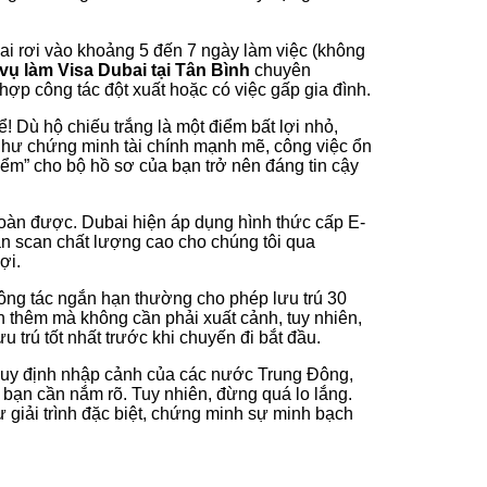
ai rơi vào khoảng 5 đến 7 ngày làm việc (không
vụ làm Visa Dubai tại Tân Bình
chuyên
hợp công tác đột xuất hoặc có việc gấp gia đình.
! Dù hộ chiếu trắng là một điểm bất lợi nhỏ,
như chứng minh tài chính mạnh mẽ, công việc ổn
điểm” cho bộ hồ sơ của bạn trở nên đáng tin cậy
àn được. Dubai hiện áp dụng hình thức cấp E-
bản scan chất lượng cao cho chúng tôi qua
ợi.
ông tác ngắn hạn thường cho phép lưu trú 30
n thêm mà không cần phải xuất cảnh, tuy nhiên,
trú tốt nhất trước khi chuyến đi bắt đầu.
uy định nhập cảnh của các nước Trung Đông,
à bạn cần nắm rõ. Tuy nhiên, đừng quá lo lắng.
 giải trình đặc biệt, chứng minh sự minh bạch