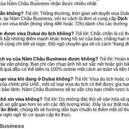
ủa Năm Châu Business nhận được nhiều nhất:
khẩn không?
Trả lời:
Thông thường, thời gian xét duyệt visa Dub
ên, tại Năm Châu Business, với tư cách là đơn vị cung cấp
Dịch 
ụ xin visa khẩn (trong vòng 48h hoặc 72h) dành cho các trường 
in được visa Dubai du lịch không?
Trả lời:
Chắc chắn là có thể
ổi bật những điểm mạnh khác trong hồ sơ của bạn, chẳng hạn 
ô cùng chi tiết và logic. Đội ngũ chuyên gia sẽ có cách “trang 
 dịch vụ của Năm Châu Business được không?
Trả lời:
Hoàn to
ếp tại văn phòng. Bạn chỉ cần chụp ảnh hồ sơ sắc nét hoặc gửi 
t quả đều có thể diễn ra 100% online một cách an toàn và tiện l
 hạn visa khi đang ở Dubai không?
Trả lời:
Visa du lịch hoặc c
ủa chính phủ UAE, một số loại visa du lịch có thể được gia hạ
 bảo lãnh. Năm Châu Business sẽ tư vấn cho bạn chiến lược lưu 
khó xin visa không?
Trả lời:
Do những đặc thù về văn hóa và q
ệt hồ sơ gắt gao hơn so với các đối tượng khác. Đây là sự thật m
 Tân Bình
, chúng tôi sẽ hướng dẫn bạn chuẩn bị thêm một số thư
i nghi ngờ từ cơ quan cấp thị thực.
 Business