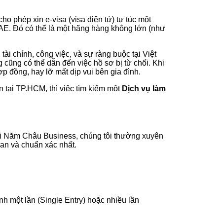
o phép xin e-visa (visa điện tử) tự túc một
AE. Đó có thể là một hãng hàng không lớn (như
i chính, công việc, và sự ràng buộc tại Việt
g cũng có thể dẫn đến việc hồ sơ bị từ chối. Khi
p đồng, hay lỡ mất dịp vui bên gia đình.
 tại TP.HCM, thì việc tìm kiếm một
Dịch vụ làm
 Tại Năm Châu Business, chúng tôi thường xuyên
uan và chuẩn xác nhất.
h một lần (Single Entry) hoặc nhiều lần