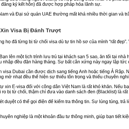
y đăng ký kết hôn) đã được hợp pháp hóa lãnh sự.
 Nam và Đại sứ quán UAE thường mất khá nhiều thời gian và tr
in Visa Bị Đánh Trượt
 họ đã từng bị từ chối visa dù tự tin hồ sơ của mình “rất đẹp
Bạn lên một lịch trình lưu trú tại khách sạn 5 sao, ăn tối tại n
thu nhập đều đặn hàng tháng. Sự bất cân xứng này ngay lập tức 
n visa Dubai cần được dịch sang tiếng Anh hoặc tiếng Ả Rập. N
 mờ nhạt đều thể hiện sự thiếu tôn trọng và thiếu chuyên nghiệ
tự xin E-visa đối với công dân Việt Nam là rất khó khăn. Nếu b
ro bị từ chối, thậm chí đưa vào danh sách đen (Blacklist) là rất
t duyệt có thể gọi điện để kiểm tra thông tin. Sự lúng túng, trả
huyên nghiệp là một khoản đầu tư thông minh, giúp bạn tiết kiệm