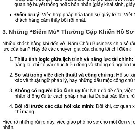
quan hệ huyết thống hoặc hôn nhân (giấy khai sinh, giấ
Điểm lưu ý:
Việc hợp pháp hóa lãnh sự giấy tờ tại Việt
khách hàng cảm thấy bối rối nhất.
3. Những “Điểm Mù” Thường Gặp Khiến Hồ Sơ X
Nhiều khách hàng khi đến với Năm Châu Business chia sẻ rằng
lực của bạn? Hãy để các chuyên gia của chúng tôi chỉ điểm:
Thiếu tính logic giữa lịch trình và năng lực tài chính:
hàng lại chỉ có vài chục triệu đồng và không có nguồn 
Sơ sài trong việc dịch thuật và công chứng:
Hồ sơ xi
xác về thuật ngữ pháp lý, hay những dấu mộc công chứng
Không có người bảo lãnh uy tín:
Như đã đề cập, việc 
nhân không đủ tư cách pháp nhân tại Dubai bảo lãnh, rủi 
Bối rối trước các câu hỏi xác minh:
Đôi khi, cơ quan xé
chí mạng.
Hiểu rõ những rủi ro này, việc giao phó hồ sơ cho một đơn vị c
nhân.