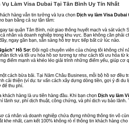
Vụ Làm Visa Dubai Tại Tân Bình Uy Tín Nhất
 khách hàng vẫn tin tưởng và lựa chọn
Dịch vụ làm Visa Dubai 
cho bạn bằng cả sự tận tâm:
gay tại quận Tân Bình, nút giao thông huyết mạch và sát vách
c cá nhân và doanh nghiệp trong khu vực. Bạn không cần phải
đây, ngay gần bạn, sẵn sàng hỗ trợ trực tiếp bất cứ lúc nào.
Ngách” Hồ Sơ:
Đội ngũ chuyên viên của chúng tôi không chỉ nắm
 phân tích và tối ưu hóa hồ sơ tương tự như cách tối ưu hóa từ
ng điểm mạnh và khéo léo giải trình những điểm yếu, giúp cơ q
ột cách bừa bãi. Tại Năm Châu Business, mỗi bộ hồ sơ đều tr
rình cải thiện (ví dụ: tư vấn cách xây dựng dòng tiền, gợi ý đi
 để thu phí.
 khách hàng là ưu tiên hàng đầu. Khi bạn chọn
Dịch vụ làm Vi
 lãnh sự, phí dịch thuật, công chứng, và phí dịch vụ bảo lãnh. 
sơ cá nhân và doanh nghiệp chứa đựng những thông tin vô cùng
 khe nhất, cam kết 100% không rò rỉ thông tin khách hàng cho 