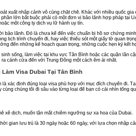
át xuất nhập cảnh vô cùng chặt chẽ. Khác với nhiều quốc gia ch
hần lớn bắt buộc phải có một đơn vị bảo lãnh hợp pháp tại U
hoặc một công ty dịch vụ lữ hành uy tín.
i bảo lãnh. Đó là chưa kể đến việc chuẩn bị hồ sơ chứng minh tà
ng lịch trình chuyến đi, hay việc thiếu sót một giấy tờ quan trọn
hưởng đến những kế hoạch quan trọng, những cuộc hẹn ký kết hợ
sinh sống, làm việc tại khu vực Tân Bình hoặc các quận lân cận
ở ra cánh cửa đến với Trung Đông một cách êm ái nhất.
ụ Làm Visa Dubai Tại Tân Bình
làm là xác định đúng loại visa phù hợp với mục đích chuyến đi.
y cùng chúng tôi đi sâu vào từng loại để bạn có cái nhìn tổng q
mê xê dịch, muốn tận mắt chiêm ngưỡng sự xa hoa của Dubai.
i gian lưu trú là 30 ngày hoặc 60 ngày, với lựa chọn nhập cản