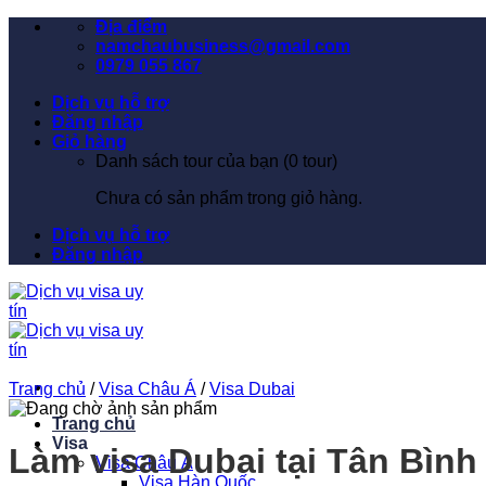
Bỏ
Địa điểm
qua
namchaubusiness@gmail.com
nội
0979 055 867
dung
Dịch vụ hỗ trợ
Đăng nhập
Giỏ hàng
Danh sách tour của bạn (
0
tour)
Chưa có sản phẩm trong giỏ hàng.
Dịch vụ hỗ trợ
Đăng nhập
Trang chủ
/
Visa Châu Á
/
Visa Dubai
Trang chủ
Visa
Làm visa Dubai tại Tân Bình
Visa Châu Á
Visa Hàn Quốc