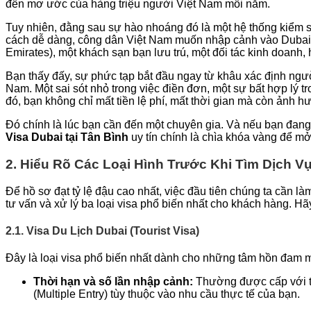
đến mơ ước của hàng triệu người Việt Nam mỗi năm.
Tuy nhiên, đằng sau sự hào nhoáng đó là một hệ thống kiểm so
cách dễ dàng, công dân Việt Nam muốn nhập cảnh vào Dubai p
Emirates), một khách sạn bạn lưu trú, một đối tác kinh doanh, 
Bạn thấy đấy, sự phức tạp bắt đầu ngay từ khâu xác định ngườ
Nam. Một sai sót nhỏ trong việc điền đơn, một sự bất hợp lý tro
đó, bạn không chỉ mất tiền lệ phí, mất thời gian mà còn ảnh 
Đó chính là lúc bạn cần đến một chuyên gia. Và nếu bạn đang 
Visa Dubai tại Tân Bình
uy tín chính là chìa khóa vàng để m
2. Hiểu Rõ Các Loại Hình Trước Khi Tìm Dịch V
Để hồ sơ đạt tỷ lệ đậu cao nhất, việc đầu tiên chúng ta cần 
tư vấn và xử lý ba loại visa phổ biến nhất cho khách hàng. Hã
2.1. Visa Du Lịch Dubai (Tourist Visa)
Đây là loại visa phổ biến nhất dành cho những tâm hồn đam 
Thời hạn và số lần nhập cảnh:
Thường được cấp với thờ
(Multiple Entry) tùy thuộc vào nhu cầu thực tế của bạn.