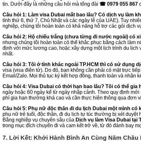
tin. Dưới đây là những câu hỏi mà tổng đài
☎ 0979 055 867
c
Câu hỏi 1: Làm visa Dubai mất bao lâu? Có dịch vụ làm 
tính thứ 6, thứ 7, Chủ Nhật và các ngày lễ của UAE). Tuy nhi
nghiệp, chúng tôi hoàn toàn có khả năng hỗ trợ các gói dịch v
Câu hỏi 2: Hộ chiếu trắng (chưa từng đi nước ngoài) có x
nhưng chúng tôi hoàn toàn có thể khắc phục bằng cách làm n
định với mức lương cao, hoặc xây dựng một lịch trình du lịch v
nhất.
Câu hỏi 3: Tôi ở tỉnh khác ngoài TP.HCM thì có sử dụng
visa (visa điện tử). Do đó, bạn không cần phải có mặt trực ti
Email/Zalo. Mọi thủ tục ký kết hợp đồng, thanh toán và nhận kế
Câu hỏi 4: Visa Dubai có thời hạn bao lâu? Tôi có thể gia
ngày hoặc 60 ngày kể từ ngày nhập cảnh. Theo quy định mới c
phí gia hạn thường khá cao và cần thực hiện thông qua đơn vị
Câu hỏi 5: Phụ nữ độc thân đi du lịch Dubai một mình có 
phụ nữ trẻ tuổi, độc thân, đi du lịch tự túc thường bị xét duy
Bằng nghiệp vụ chuyên sâu của
Dịch vụ làm Visa Dubai tại
trong mục đích chuyến đi và cam kết trở về, từ đó đánh bay mọ
7. Lời Kết: Khởi Hành Bình An Cùng Năm Châu