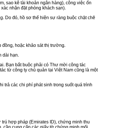
ệm, sao kê tài khoản ngân hàng), công việc ổn
i, xác nhận đặt phòng khách sạn).
. Do đó, hồ sơ thể hiện sự ràng buộc chặt chẽ
 đồng, hoặc khảo sát thị trường.
n dài hạn.
ai. Bạn bắt buộc phải có Thư mời công tác
 tác từ công ty chủ quản tại Việt Nam cũng là một
 trả các chi phí phát sinh trong suốt quá trình
.
 trú hợp pháp (Emirates ID), chứng minh thu
, cần cung cấp các giấy tờ chứng minh mối