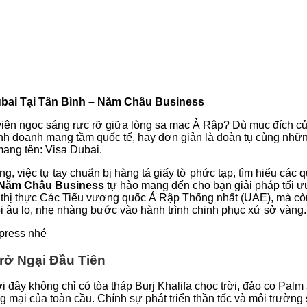
bai Tại Tân Bình – Năm Châu Business
viên ngọc sáng rực rỡ giữa lòng sa mạc Ả Rập? Dù mục đích c
 kinh doanh mang tầm quốc tế, hay đơn giản là đoàn tụ cùng nhữn
mang tên: Visa Dubai.
, việc tự tay chuẩn bị hàng tá giấy tờ phức tạp, tìm hiểu các q
Năm Châu Business
tự hào mang đến cho bạn giải pháp tối ưu 
n thị thực Các Tiểu vương quốc Ả Rập Thống nhất (UAE), mà cò
i âu lo, nhẹ nhàng bước vào hành trình chinh phục xứ sở vàng.
xpress nhé
rở Ngại Đầu Tiên
ơi đây không chỉ có tòa tháp Burj Khalifa chọc trời, đảo cọ Pa
ng mại của toàn cầu. Chính sự phát triển thần tốc và môi trườn