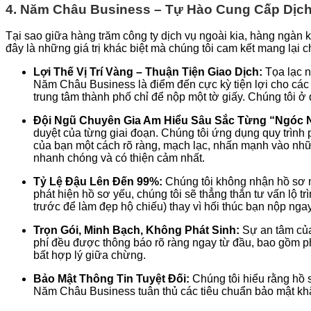
4. Năm Châu Business – Tự Hào Cung Cấp Dịch 
Tại sao giữa hàng trăm công ty dịch vụ ngoài kia, hàng ngàn
đây là những giá trị khác biệt mà chúng tôi cam kết mang lại 
Lợi Thế Vị Trí Vàng – Thuận Tiện Giao Dịch:
Tọa lạc n
Năm Châu Business là điểm đến cực kỳ tiện lợi cho cá
trung tâm thành phố chỉ để nộp một tờ giấy. Chúng tôi ở 
Đội Ngũ Chuyên Gia Am Hiểu Sâu Sắc Từng “Ngóc 
duyệt của từng giai đoạn. Chúng tôi ứng dụng quy trình
của bạn một cách rõ ràng, mạch lạc, nhấn mạnh vào nhữ
nhanh chóng và có thiện cảm nhất.
Tỷ Lệ Đậu Lên Đến 99%:
Chúng tôi không nhận hồ sơ m
phát hiện hồ sơ yếu, chúng tôi sẽ thẳng thắn tư vấn lộ t
trước để làm đẹp hộ chiếu) thay vì hối thúc bạn nộp ngay
Trọn Gói, Minh Bạch, Không Phát Sinh:
Sự an tâm của
phí đều được thông báo rõ ràng ngay từ đầu, bao gồm phí
bất hợp lý giữa chừng.
Bảo Mật Thông Tin Tuyệt Đối:
Chúng tôi hiểu rằng hồ 
Năm Châu Business tuân thủ các tiêu chuẩn bảo mật khắt