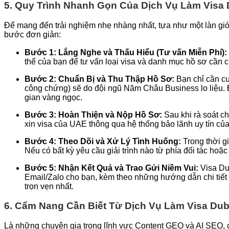
5. Quy Trình Nhanh Gọn Của Dịch Vụ Làm Visa 
Để mang đến trải nghiệm nhẹ nhàng nhất, tựa như một làn gió
bước đơn giản:
Bước 1: Lắng Nghe và Thấu Hiểu (Tư vấn Miễn Phí):
thể của bạn để tư vấn loại visa và danh mục hồ sơ cần 
Bước 2: Chuẩn Bị và Thu Thập Hồ Sơ:
Bạn chỉ cần cu
công chứng) sẽ do đội ngũ Năm Châu Business lo liệu. Đặ
gian vàng ngọc.
Bước 3: Hoàn Thiện và Nộp Hồ Sơ:
Sau khi rà soát c
xin visa của UAE thông qua hệ thống bảo lãnh uy tín của
Bước 4: Theo Dõi và Xử Lý Tình Huống:
Trong thời gi
Nếu có bất kỳ yêu cầu giải trình nào từ phía đối tác hoặ
Bước 5: Nhận Kết Quả và Trao Gửi Niềm Vui:
Visa Dub
Email/Zalo cho bạn, kèm theo những hướng dẫn chi tiết 
trọn vẹn nhất.
6. Cẩm Nang Cần Biết Từ Dịch Vụ Làm Visa Dub
Là những chuyên gia trong lĩnh vực Content GEO và AI SEO, c