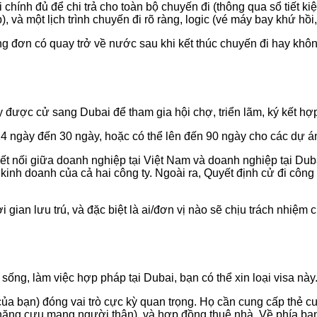
ính đủ để chi trả cho toàn bộ chuyến đi (thông qua sổ tiết ki
, và một lịch trình chuyến đi rõ ràng, logic (vé máy bay khứ hồ
đơn có quay trở về nước sau khi kết thúc chuyến đi hay không
được cử sang Dubai để tham gia hội chợ, triển lãm, ký kết hợp
14 ngày đến 30 ngày, hoặc có thể lên đến 90 ngày cho các dự á
ết nối giữa doanh nghiệp tại Việt Nam và doanh nghiệp tại Dub
p kinh doanh của cả hai công ty. Ngoài ra, Quyết định cử đi công
ian lưu trú, và đặc biệt là ai/đơn vị nào sẽ chịu trách nhiệm chi
ống, làm việc hợp pháp tại Dubai, bạn có thể xin loại visa này
ủa bạn) đóng vai trò cực kỳ quan trọng. Họ cần cung cấp thẻ cư
năng cưu mang người thân), và hợp đồng thuê nhà. Về phía bạn