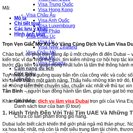
Visa Trung Quốc
Mã:
Visa Hong Kong
Visa Châu Âu
Mô tả
Visa Anh Quốc
Chi tiết tour
Visa Luxembourg
Các lưu ý khác
Visa Pháp
Hình ảnh tour
Visa Châu Úc
Visa Úc
Trọn Vẹn Giấc Mơ Xứ Sở Vàng Cùng Dịch Vụ Làm Visa Du
Visa New Zealand
Visa Châu Mỹ
Chào bạn, có phải bạn đang ấp ủ một chuyến đi đến Dubai – 
Visa Mỹ
kiến trúc vĩ đại nhất thế giới, tìm kiếm những cơ hội hợp tác
Visa Canada
bước đầu tiên và quan trọng nhất luôn là tấm thẻ thông hành 
Cẩm nang du lịch
Giới thiệu
Tuy nhiên, giữa guồng quay bận rộn của công việc và cuộc sống
Liên hệ
khi lại trở thành một gánh nặng. Thấu hiểu những trăn trở đó,
Tìm
sẻ những kiến thức chuyên sâu, chuẩn xác nhất về thủ tục xi
kiếm:
Tân Bình
– người bạn đồng hành tận tâm, giúp bạn gạt bỏ mọ
Giỏ hàng
Khám phá thêm:
dịch vụ làm visa Dubai
trọn gói của Vina E
Danh sách tour của bạn (
0
tour)
1. Hành Trình Đến Với Trái Tim UAE Và Những T
Chưa có sản phẩm trong giỏ hàng.
Dubai luôn biết cách khiến thế giới phải ngả mũ thán phục. N
xa hoa bậc nhất, mà còn là một siêu trung tâm tài chính, thươ