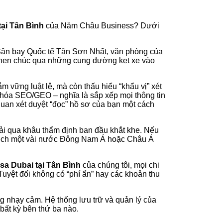
tại Tân Bình
của Năm Châu Business? Dưới
 Sân bay Quốc tế Tân Sơn Nhất, văn phòng của
 chen chúc qua những cung đường kẹt xe vào
 vững luật lệ, mà còn thấu hiểu “khẩu vị” xét
 khóa SEO/GEO – nghĩa là sắp xếp mọi thông tin
uan xét duyệt “đọc” hồ sơ của bạn một cách
ải qua khâu thẩm định ban đầu khắt khe. Nếu
 du lịch một vài nước Đông Nam Á hoặc Châu Á
sa Dubai tại Tân Bình
của chúng tôi, mọi chi
Tuyệt đối không có “phí ẩn” hay các khoản thu
 nhạy cảm. Hệ thống lưu trữ và quản lý của
bất kỳ bên thứ ba nào.