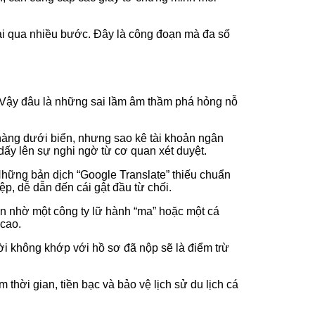
ải qua nhiều bước. Đây là công đoạn mà đa số
”. Vậy đâu là những sai lầm âm thầm phá hỏng nỗ
hà hàng dưới biển, nhưng sao kê tài khoản ngân
dấy lên sự nghi ngờ từ cơ quan xét duyệt.
hững bản dịch “Google Translate” thiếu chuẩn
p, dễ dẫn đến cái gật đầu từ chối.
ạn nhờ một công ty lữ hành “ma” hoặc một cá
 cao.
 lời không khớp với hồ sơ đã nộp sẽ là điểm trừ
 thời gian, tiền bạc và bảo vệ lịch sử du lịch cá