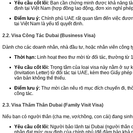
Yêu cầu cốt lõi:
Bạn cần chứng minh được khả năng tài ch
định tại Việt Nam (hợp đồng lao động, đơn xin nghỉ phép)
Điểm lưu ý:
Chính phủ UAE rất quan tâm đến việc đương 
tại Việt Nam là yếu tố quyết định.
2.2. Visa Công Tác Dubai (Business Visa)
Dành cho các doanh nhân, nhà đầu tư, hoặc nhân viên công ty 
Thời hạn:
Linh hoạt theo thư mời từ đối tác, thường từ 
Yêu cầu cốt lõi:
Trọng tâm của loại visa này nằm ở sự k
(Invitation Letter) từ đối tác tại UAE, kèm theo Giấy phé
văn bản không thể thiếu.
Điểm lưu ý:
Thư mời cần nêu rõ mục đích chuyến đi, thời g
công tác.
2.3. Visa Thăm Thân Dubai (Family Visit Visa)
Nếu bạn có người thân (cha mẹ, vợ/chồng, con cái) đang sinh s
Yêu cầu cốt lõi:
Người bảo lãnh tại Dubai (người thân c
nhập đạt mức quy định của chính phủ (để đảm bảo khả 