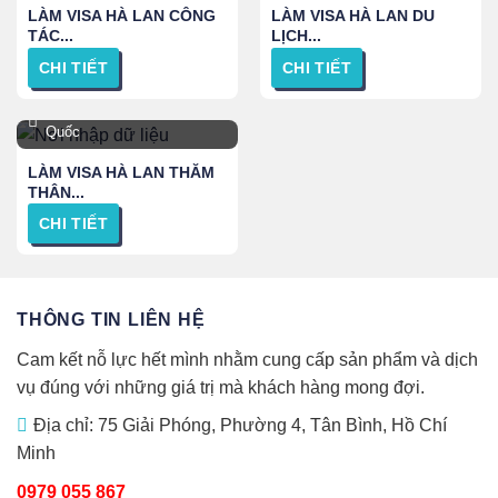
LÀM VISA HÀ LAN CÔNG
LÀM VISA HÀ LAN DU
TÁC...
LỊCH...
CHI TIẾT
CHI TIẾT
TPHCM, Hà Nội và Toàn
Quốc
LÀM VISA HÀ LAN THĂM
THÂN...
CHI TIẾT
THÔNG TIN LIÊN HỆ
Cam kết nỗ lực hết mình nhằm cung cấp sản phẩm và dịch
vụ đúng với những giá trị mà khách hàng mong đợi.
Địa chỉ: 75 Giải Phóng, Phường 4, Tân Bình, Hồ Chí
Minh
0979 055 867