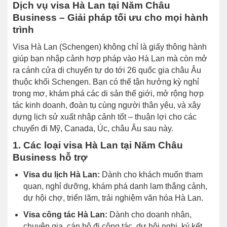
Dịch vụ visa Hà Lan tại Năm Châu
Business – Giải pháp tối ưu cho mọi hành
trình
Visa Hà Lan (Schengen) không chỉ là giấy thông hành
giúp bạn nhập cảnh hợp pháp vào Hà Lan mà còn mở
ra cánh cửa di chuyển tự do tới 26 quốc gia châu Âu
thuộc khối Schengen. Bạn có thể tận hưởng kỳ nghỉ
trong mơ, khám phá các di sản thế giới, mở rộng hợp
tác kinh doanh, đoàn tụ cùng người thân yêu, và xây
dựng lịch sử xuất nhập cảnh tốt – thuận lợi cho các
chuyến đi Mỹ, Canada, Úc, châu Âu sau này.
1. Các loại visa Hà Lan tại Năm Châu
Business hỗ trợ
Visa du lịch Hà Lan:
Dành cho khách muốn tham
quan, nghỉ dưỡng, khám phá danh lam thắng cảnh,
dự hội chợ, triển lãm, trải nghiệm văn hóa Hà Lan.
Visa công tác Hà Lan:
Dành cho doanh nhân,
chuyên gia, cán bộ đi công tác, dự hội nghị, ký kết