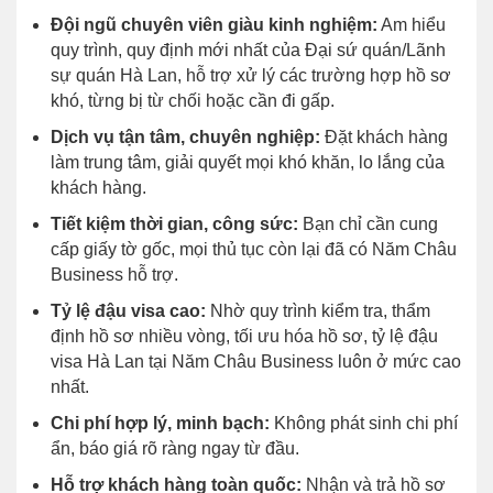
Đội ngũ chuyên viên giàu kinh nghiệm:
Am hiểu
quy trình, quy định mới nhất của Đại sứ quán/Lãnh
sự quán Hà Lan, hỗ trợ xử lý các trường hợp hồ sơ
khó, từng bị từ chối hoặc cần đi gấp.
Dịch vụ tận tâm, chuyên nghiệp:
Đặt khách hàng
làm trung tâm, giải quyết mọi khó khăn, lo lắng của
khách hàng.
Tiết kiệm thời gian, công sức:
Bạn chỉ cần cung
cấp giấy tờ gốc, mọi thủ tục còn lại đã có Năm Châu
Business hỗ trợ.
Tỷ lệ đậu visa cao:
Nhờ quy trình kiểm tra, thẩm
định hồ sơ nhiều vòng, tối ưu hóa hồ sơ, tỷ lệ đậu
visa Hà Lan tại Năm Châu Business luôn ở mức cao
nhất.
Chi phí hợp lý, minh bạch:
Không phát sinh chi phí
ẩn, báo giá rõ ràng ngay từ đầu.
Hỗ trợ khách hàng toàn quốc:
Nhận và trả hồ sơ