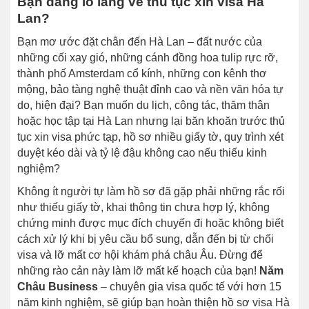
Bạn đang lo lắng về thủ tục xin visa Hà
Lan?
Bạn mơ ước đặt chân đến Hà Lan – đất nước của
những cối xay gió, những cánh đồng hoa tulip rực rỡ,
thành phố Amsterdam cổ kính, những con kênh thơ
mộng, bảo tàng nghệ thuật đỉnh cao và nền văn hóa tự
do, hiện đại? Bạn muốn du lịch, công tác, thăm thân
hoặc học tập tại Hà Lan nhưng lại băn khoăn trước thủ
tục xin visa phức tạp, hồ sơ nhiều giấy tờ, quy trình xét
duyệt kéo dài và tỷ lệ đậu không cao nếu thiếu kinh
nghiệm?
Không ít người tự làm hồ sơ đã gặp phải những rắc rối
như thiếu giấy tờ, khai thông tin chưa hợp lý, không
chứng minh được mục đích chuyến đi hoặc không biết
cách xử lý khi bị yêu cầu bổ sung, dẫn đến bị từ chối
visa và lỡ mất cơ hội khám phá châu Âu. Đừng để
những rào cản này làm lỡ mất kế hoạch của bạn!
Năm
Châu Business
– chuyên gia visa quốc tế với hơn 15
năm kinh nghiệm, sẽ giúp bạn hoàn thiện hồ sơ visa Hà