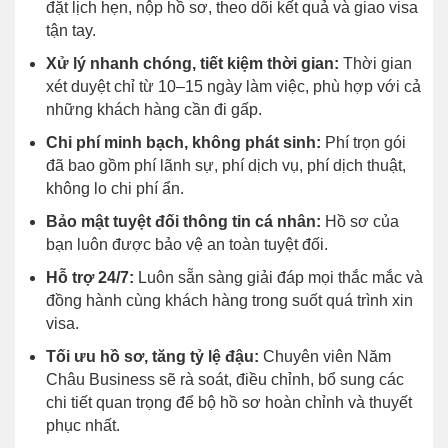
đặt lịch hẹn, nộp hồ sơ, theo dõi kết quả và giao visa
tận tay.
Xử lý nhanh chóng, tiết kiệm thời gian:
Thời gian
xét duyệt chỉ từ 10–15 ngày làm việc, phù hợp với cả
những khách hàng cần đi gấp.
Chi phí minh bạch, không phát sinh:
Phí trọn gói
đã bao gồm phí lãnh sự, phí dịch vụ, phí dịch thuật,
không lo chi phí ẩn.
Bảo mật tuyệt đối thông tin cá nhân:
Hồ sơ của
bạn luôn được bảo vệ an toàn tuyệt đối.
Hỗ trợ 24/7:
Luôn sẵn sàng giải đáp mọi thắc mắc và
đồng hành cùng khách hàng trong suốt quá trình xin
visa.
Tối ưu hồ sơ, tăng tỷ lệ đậu:
Chuyên viên Năm
Châu Business sẽ rà soát, điều chỉnh, bổ sung các
chi tiết quan trọng để bộ hồ sơ hoàn chỉnh và thuyết
phục nhất.