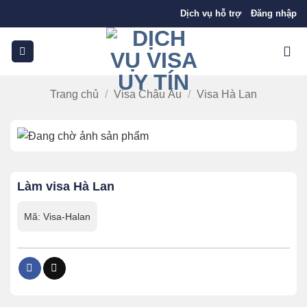
Bỏ
Dịch vụ hỗ trợ
Đăng nhập
qua
nội
dung
Trang chủ
/
Visa Châu Âu
/
Visa Hà Lan
Làm visa Hà Lan
Mã:
Visa-Halan