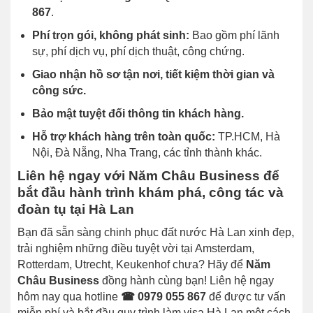
867
.
Phí trọn gói, không phát sinh:
Bao gồm phí lãnh
sự, phí dịch vụ, phí dịch thuật, công chứng.
Giao nhận hồ sơ tận nơi, tiết kiệm thời gian và
công sức.
Bảo mật tuyệt đối thông tin khách hàng.
Hỗ trợ khách hàng trên toàn quốc:
TP.HCM, Hà
Nội, Đà Nẵng, Nha Trang, các tỉnh thành khác.
Liên hệ ngay với Năm Châu Business để
bắt đầu hành trình khám phá, công tác và
đoàn tụ tại Hà Lan
Bạn đã sẵn sàng chinh phục đất nước Hà Lan xinh đẹp,
trải nghiệm những điều tuyệt vời tại Amsterdam,
Rotterdam, Utrecht, Keukenhof chưa? Hãy để
Năm
Châu Business
đồng hành cùng bạn! Liên hệ ngay
hôm nay qua hotline
☎ 0979 055 867
để được tư vấn
miễn phí và bắt đầu quy trình làm visa Hà Lan một cách