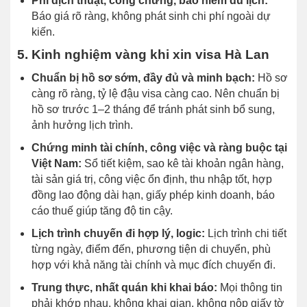
Phí dịch thuật, công chứng, bảo hiểm du lịch:
Báo giá rõ ràng, không phát sinh chi phí ngoài dự
kiến.
5. Kinh nghiệm vàng khi xin visa Hà Lan
Chuẩn bị hồ sơ sớm, đầy đủ và minh bạch:
Hồ sơ
càng rõ ràng, tỷ lệ đậu visa càng cao. Nên chuẩn bị
hồ sơ trước 1–2 tháng để tránh phát sinh bổ sung,
ảnh hưởng lịch trình.
Chứng minh tài chính, công việc và ràng buộc tại
Việt Nam:
Sổ tiết kiệm, sao kê tài khoản ngân hàng,
tài sản giá trị, công việc ổn định, thu nhập tốt, hợp
đồng lao động dài hạn, giấy phép kinh doanh, báo
cáo thuế giúp tăng độ tin cậy.
Lịch trình chuyến đi hợp lý, logic:
Lịch trình chi tiết
từng ngày, điểm đến, phương tiện di chuyển, phù
hợp với khả năng tài chính và mục đích chuyến đi.
Trung thực, nhất quán khi khai báo:
Mọi thông tin
phải khớp nhau, không khai gian, không nộp giấy tờ