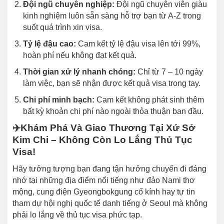
Đội ngũ chuyên nghiệp:
Đội ngũ chuyên viên giàu
kinh nghiệm luôn sẵn sàng hỗ trợ bạn từ A-Z trong
suốt quá trình xin visa.
Tỷ lệ đậu cao:
Cam kết tỷ lệ đậu visa lên tới 99%,
hoàn phí nếu không đạt kết quả.
Thời gian xử lý nhanh chóng:
Chỉ từ 7 – 10 ngày
làm việc, bạn sẽ nhận được kết quả visa trong tay.
Chi phí minh bạch:
Cam kết không phát sinh thêm
bất kỳ khoản chi phí nào ngoài thỏa thuận ban đầu.
✈️
Khám Phá Và Giao Thương Tại Xứ Sở
Kim Chi – Không Còn Lo Lắng Thủ Tục
Visa!
Hãy tưởng tượng bạn đang tận hưởng chuyến đi đáng
nhớ tại những địa điểm nổi tiếng như đảo Nami thơ
mộng, cung điện Gyeongbokgung cổ kính hay tự tin
tham dự hội nghị quốc tế danh tiếng ở Seoul mà không
phải lo lắng về thủ tục visa phức tạp.