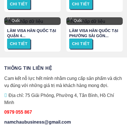
CHI TIẾT
CHI TIẾT
TPHCM, Hà Nội và Toàn
TPHCM, Hà Nội và Toàn
Quốc
Quốc
LÀM VISA HÀN QUỐC TẠI
LÀM VISA HÀN QUỐC TẠI
QUẬN 4...
PHƯỜNG SÀI GÒN...
CHI TIẾT
CHI TIẾT
THÔNG TIN LIÊN HỆ
Cam kết nỗ lực hết mình nhằm cung cấp sản phẩm và dịch
vụ đúng với những giá trị mà khách hàng mong đợi.
Địa chỉ: 75 Giải Phóng, Phường 4, Tân Bình, Hồ Chí
Minh
0979 055 867
namchaubusiness@gmail.com