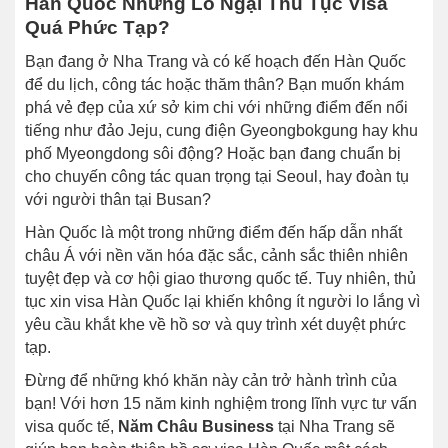
Hàn Quốc Nhưng Lo Ngại Thủ Tục Visa
Quá Phức Tạp?
Bạn đang ở Nha Trang và có kế hoạch đến Hàn Quốc
để du lịch, công tác hoặc thăm thân? Bạn muốn khám
phá vẻ đẹp của xứ sở kim chi với những điểm đến nổi
tiếng như đảo Jeju, cung điện Gyeongbokgung hay khu
phố Myeongdong sôi động? Hoặc bạn đang chuẩn bị
cho chuyến công tác quan trọng tại Seoul, hay đoàn tụ
với người thân tại Busan?
Hàn Quốc là một trong những điểm đến hấp dẫn nhất
châu Á với nền văn hóa đặc sắc, cảnh sắc thiên nhiên
tuyệt đẹp và cơ hội giao thương quốc tế. Tuy nhiên, thủ
tục xin visa Hàn Quốc lại khiến không ít người lo lắng vì
yêu cầu khắt khe về hồ sơ và quy trình xét duyệt phức
tạp.
Đừng để những khó khăn này cản trở hành trình của
bạn! Với hơn 15 năm kinh nghiệm trong lĩnh vực tư vấn
visa quốc tế,
Năm Châu Business
tại Nha Trang sẽ