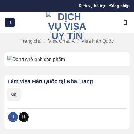
Bỏ
Dịch vụ hỗ trợ
Đăng nhập
qua
nội
dung
Trang chủ
/
Visa Châu Á
/
Visa Hàn Quốc
Làm visa Hàn Quốc tại Nha Trang
Mã: