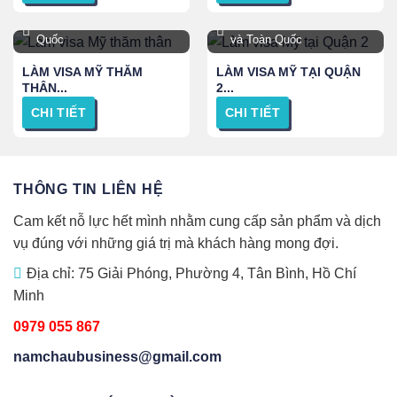
TPHCM, Hà Nội và Toàn
TPHCM, Hà Nội, Đà Nẵng
Quốc
và Toàn Quốc
LÀM VISA MỸ THĂM
LÀM VISA MỸ TẠI QUẬN
THÂN...
2...
CHI TIẾT
CHI TIẾT
THÔNG TIN LIÊN HỆ
Cam kết nỗ lực hết mình nhằm cung cấp sản phẩm và dịch
vụ đúng với những giá trị mà khách hàng mong đợi.
Địa chỉ: 75 Giải Phóng, Phường 4, Tân Bình, Hồ Chí
Minh
0979 055 867
namchaubusiness@gmail.com