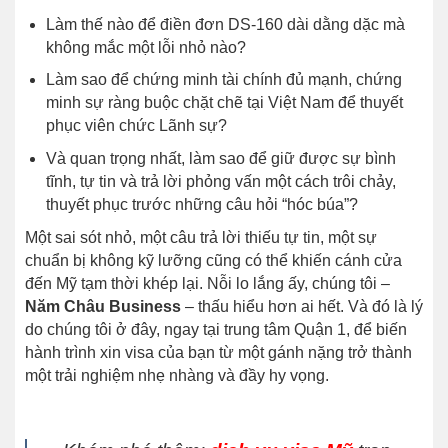
Làm thế nào để điền đơn DS-160 dài dằng dặc mà
không mắc một lỗi nhỏ nào?
Làm sao để chứng minh tài chính đủ mạnh, chứng
minh sự ràng buộc chặt chẽ tại Việt Nam để thuyết
phục viên chức Lãnh sự?
Và quan trọng nhất, làm sao để giữ được sự bình
tĩnh, tự tin và trả lời phỏng vấn một cách trôi chảy,
thuyết phục trước những câu hỏi “hóc búa”?
Một sai sót nhỏ, một câu trả lời thiếu tự tin, một sự
chuẩn bị không kỹ lưỡng cũng có thể khiến cánh cửa
đến Mỹ tạm thời khép lại. Nỗi lo lắng ấy, chúng tôi –
Năm Châu Business
– thấu hiểu hơn ai hết. Và đó là lý
do chúng tôi ở đây, ngay tại trung tâm Quận 1, để biến
hành trình xin visa của bạn từ một gánh nặng trở thành
một trải nghiệm nhẹ nhàng và đầy hy vọng.