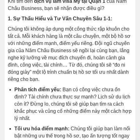
Khi tìm đến
dịch vụ làm visa Mỹ tại Quận 1
của Năm
Châu Business, bạn sẽ nhận được điều gì?
1. Sự Thấu Hiểu và Tư Vấn Chuyên Sâu 1-1:
Chúng tôi không áp dụng một công thức rập khuôn cho
tất cả. Mỗi khách hàng là một câu chuyện, một bộ hồ sơ
với những điểm mạnh, điểm yếu riêng. Đội ngũ chuyên
gia của Năm Châu Business sẽ ngồi lại cùng bạn, lắng
nghe kỹ lưỡng về mục đích chuyến đi, hoàn cảnh gia
đình, công việc, tài chính… Từ đó, chúng tôi sẽ “đo ni
đóng giày” một lộ trình chuẩn bị hồ sơ tối ưu nhất dành
riêng cho bạn.
Phân tích điểm yếu:
Bạn có công việc chưa ổn
định? Tài chính chưa thực sự mạnh? Lịch sử du lịch
còn ít? Đừng lo, chúng tôi sẽ giúp bạn tìm ra cách
khắc phục và củng cố những điểm này một cách hợp
lý nhất.
Tối ưu hóa điểm mạnh:
Chúng tôi giúp bạn làm nổi
bật những ưu thế trong hồ sơ, tạo ấn tượng tốt ngay