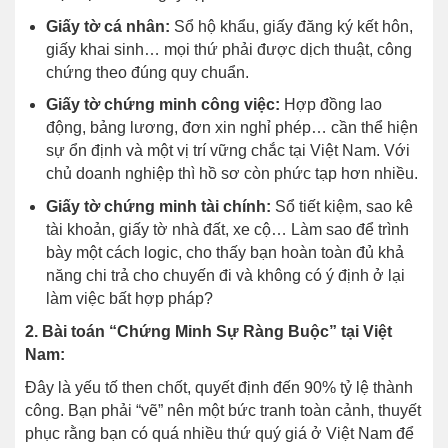
Giấy tờ cá nhân:
Sổ hộ khẩu, giấy đăng ký kết hôn,
giấy khai sinh… mọi thứ phải được dịch thuật, công
chứng theo đúng quy chuẩn.
Giấy tờ chứng minh công việc:
Hợp đồng lao
động, bảng lương, đơn xin nghỉ phép… cần thể hiện
sự ổn định và một vị trí vững chắc tại Việt Nam. Với
chủ doanh nghiệp thì hồ sơ còn phức tạp hơn nhiều.
Giấy tờ chứng minh tài chính:
Sổ tiết kiệm, sao kê
tài khoản, giấy tờ nhà đất, xe cộ… Làm sao để trình
bày một cách logic, cho thấy bạn hoàn toàn đủ khả
năng chi trả cho chuyến đi và không có ý định ở lại
làm việc bất hợp pháp?
2. Bài toán “Chứng Minh Sự Ràng Buộc” tại Việt
Nam:
Đây là yếu tố then chốt, quyết định đến 90% tỷ lệ thành
công. Bạn phải “vẽ” nên một bức tranh toàn cảnh, thuyết
phục rằng bạn có quá nhiều thứ quý giá ở Việt Nam để