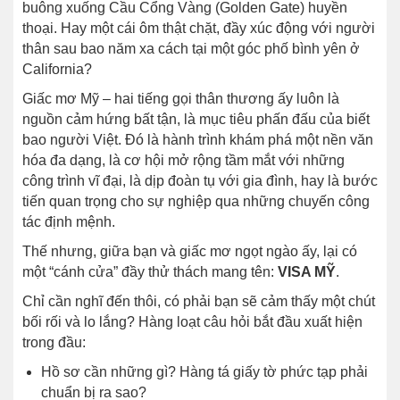
buông xuống Cầu Cổng Vàng (Golden Gate) huyền
thoại. Hay một cái ôm thật chặt, đầy xúc động với người
thân sau bao năm xa cách tại một góc phố bình yên ở
California?
Giấc mơ Mỹ – hai tiếng gọi thân thương ấy luôn là
nguồn cảm hứng bất tận, là mục tiêu phấn đấu của biết
bao người Việt. Đó là hành trình khám phá một nền văn
hóa đa dạng, là cơ hội mở rộng tầm mắt với những
công trình vĩ đại, là dịp đoàn tụ với gia đình, hay là bước
tiến quan trọng cho sự nghiệp qua những chuyến công
tác định mệnh.
Thế nhưng, giữa bạn và giấc mơ ngọt ngào ấy, lại có
một “cánh cửa” đầy thử thách mang tên:
VISA MỸ
.
Chỉ cần nghĩ đến thôi, có phải bạn sẽ cảm thấy một chút
bối rối và lo lắng? Hàng loạt câu hỏi bắt đầu xuất hiện
trong đầu:
Hồ sơ cần những gì? Hàng tá giấy tờ phức tạp phải
chuẩn bị ra sao?