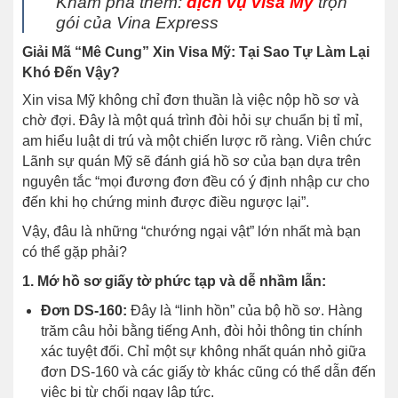
Khám phá thêm:
dịch vụ visa Mỹ
trọn
gói của Vina Express
Giải Mã “Mê Cung” Xin Visa Mỹ: Tại Sao Tự Làm Lại
Khó Đến Vậy?
Xin visa Mỹ không chỉ đơn thuần là việc nộp hồ sơ và
chờ đợi. Đây là một quá trình đòi hỏi sự chuẩn bị tỉ mỉ,
am hiểu luật di trú và một chiến lược rõ ràng. Viên chức
Lãnh sự quán Mỹ sẽ đánh giá hồ sơ của bạn dựa trên
nguyên tắc “mọi đương đơn đều có ý định nhập cư cho
đến khi họ chứng minh được điều ngược lại”.
Vậy, đâu là những “chướng ngại vật” lớn nhất mà bạn
có thể gặp phải?
1. Mớ hồ sơ giấy tờ phức tạp và dễ nhầm lẫn:
Đơn DS-160:
Đây là “linh hồn” của bộ hồ sơ. Hàng
trăm câu hỏi bằng tiếng Anh, đòi hỏi thông tin chính
xác tuyệt đối. Chỉ một sự không nhất quán nhỏ giữa
đơn DS-160 và các giấy tờ khác cũng có thể dẫn đến
việc bị từ chối ngay lập tức.