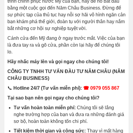
trình chinh phục nước Mỹ của bạn, hãy để nó bắt đầu
bằng một cuộc gọi đến Năm Châu Business. Đừng để
sự phức tạp của thủ tục hay nỗi sợ hãi vô hình ngăn cản
bạn khám phá thế giới, đoàn tụ với người thân hay nắm
bắt những cơ hội sự nghiệp tuyệt vời.
Cánh cửa đến Mỹ đang ở ngay trước mắt. Việc của bạn
là đưa tay ra và gõ cửa, phần còn lại hãy để chúng tôi
lo.
Hãy nhấc máy lên và gọi ngay cho chúng tôi!
CÔNG TY TNHH TƯ VẤN ĐẦU TƯ NĂM CHÂU (NĂM
CHÂU BUSINESS)
📞
Hotline 24/7 (Tư vấn miễn phí):
☎
0979 055 867
Tại sao bạn nên gọi ngay cho chúng tôi?
Tư vấn hoàn toàn miễn phí:
Chúng tôi sẽ lắng
nghe trường hợp của bạn và đưa ra những đánh giá
sơ bộ, hoàn toàn không tốn chi phí.
Tiết kiệm thời gian và công sức:
Thay vì mất hàng