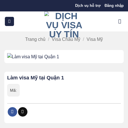
Bỏ
Dịch vụ hỗ trợ
Đăng nhập
qua
nội
dung
Trang chủ
/
Visa Châu Mỹ
/
Visa Mỹ
Làm visa Mỹ tại Quận 1
Mã: