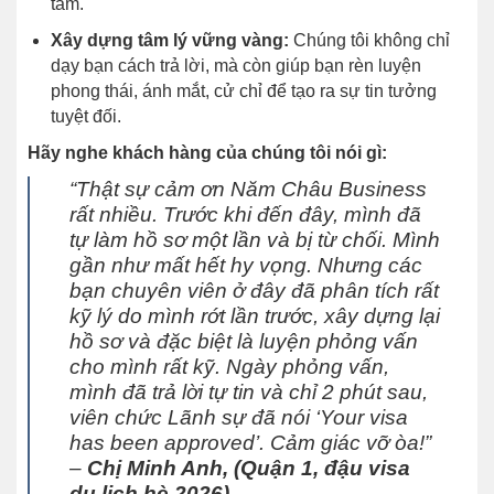
tâm.
Xây dựng tâm lý vững vàng:
Chúng tôi không chỉ
dạy bạn cách trả lời, mà còn giúp bạn rèn luyện
phong thái, ánh mắt, cử chỉ để tạo ra sự tin tưởng
tuyệt đối.
Hãy nghe khách hàng của chúng tôi nói gì:
“Thật sự cảm ơn Năm Châu Business
rất nhiều. Trước khi đến đây, mình đã
tự làm hồ sơ một lần và bị từ chối. Mình
gần như mất hết hy vọng. Nhưng các
bạn chuyên viên ở đây đã phân tích rất
kỹ lý do mình rớt lần trước, xây dựng lại
hồ sơ và đặc biệt là luyện phỏng vấn
cho mình rất kỹ. Ngày phỏng vấn,
mình đã trả lời tự tin và chỉ 2 phút sau,
viên chức Lãnh sự đã nói ‘Your visa
has been approved’. Cảm giác vỡ òa!”
–
Chị Minh Anh, (Quận 1, đậu visa
du lịch hè 2026).