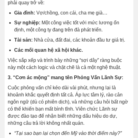
phải quay trở về:
Gia đình:
Vợ/chồng, con cái, cha mẹ già…
Sự nghiệp:
Một công việc tốt với mức lương ổn
định, một công ty đang trên đà phát triển.
Tài sản:
Nhà cửa, đất đai, các khoản đầu tư giá trị.
Các mối quan hệ xã hội khác.
Việc sắp xếp và trình bày những “sợi dây” ràng buộc
này một cách logic và chặt chẽ là cả một nghệ thuật.
3. “Cơn ác mộng” mang tên Phỏng Vấn Lãnh Sự:
Cuộc phỏng vấn chỉ kéo dài vài phút, nhưng lại là
khoảnh khắc quyết định tất cả. Áp lực tâm lý, rào cản
ngôn ngữ (dù có phiên dịch), và những câu hỏi bất ngờ
có thể khiến bạn mất bình tĩnh. Viên chức Lãnh sự
được đào tạo để nhận biết những dấu hiệu do dự,
những câu trả lời không nhất quán.
“Tại sao bạn lại chọn đến Mỹ vào thời điểm này?”