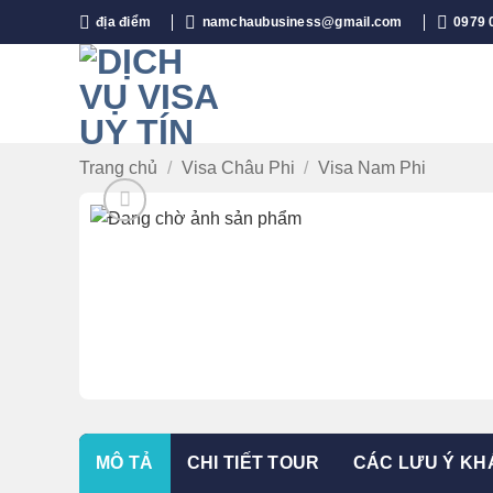
Bỏ
địa điểm
namchaubusiness@gmail.com
0979 
qua
nội
dung
Trang chủ
/
Visa Châu Phi
/
Visa Nam Phi
MÔ TẢ
CHI TIẾT TOUR
CÁC LƯU Ý KH