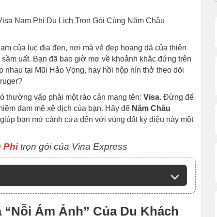
Visa Nam Phi Du Lịch Trọn Gói Cùng Năm Châu
am của lục địa đen, nơi mà vẻ đẹp hoang dã của thiên
ị sầm uất. Bạn đã bao giờ mơ về khoảnh khắc đứng trên
 nhau tại Mũi Hảo Vọng, hay hồi hộp nín thở theo dõi
ruger?
ó thường vấp phải một rào cản mang tên:
Visa
. Đừng để
 niềm đam mê xê dịch của bạn. Hãy để
Năm Châu
giúp bạn mở cánh cửa đến với vùng đất kỳ diệu này một
 Phi
trọn gói của Vina Express
 Là “Nỗi Ám Ảnh” Của Du Khách