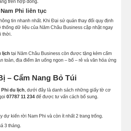
ràng trên hợp đồng.
 Nam Phi liên tục
thông tin nhanh nhất. Khi Đại sứ quán thay đổi quy định
hệ thống dữ liệu của Năm Châu Business cập nhật ngay
 thời.
 lịch
tại Năm Châu Business còn được tặng kèm cẩm
an toàn, địa điểm ăn uống ngon – bổ – rẻ và văn hóa ứng
 Bị – Cẩm Nang Bỏ Túi
Phi du lịch
, dưới đây là danh sách những giấy tờ cơ
 gọi
07787 11 234
để được tư vấn cách bổ sung.
y dự kiến rời Nam Phi và còn ít nhất 2 trang trống.
á 3 tháng.