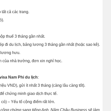
tất cả các trang.
ó).
ộp thuế 3 tháng gần nhất.
p đi du lịch, bảng lương 3 tháng gần nhất (hoặc sao kê).
h lương hưu.
n của nhà trường, đơn xin nghỉ học.
visa Nam Phi du lịch
:
ệu VND), gửi ít nhất 3 tháng (càng lâu càng tốt).
để chứng minh giao dịch thực tế.
 có) – Yếu tố cộng điểm rất lớn.
uật công chứng sang tiếng Anh. Năm Châu Business sẽ làm