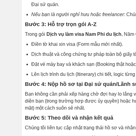
Đại sứ quán.
Nếu bạn là người nghỉ hưu hoặc freelancer:
Chúng
Bước 3: Hỗ trợ trọn gói A-Z
Trong gói
Dịch vụ làm visa Nam Phi du lịch
, Năm 
Điền tờ khai xin visa (Form mẫu mới nhất).
Dịch thuật và công chứng tư pháp toàn bộ giấy t
Đặt vé máy bay và khách sạn (Booking thật hoặc 
Lên lịch trình du lịch (Itinerary) chi tiết, logic từn
Bước 4: Nộp hồ sơ tại Đại sứ quán/Lãnh 
Bạn không cần phải xếp hàng chờ đợi hay lo lắng v
diện bạn (trong trường hợp được ủy quyền) hoặc h
mặt) một cách suôn sẻ nhất.
Bước 5: Theo dõi và nhận kết quả
Chúng tôi liên tục cập nhật trạng thái hồ sơ và nhận