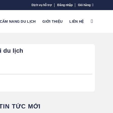
Dịch vụ hỗ trợ
Đăng nhập
Giỏ hàng
CẨM NANG DU LỊCH
GIỚI THIỆU
LIÊN HỆ
 du lịch
TIN TỨC MỚI