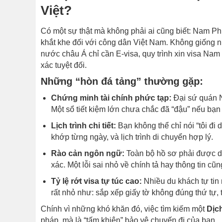
Việt?
Có một sự thật mà không phải ai cũng biết: Nam Phi
khắt khe đối với công dân Việt Nam. Không giống 
nước châu Á chỉ cần E-visa, quy trình xin visa Nam 
xác tuyệt đối.
Những “hòn đá tảng” thường gặp:
Chứng minh tài chính phức tạp:
Đại sứ quán N
Một sổ tiết kiệm lớn chưa chắc đã “đậu” nếu bạ
Lịch trình chi tiết:
Bạn không thể chỉ nói “tôi đi
khớp từng ngày, và lịch trình di chuyển hợp lý.
Rào cản ngôn ngữ:
Toàn bộ hồ sơ phải được dị
xác. Một lỗi sai nhỏ về chính tả hay thông tin cũn
Tỷ lệ rớt visa tự túc cao:
Nhiều du khách tự tin 
rất nhỏ như: sắp xếp giấy tờ không đúng thứ tự, t
Chính vì những khó khăn đó, việc tìm kiếm một
Dịch
pháp, mà là “tấm khiên” bảo vệ chuyến đi của bạn.