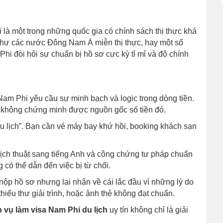
 là một trong những quốc gia có chính sách thị thực khá
như các nước Đông Nam Á miễn thị thực, hay một số
Phi đòi hỏi sự chuẩn bị hồ sơ cực kỳ tỉ mỉ và độ chính
am Phi yêu cầu sự minh bạch và logic trong dòng tiền.
n không chứng minh được nguồn gốc số tiền đó.
 du lịch”. Bạn cần vé máy bay khứ hồi, booking khách sạn
ch thuật sang tiếng Anh và công chứng tư pháp chuẩn
g có thể dẫn đến việc bị từ chối.
nộp hồ sơ nhưng lại nhận về cái lắc đầu vì những lý do
hiếu thư giải trình, hoặc ảnh thẻ không đạt chuẩn.
 vụ làm visa Nam Phi du lịch
uy tín không chỉ là giải