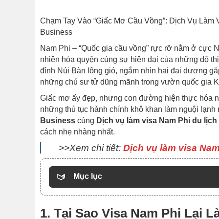
Chạm Tay Vào “Giấc Mơ Cầu Vồng”: Dịch Vụ Làm 
Business
Nam Phi – “Quốc gia cầu vồng” rực rỡ nằm ở cực N
nhiên hòa quyện cùng sự hiện đại của những đô th
đỉnh Núi Bàn lộng gió, ngắm nhìn hai đại dương gặp
những chú sư tử dũng mãnh trong vườn quốc gia K
Giấc mơ ấy đẹp, nhưng con đường hiện thực hóa n
những thủ tục hành chính khô khan làm nguội lạnh
Business
cùng
Dịch vụ làm visa Nam Phi du lịch
cách nhẹ nhàng nhất.
>>Xem chi tiết:
Dịch vụ làm visa Nam
Mục lục
1. Tại Sao Visa Nam Phi Lại