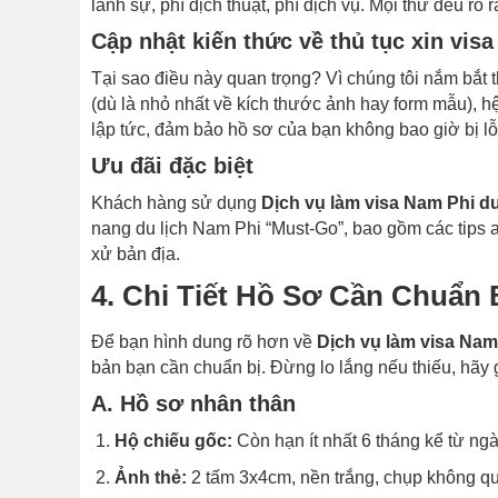
lãnh sự, phí dịch thuật, phí dịch vụ. Mọi thứ đều rõ 
Cập nhật kiến thức về thủ tục xin visa
Tại sao điều này quan trọng? Vì chúng tôi nắm bắt 
(dù là nhỏ nhất về kích thước ảnh hay form mẫu), 
lập tức, đảm bảo hồ sơ của bạn không bao giờ bị lỗi
Ưu đãi đặc biệt
Khách hàng sử dụng
Dịch vụ làm visa Nam Phi du
nang du lịch Nam Phi “Must-Go”, bao gồm các tips 
xử bản địa.
4. Chi Tiết Hồ Sơ Cần Chuẩn
Để bạn hình dung rõ hơn về
Dịch vụ làm visa Nam 
bản bạn cần chuẩn bị. Đừng lo lắng nếu thiếu, hãy
A. Hồ sơ nhân thân
Hộ chiếu gốc:
Còn hạn ít nhất 6 tháng kể từ ngà
Ảnh thẻ:
2 tấm 3x4cm, nền trắng, chụp không qu