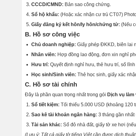
CCCD/CMND:
Bản sao công chứng.
Sổ hộ khẩu:
(Hoặc xác nhận cư trú CT07) Photo 
Giấy đăng ký kết hôn/ly hôn/chứng tử:
(Nếu c
B. Hồ sơ công việc
Chủ doanh nghiệp:
Giấy phép ĐKKD, biên lai n
Nhân viên:
Hợp đồng lao động, đơn xin nghỉ phé
Hưu trí:
Quyết định nghỉ hưu, thẻ hưu trí, sổ lĩn
Học sinh/Sinh viên:
Thẻ học sinh, giấy xác nhậ
C. Hồ sơ tài chính
Đây là phần quan trọng nhất trong gói
Dịch vụ làm 
Sổ tiết kiệm:
Tối thiểu 5.000 USD (khoảng 120 tri
Sao kê tài khoản ngân hàng:
3 tháng gần nhất 
Tài sản khác:
Sổ đỏ nhà đất, giấy tờ xe hơi (nếu
(Lưu ý: Tất cả giấy tờ tiếng Việt cần được dịch th