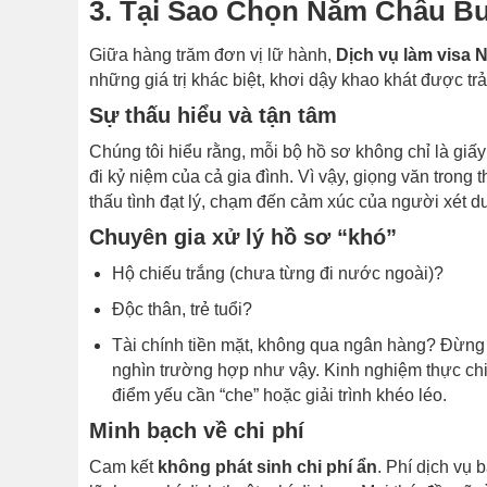
3. Tại Sao Chọn Năm Châu Bu
Giữa hàng trăm đơn vị lữ hành,
Dịch vụ làm visa N
những giá trị khác biệt, khơi dậy khao khát được tr
Sự thấu hiểu và tận tâm
Chúng tôi hiểu rằng, mỗi bộ hồ sơ không chỉ là giấy
đi kỷ niệm của cả gia đình. Vì vậy, giọng văn trong t
thấu tình đạt lý, chạm đến cảm xúc của người xét du
Chuyên gia xử lý hồ sơ “khó”
Hộ chiếu trắng (chưa từng đi nước ngoài)?
Độc thân, trẻ tuổi?
Tài chính tiền mặt, không qua ngân hàng? Đừng
nghìn trường hợp như vậy. Kinh nghiệm thực chi
điểm yếu cần “che” hoặc giải trình khéo léo.
Minh bạch về chi phí
Cam kết
không phát sinh chi phí ẩn
. Phí dịch vụ