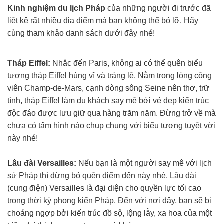
Kinh nghiệm du lịch Pháp
của những người đi trước đã
liệt kê rất nhiều địa điểm mà bạn không thể bỏ lỡ. Hãy
cùng tham khảo danh sách dưới đây nhé!
Tháp Eiffel:
Nhắc đến Paris, không ai có thể quên biểu
tượng tháp Eiffel hùng vĩ và tráng lệ. Nằm trong lòng công
viên Champ-de-Mars, cạnh dòng sông Seine nên thơ, trữ
tình, tháp Eiffel làm du khách say mê bởi vẻ đẹp kiến trúc
độc đáo được lưu giữ qua hàng trăm năm. Đừng trở về mà
chưa có tấm hình nào chụp chung với biểu tượng tuyệt vời
này nhé!
Lâu đài Versailles:
Nếu bạn là một người say mê với lịch
sử Pháp thì đừng bỏ quên điểm đến này nhé. Lâu đài
(cung điện) Versailles là đại diện cho quyền lực tối cao
trong thời kỳ phong kiến Pháp. Đến với nơi đây, bạn sẽ bị
choáng ngợp bởi kiến trúc đồ sộ, lộng lẫy, xa hoa của một