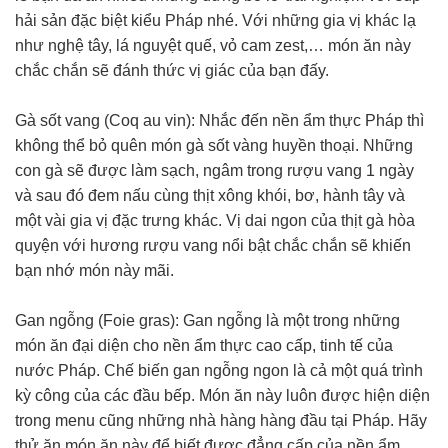
hải sản đặc biệt kiểu Pháp nhé. Với những gia vị khác lạ
như nghệ tây, lá nguyệt quế, vỏ cam zest,… món ăn này
chắc chắn sẽ đánh thức vị giác của bạn đấy.
Gà sốt vang (Coq au vin): Nhắc đến nền ẩm thực Pháp thì
không thể bỏ quên món gà sốt vàng huyền thoại. Những
con gà sẽ được làm sạch, ngâm trong rượu vang 1 ngày
và sau đó đem nấu cùng thịt xông khói, bơ, hành tây và
một vài gia vị đặc trưng khác. Vị dai ngon của thịt gà hòa
quyện với hương rượu vang nổi bật chắc chắn sẽ khiến
bạn nhớ món này mãi.
Gan ngỗng (Foie gras): Gan ngỗng là một trong những
món ăn đại diện cho nền ẩm thực cao cấp, tinh tế của
nước Pháp. Chế biến gan ngỗng ngon là cả một quá trình
kỳ công của các đầu bếp. Món ăn này luôn được hiện diện
trong menu cũng những nhà hàng hàng đầu tại Pháp. Hãy
thử ăn món ăn này để biết được đẳng cấp của nền ẩm