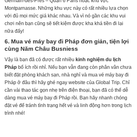
Germain-des-Prés – Quận 6 Paris hoặc khu vực
Montparnasse. Những khu vực này có rất nhiều lựa chọn
với đủ mọi mức giá khác nhau. Và vì nó gần các khu vui
chơi nên bạn cũng sẽ tiết kiệm được kha khá tiền đi lại
nữa đấy!
6. Mua vé máy bay đi Pháp đơn giản, tiện lợi
cùng Năm Châu Busniess
Vậy là bạn đã có được rất nhiều
kinh nghiệm du lịch
Pháp
bổ ích rồi nhỉ. Nếu bạn vẫn đang còn phân vân chưa
biết đặt phòng khách sạn, nhà nghỉ và mua vé máy bay đi
Pháp ở đâu thì hãy ghé ngay website của Global Trip. Chỉ
cần vài thao tác gọn nhẹ trên điện thoại, bạn đã có thể dễ
dàng mua vé máy bay đi Pháp rồi. Bạn hãy nhanh chóng
đặt vé để tránh tình trạng hết vé và linh động hơn trong lịch
trình nhé!