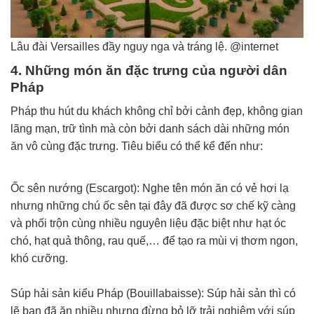
Lâu đài Versailles đầy nguy nga và tráng lệ. @internet
4. Những món ăn đặc trưng của người dân
Pháp
Pháp thu hút du khách không chỉ bởi cảnh đẹp, không gian
lãng mạn, trữ tình mà còn bởi danh sách dài những món
ăn vô cùng đặc trưng. Tiêu biểu có thể kể đến như:
Ốc sên nướng (Escargot): Nghe tên món ăn có vẻ hơi lạ
nhưng những chú ốc sên tại đây đã được sơ chế kỹ càng
và phối trộn cùng nhiều nguyên liệu đặc biệt như hạt óc
chó, hạt quả thông, rau quế,… để tạo ra mùi vị thơm ngon,
khó cưỡng.
Súp hải sản kiểu Pháp (Bouillabaisse): Súp hải sản thì có
lẽ bạn đã ăn nhiều nhưng đừng bỏ lỡ trải nghiệm với súp