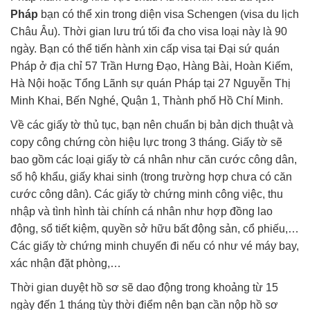
Pháp
bạn có thể xin trong diện visa Schengen (visa du lịch
Châu Âu). Thời gian lưu trú tối đa cho visa loại này là 90
ngày. Bạn có thể tiến hành xin cấp visa tại Đại sứ quán
Pháp ở địa chỉ 57 Trần Hưng Đạo, Hàng Bài, Hoàn Kiếm,
Hà Nội hoặc Tổng Lãnh sự quán Pháp tại 27 Nguyễn Thị
Minh Khai, Bến Nghé, Quận 1, Thành phố Hồ Chí Minh.
Về các giấy tờ thủ tục, bạn nên chuẩn bị bản dịch thuật và
copy công chứng còn hiệu lực trong 3 tháng. Giấy tờ sẽ
bao gồm các loại giấy tờ cá nhân như căn cước công dân,
sổ hộ khẩu, giấy khai sinh (trong trường hợp chưa có căn
cước công dân). Các giấy tờ chứng minh công việc, thu
nhập và tình hình tài chính cá nhân như hợp đồng lao
động, sổ tiết kiệm, quyền sở hữu bất động sản, cổ phiếu,…
Các giấy tờ chứng minh chuyến đi nếu có như vé máy bay,
xác nhận đặt phòng,…
Thời gian duyệt hồ sơ sẽ dao động trong khoảng từ 15
ngày đến 1 tháng tùy thời điểm nên bạn cần nộp hồ sơ