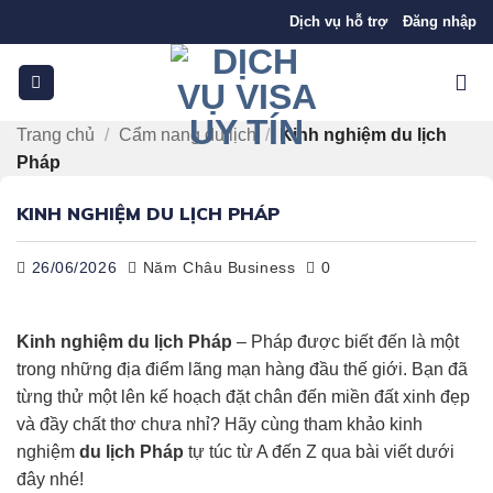
Bỏ
Dịch vụ hỗ trợ
Đăng nhập
qua
nội
dung
Trang chủ
/
Cẩm nang du lịch
/
Kinh nghiệm du lịch
Pháp
KINH NGHIỆM DU LỊCH PHÁP
26/06/2026
Năm Châu Business
0
Kinh nghiệm du lịch Pháp
– Pháp được biết đến là một
trong những địa điểm lãng mạn hàng đầu thế giới. Bạn đã
từng thử một lên kế hoạch đặt chân đến miền đất xinh đẹp
và đầy chất thơ chưa nhỉ? Hãy cùng tham khảo kinh
nghiệm
du lịch Pháp
tự túc từ A đến Z qua bài viết dưới
đây nhé!