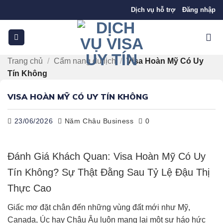
Bỏ
Dịch vụ hỗ trợ
Đăng nhập
qua
nội
dung
Trang chủ
/
Cẩm nang du lịch
/
Visa Hoàn Mỹ Có Uy
Tín Không
VISA HOÀN MỸ CÓ UY TÍN KHÔNG
23/06/2026
Năm Châu Business
0
Đánh Giá Khách Quan: Visa Hoàn Mỹ Có Uy
Tín Không? Sự Thật Đằng Sau Tỷ Lệ Đậu Thị
Thực Cao
Giấc mơ đặt chân đến những vùng đất mới như Mỹ,
Canada, Úc hay Châu Âu luôn mang lại một sự háo hức