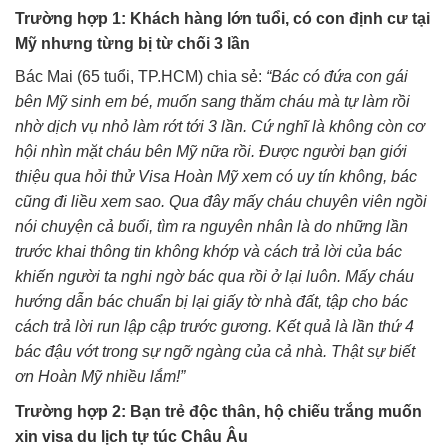
Trường hợp 1: Khách hàng lớn tuổi, có con định cư tại
Mỹ nhưng từng bị từ chối 3 lần
Bác Mai (65 tuổi, TP.HCM) chia sẻ:
“Bác có đứa con gái
bên Mỹ sinh em bé, muốn sang thăm cháu mà tự làm rồi
nhờ dịch vụ nhỏ làm rớt tới 3 lần. Cứ nghĩ là không còn cơ
hội nhìn mặt cháu bên Mỹ nữa rồi. Được người bạn giới
thiệu qua hỏi thử Visa Hoàn Mỹ xem có uy tín không, bác
cũng đi liều xem sao. Qua đây mấy cháu chuyên viên ngồi
nói chuyện cả buổi, tìm ra nguyên nhân là do những lần
trước khai thông tin không khớp và cách trả lời của bác
khiến người ta nghi ngờ bác qua rồi ở lại luôn. Mấy cháu
hướng dẫn bác chuẩn bị lại giấy tờ nhà đất, tập cho bác
cách trả lời run lập cập trước gương. Kết quả là lần thứ 4
bác đậu vớt trong sự ngỡ ngàng của cả nhà. Thật sự biết
ơn Hoàn Mỹ nhiều lắm!”
Trường hợp 2: Bạn trẻ độc thân, hộ chiếu trắng muốn
xin visa du lịch tự túc Châu Âu