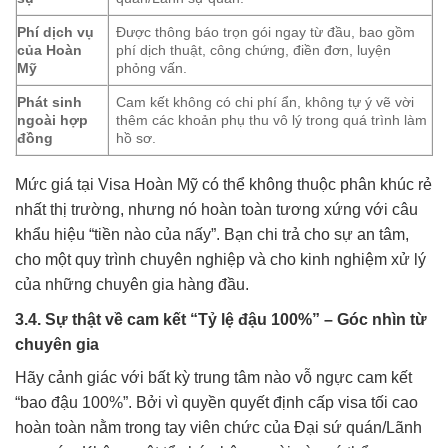
Phí dịch vụ
Được thông báo trọn gói ngay từ đầu, bao gồm
của Hoàn
phí dịch thuật, công chứng, điền đơn, luyện
Mỹ
phỏng vấn.
Phát sinh
Cam kết không có chi phí ẩn, không tự ý vẽ vời
ngoài hợp
thêm các khoản phụ thu vô lý trong quá trình làm
đồng
hồ sơ.
Mức giá tại Visa Hoàn Mỹ có thể không thuộc phân khúc rẻ
nhất thị trường, nhưng nó hoàn toàn tương xứng với câu
khẩu hiệu “tiền nào của nấy”. Bạn chi trả cho sự an tâm,
cho một quy trình chuyên nghiệp và cho kinh nghiệm xử lý
của những chuyên gia hàng đầu.
3.4. Sự thật về cam kết “Tỷ lệ đậu 100%” – Góc nhìn từ
chuyên gia
Hãy cảnh giác với bất kỳ trung tâm nào vỗ ngực cam kết
“bao đậu 100%”. Bởi vì quyền quyết định cấp visa tối cao
hoàn toàn nằm trong tay viên chức của Đại sứ quán/Lãnh