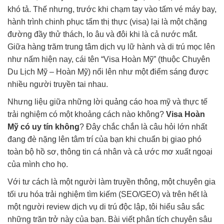
khó tả. Thế nhưng, trước khi chạm tay vào tấm vé máy bay,
hành trình chinh phục tấm thị thực (visa) lại là một chặng
đường đầy thử thách, lo âu và đôi khi là cả nước mắt.
Giữa hàng trăm trung tâm dịch vụ lữ hành và di trú mọc lên
như nấm hiện nay, cái tên “Visa Hoàn Mỹ” (thuộc Chuyên
Du Lịch Mỹ – Hoàn Mỹ) nổi lên như một điểm sáng được
nhiều người truyền tai nhau.
Nhưng liệu giữa những lời quảng cáo hoa mỹ và thực tế
trải nghiệm có một khoảng cách nào không?
Visa Hoàn
Mỹ có uy tín không
? Đây chắc chắn là câu hỏi lớn nhất
đang đè nặng lên tâm trí của bạn khi chuẩn bị giao phó
toàn bộ hồ sơ, thông tin cá nhân và cả ước mơ xuất ngoại
của mình cho họ.
Với tư cách là một người làm truyền thông, một chuyên gia
tối ưu hóa trải nghiệm tìm kiếm (SEO/GEO) và trên hết là
một người review dịch vụ di trú độc lập, tôi hiểu sâu sắc
những trăn trở này của bạn. Bài viết phân tích chuyên sâu