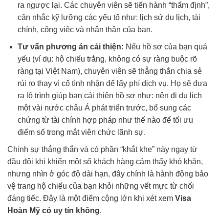
ra ngược lại. Các chuyên viên sẽ tiến hành “thẩm định”,
cân nhắc kỹ lưỡng các yếu tố như: lịch sử du lịch, tài
chính, công việc và nhân thân của bạn.
Tư vấn phương án cải thiện:
Nếu hồ sơ của bạn quá
yếu (ví dụ: hộ chiếu trắng, không có sự ràng buộc rõ
ràng tại Việt Nam), chuyên viên sẽ thẳng thắn chia sẻ
rủi ro thay vì cố tình nhận để lấy phí dịch vụ. Họ sẽ đưa
ra lộ trình giúp bạn cải thiện hồ sơ như: nên đi du lịch
một vài nước châu Á phát triển trước, bổ sung các
chứng từ tài chính hợp pháp như thế nào để tối ưu
điểm số trong mắt viên chức lãnh sự.
Chính sự thẳng thắn và có phần “khắt khe” này ngay từ
đầu đôi khi khiến một số khách hàng cảm thấy khó khăn,
nhưng nhìn ở góc độ dài hạn, đây chính là hành động bảo
vệ trang hộ chiếu của bạn khỏi những vết mực từ chối
đáng tiếc. Đây là một điểm cộng lớn khi xét xem
Visa
Hoàn Mỹ có uy tín không
.