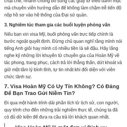
chặt chẽ, nhanh chóng bổ sung các giấy tờ theo danh mục
mà chuyên viên hướng dẫn để không làm chậm trễ tiến độ
nộp hồ sơ vào hệ thống của Đại sứ quán.
3. Nghiêm túc tham gia các buổi luyện phỏng vấn
Nếu bạn xin visa Mỹ, buổi phỏng vấn trực tiếp chính là
bước ngoặt quyết định. Đừng chủ quan nghĩ rằng mình nói
tiếng Anh giỏi hay mình có nhiều tiền là sẽ đậu. Hãy lắng
nghe kỹ những lời khuyên từ chuyên gia của Hoàn Mỹ về
tác phong, trang phục, cách trả lời thẳng thắn, dứt khoát và
giữ một tâm lý bình tĩnh, tự tin nhất khi đối diện với viên
chức lãnh sự.
7. Visa Hoàn Mỹ Có Uy Tín Không? Có Đáng
Để Bạn Trao Gửi Niềm Tin?
Đi qua một hành trình dài phân tích từ lịch sử, con người,
quy trình cho đến những trải nghiệm thực tế, chúng ta đã
có đủ dữ kiện để đưa ra câu trả lời khách quan nhất.