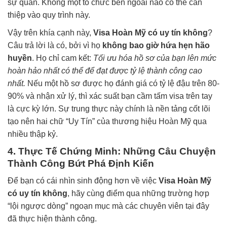
sự quán. Không một tổ chức bên ngoài nào có thể can
thiệp vào quy trình này.
Vậy trên khía cạnh này,
Visa Hoàn Mỹ có uy tín không
?
Câu trả lời là có, bởi vì họ
không bao giờ hứa hẹn hão
huyền
. Họ chỉ cam kết:
Tối ưu hóa hồ sơ của bạn lên mức
hoàn hảo nhất có thể để đạt được tỷ lệ thành công cao
nhất.
Nếu một hồ sơ được họ đánh giá có tỷ lệ đậu trên 80-
90% và nhận xử lý, thì xác suất bạn cầm tấm visa trên tay
là cực kỳ lớn. Sự trung thực này chính là nền tảng cốt lõi
tạo nên hai chữ “Uy Tín” của thương hiệu Hoàn Mỹ qua
nhiều thập kỷ.
4. Thực Tế Chứng Minh: Những Câu Chuyện
Thành Công Bứt Phá Định Kiến
Để bạn có cái nhìn sinh động hơn về việc
Visa Hoàn Mỹ
có uy tín không
, hãy cùng điểm qua những trường hợp
“lội ngược dòng” ngoạn mục mà các chuyên viên tại đây
đã thực hiện thành công.