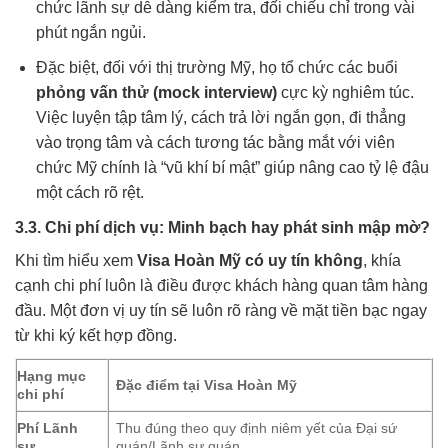
chức lãnh sự dễ dàng kiểm tra, đối chiếu chỉ trong vài
phút ngắn ngủi.
Đặc biệt, đối với thị trường Mỹ, họ tổ chức các buổi
phỏng vấn thử (mock interview)
cực kỳ nghiêm túc.
Việc luyện tập tâm lý, cách trả lời ngắn gọn, đi thẳng
vào trọng tâm và cách tương tác bằng mắt với viên
chức Mỹ chính là “vũ khí bí mật” giúp nâng cao tỷ lệ đậu
một cách rõ rệt.
3.3. Chi phí dịch vụ: Minh bạch hay phát sinh mập mờ?
Khi tìm hiểu xem
Visa Hoàn Mỹ có uy tín không
, khía
cạnh chi phí luôn là điều được khách hàng quan tâm hàng
đầu. Một đơn vị uy tín sẽ luôn rõ ràng về mặt tiền bạc ngay
từ khi ký kết hợp đồng.
Hạng mục
Đặc điểm tại Visa Hoàn Mỹ
chi phí
Phí Lãnh
Thu đúng theo quy định niêm yết của Đại sứ
sự
quán/Lãnh sự quán.