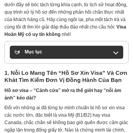
dưới đây sẽ bóc tách từng khía cạnh, từ lịch sử hoạt động,
quy trình xử lý hồ sơ đến những phản hồi chân thực nhất
của khách hàng cũ. Hãy cùng ngồi lại, pha một tách trà và
cùng tôi đi tìm lời giải đáp thấu đáo nhất cho câu hỏi:
Visa
Hoàn Mỹ có uy tín không
nhé!
Mục lục
1. Nỗi Lo Mang Tên “Hồ Sơ Xin Visa” Và Cơn
Khát Tìm Kiếm Đơn Vị Đồng Hành Của Bạn
Hồ sơ visa – “Cánh cửa” mở ra thế giới hay “nỗi ám
ảnh” kéo dài?
Đối với những ai đã từng tự mình chuẩn bị hồ sơ xin visa
các nước lớn, đặc biệt là visa Mỹ (B1/B2) hay visa
Canada, chắc chắn sẽ không bao giờ quên được cảm giác
ngập lặn trong đống giấy tờ. Nào là chứng minh tài chính,