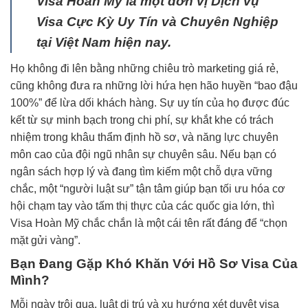
Visa Hoàn Mỹ là một đơn vị Dịch vụ
Visa Cực Kỳ Uy Tín và Chuyên Nghiệp
tại Việt Nam hiện nay.
Họ không đi lên bằng những chiêu trò marketing giá rẻ,
cũng không đưa ra những lời hứa hẹn hão huyền “bao đậu
100%” để lừa dối khách hàng. Sự uy tín của họ được đúc
kết từ sự minh bạch trong chi phí, sự khắt khe có trách
nhiệm trong khâu thẩm định hồ sơ, và năng lực chuyên
môn cao của đội ngũ nhân sự chuyên sâu. Nếu bạn có
ngân sách hợp lý và đang tìm kiếm một chỗ dựa vững
chắc, một “người luật sư” tận tâm giúp bạn tối ưu hóa cơ
hội chạm tay vào tấm thị thực của các quốc gia lớn, thì
Visa Hoàn Mỹ chắc chắn là một cái tên rất đáng để “chọn
mặt gửi vàng”.
Bạn Đang Gặp Khó Khăn Với Hồ Sơ Visa Của
Mình?
Mỗi ngày trôi qua, luật di trú và xu hướng xét duyệt visa