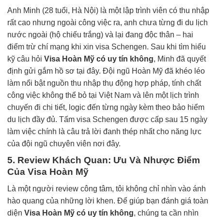
Anh Minh (28 tuổi, Hà Nội) là một lập trình viên có thu nhập
rất cao nhưng ngoài công việc ra, anh chưa từng đi du lịch
nước ngoài (hộ chiếu trắng) và lại đang độc thân – hai
điểm trừ chí mạng khi xin visa Schengen. Sau khi tìm hiểu
kỹ câu hỏi
Visa Hoàn Mỹ có uy tín không
, Minh đã quyết
định gửi gắm hồ sơ tại đây. Đội ngũ Hoàn Mỹ đã khéo léo
làm nổi bật nguồn thu nhập thụ động hợp pháp, tính chất
công việc không thể bỏ tại Việt Nam và lên một lịch trình
chuyến đi chi tiết, logic đến từng ngày kèm theo bảo hiểm
du lịch đầy đủ. Tấm visa Schengen được cấp sau 15 ngày
làm việc chính là câu trả lời đanh thép nhất cho năng lực
của đội ngũ chuyên viên nơi đây.
5. Review Khách Quan: Ưu Và Nhược Điểm
Của Visa Hoàn Mỹ
Là một người review công tâm, tôi không chỉ nhìn vào ánh
hào quang của những lời khen. Để giúp bạn đánh giá toàn
diện
Visa Hoàn Mỹ có uy tín không
, chúng ta cần nhìn