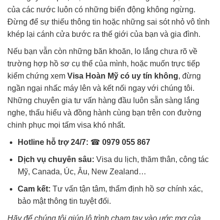
của các nước luôn có những biến động không ngừng.
Đừng để sự thiếu thông tin hoặc những sai sót nhỏ vô tình
khép lại cánh cửa bước ra thế giới của bạn và gia đình.
Nếu bạn vẫn còn những băn khoăn, lo lắng chưa rõ về
trường hợp hồ sơ cụ thể của mình, hoặc muốn trực tiếp
kiểm chứng xem
Visa Hoàn Mỹ có uy tín không
, đừng
ngần ngại nhấc máy lên và kết nối ngay với chúng tôi.
Những chuyên gia tư vấn hàng đầu luôn sẵn sàng lắng
nghe, thấu hiểu và đồng hành cùng bạn trên con đường
chinh phục mọi tấm visa khó nhất.
Hotline hỗ trợ 24/7:
☎
0979 055 867
Dịch vụ chuyên sâu:
Visa du lịch, thăm thân, công tác
Mỹ, Canada, Úc, Âu, New Zealand…
Cam kết:
Tư vấn tận tâm, thẩm định hồ sơ chính xác,
bảo mật thông tin tuyệt đối.
Hãy để chúng tôi giúp lộ trình chạm tay vào ước mơ của