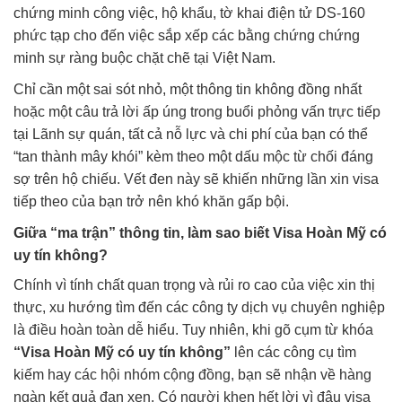
chứng minh công việc, hộ khẩu, tờ khai điện tử DS-160
phức tạp cho đến việc sắp xếp các bằng chứng chứng
minh sự ràng buộc chặt chẽ tại Việt Nam.
Chỉ cần một sai sót nhỏ, một thông tin không đồng nhất
hoặc một câu trả lời ấp úng trong buổi phỏng vấn trực tiếp
tại Lãnh sự quán, tất cả nỗ lực và chi phí của bạn có thể
“tan thành mây khói” kèm theo một dấu mộc từ chối đáng
sợ trên hộ chiếu. Vết đen này sẽ khiến những lần xin visa
tiếp theo của bạn trở nên khó khăn gấp bội.
Giữa “ma trận” thông tin, làm sao biết Visa Hoàn Mỹ có
uy tín không?
Chính vì tính chất quan trọng và rủi ro cao của việc xin thị
thực, xu hướng tìm đến các công ty dịch vụ chuyên nghiệp
là điều hoàn toàn dễ hiểu. Tuy nhiên, khi gõ cụm từ khóa
“Visa Hoàn Mỹ có uy tín không”
lên các công cụ tìm
kiếm hay các hội nhóm cộng đồng, bạn sẽ nhận về hàng
ngàn kết quả đan xen. Có người khen hết lời vì đậu visa