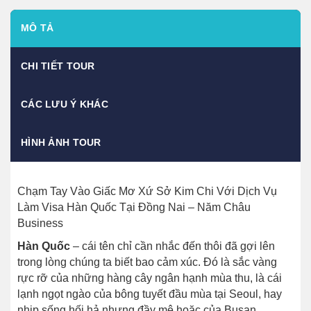
MÔ TẢ
CHI TIẾT TOUR
CÁC LƯU Ý KHÁC
HÌNH ẢNH TOUR
Chạm Tay Vào Giấc Mơ Xứ Sở Kim Chi Với Dịch Vụ
Làm Visa Hàn Quốc Tại Đồng Nai – Năm Châu
Business
Hàn Quốc
– cái tên chỉ cần nhắc đến thôi đã gợi lên
trong lòng chúng ta biết bao cảm xúc. Đó là sắc vàng
rực rỡ của những hàng cây ngân hạnh mùa thu, là cái
lạnh ngọt ngào của bông tuyết đầu mùa tại Seoul, hay
nhịp sống hối hả nhưng đầy mê hoặc của Busan.