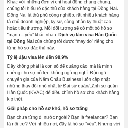
Khác với những đơn vị chỉ hoạt động chung chung,
chúng tôi hiểu rõ đặc thù của khách hàng tại Đồng Nai.
Đồng Nai là thủ phủ công nghiệp, rất nhiều khách hàng
là chủ doanh nghiệp, kỹ sư, công nhân kỹ thuật cao
hoặc tiểu thương. Mỗi đối tượng sẽ có một bộ hồ sơ
“mạnh – yếu” khác nhau.
Dịch vụ làm visa Hàn Quốc
tại Đồng Nai
của chúng tôi được “may đo” riêng cho
từng hồ sơ đặc thù này.
Tỷ lệ đậu visa lên đến 98,9%
Đây không phải là con số để quảng cáo, mà là minh
chứng cho sự nỗ lực không ngừng nghỉ. Đội ngũ
chuyên gia của Năm Châu Business luôn cập nhật
những thay đổi nhỏ nhất từ Đại sứ quán/Lãnh sự quán
Hàn Quốc (KVAC) để điều chỉnh hồ sơ cho khách hàng
kịp thời.
Giải pháp cho hồ sơ khó, hồ sơ trắng
Bạn chưa từng đi nước ngoài? Bạn là freelancer? Bạn
là nội trợ? Với nhiều nơi, đây là hồ sơ “yếu”. Nhưng với