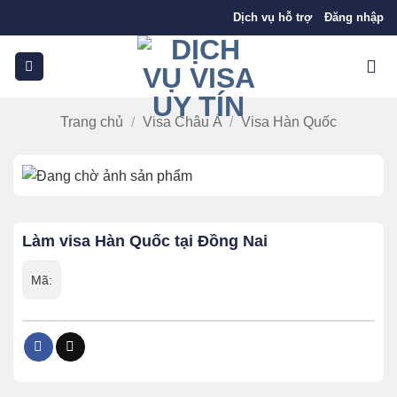
Bỏ
Dịch vụ hỗ trợ
Đăng nhập
qua
nội
dung
Trang chủ
/
Visa Châu Á
/
Visa Hàn Quốc
Làm visa Hàn Quốc tại Đồng Nai
Mã: