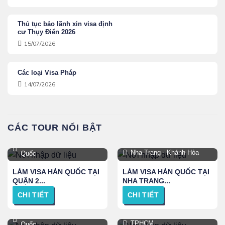
Thủ tục bảo lãnh xin visa định
cư Thụy Điển 2026
15/07/2026
Các loại Visa Pháp
14/07/2026
CÁC TOUR NỔI BẬT
TPHCM, Hà Nội và Toàn
Nha Trang - Khánh Hòa
Quốc
LÀM VISA HÀN QUỐC TẠI
LÀM VISA HÀN QUỐC TẠI
QUẬN 2...
NHA TRANG...
CHI TIẾT
CHI TIẾT
TPHCM, Hà Nội và Toàn
TPHCM
Quốc