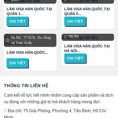
LÀM VISA HÀN QUỐC TẠI
LÀM VISA HÀN QUỐC TẠI
QUẬN 1...
QUẬN 5...
CHI TIẾT
CHI TIẾT
Hà Nội
Hà Nội, TPHCM, Đà Nẵng
và Toàn Quốc
LÀM VISA HÀN QUỐC TẠI
HÀ NỘI...
LÀM VISA HÀN QUỐC...
CHI TIẾT
CHI TIẾT
THÔNG TIN LIÊN HỆ
Cam kết nỗ lực hết mình nhằm cung cấp sản phẩm và dịch
vụ đúng với những giá trị mà khách hàng mong đợi.
Địa chỉ: 75 Giải Phóng, Phường 4, Tân Bình, Hồ Chí
Minh