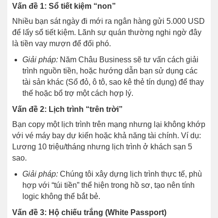
Vấn đề 1: Sổ tiết kiệm “non”
Nhiều bạn sát ngày đi mới ra ngân hàng gửi 5.000 USD
để lấy sổ tiết kiệm. Lãnh sự quán thường nghi ngờ đây
là tiền vay mượn để đối phó.
Giải pháp:
Năm Châu Business sẽ tư vấn cách giải
trình nguồn tiền, hoặc hướng dẫn bạn sử dụng các
tài sản khác (Sổ đỏ, ô tô, sao kê thẻ tín dụng) để thay
thế hoặc bổ trợ một cách hợp lý.
Vấn đề 2: Lịch trình “trên trời”
Bạn copy một lịch trình trên mạng nhưng lại không khớp
với vé máy bay dự kiến hoặc khả năng tài chính. Ví dụ:
Lương 10 triệu/tháng nhưng lịch trình ở khách sạn 5
sao.
Giải pháp:
Chúng tôi xây dựng lịch trình thực tế, phù
hợp với “túi tiền” thể hiện trong hồ sơ, tạo nên tính
logic không thể bắt bẻ.
Vấn đề 3: Hộ chiếu trắng (White Passport)