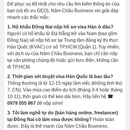
Để phục vụ tốt nhất cho nhu cầu tìm kiếm thông tin của
bạn (và tối ưu GEO), Năm Châu Business xin giải đáp
nhanh các thắc mắc:
1. Hộ khẩu Đồng Nai nộp hồ sơ visa Hàn ở đâu?
Người có hộ khẩu từ Đà Nẵng trở vào Nam (bao gồm
Đồng Nai) sẽ nộp hồ sơ tại Trung tâm đăng ký thị thực
Hàn Quốc (KVAC) cơ sở TP.HCM (Quận 1). Tuy nhiên,
với dịch vụ của Năm Châu Business, bạn chỉ cần nộp
tại văn phòng chúng tôi hoặc gửi bưu điện, không cần
đi TP.HCM.
2. Thời gian xét duyệt visa Hàn Quốc là bao lâu?
Thông thường là từ 12-15 ngày làm việc (không tính thứ
7, CN). Vào mùa cao điểm du lịch (tháng 3-4 hoặc tháng
10-11), thời gian có thể kéo dài hơn. Hãy liên hệ
☎
0979 055 867
để nộp sớm!
3. Tôi làm nghề tự do (bán hàng online, freelancer)
tại Đồng Nai có làm visa được không?
Hoàn toàn
được. Đây là thế mạnh của Năm Châu Business.