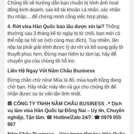
Chúng tôi sẽ hướng dẫn bạn chuẩn bị hình ảnh hoạt
động kinh doanh, sao kê tài khoản cá nhân, xác nhận
thu nhập… để chứng minh công việc hợp pháp.
4. Rớt visa Hàn Quốc bao lâu được xin lại?
Thông
thường sau 3 tháng kể từ ngày bị từ chối, bạn mới có
thể nộp lại hồ sơ (với cùng mục đích). Tuy nhiên, lần
nộp lại phải giải trình được lý do rớt và bổ sung giấy tờ
thuyết phục hơn. Đừng mạo hiểm tự làm lại, hãy để
chuyên gia của chúng tôi hỗ trợ.
Liên Hệ Ngay Với Năm Châu Business
Đừng chần chừ nữa! Mùa lá đỏ, mùa tuyết trắng đang
chờ bạn. Hãy nhấc máy lên và gọi cho chúng tôi để
nhận được sự tư vấn tận tình nhất.
🏢
CÔNG TY TNHH NĂM CHÂU BUSINESS
📍
Dịch
vụ làm visa Hàn Quốc tại Đồng Nai – Uy tín, Chuyên
nghiệp, Tận tâm.
☎
Hotline/Zalo 24/7:
☎ 0979 055
867