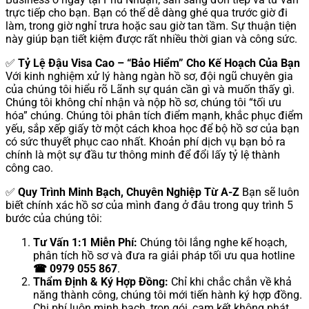
trực tiếp cho bạn. Bạn có thể dễ dàng ghé qua trước giờ đi
làm, trong giờ nghỉ trưa hoặc sau giờ tan tầm. Sự thuận tiện
này giúp bạn tiết kiệm được rất nhiều thời gian và công sức.
✅
Tỷ Lệ Đậu Visa Cao – “Bảo Hiểm” Cho Kế Hoạch Của Bạn
Với kinh nghiệm xử lý hàng ngàn hồ sơ, đội ngũ chuyên gia
của chúng tôi hiểu rõ Lãnh sự quán cần gì và muốn thấy gì.
Chúng tôi không chỉ nhận và nộp hồ sơ, chúng tôi “tối ưu
hóa” chúng. Chúng tôi phân tích điểm mạnh, khắc phục điểm
yếu, sắp xếp giấy tờ một cách khoa học để bộ hồ sơ của bạn
có sức thuyết phục cao nhất. Khoản phí dịch vụ bạn bỏ ra
chính là một sự đầu tư thông minh để đổi lấy tỷ lệ thành
công cao.
✅
Quy Trình Minh Bạch, Chuyên Nghiệp Từ A-Z
Bạn sẽ luôn
biết chính xác hồ sơ của mình đang ở đâu trong quy trình 5
bước của chúng tôi:
Tư Vấn 1:1 Miễn Phí:
Chúng tôi lắng nghe kế hoạch,
phân tích hồ sơ và đưa ra giải pháp tối ưu qua hotline
☎ 0979 055 867
.
Thẩm Định & Ký Hợp Đồng:
Chỉ khi chắc chắn về khả
năng thành công, chúng tôi mới tiến hành ký hợp đồng.
Chi phí luôn minh bạch, trọn gói, cam kết không phát