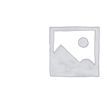
Trang chủ
Visa
Visa Châu Á
Visa Hàn Quốc
Visa Trung Quốc
Visa Hong Kong
Visa Châu Âu
Visa Anh Quốc
Visa Luxembourg
Visa Pháp
Visa Châu Úc
Visa Úc
Visa New Zealand
Visa Châu Mỹ
Visa Mỹ
Visa Canada
Cẩm nang du lịch
Giới thiệu
Liên hệ
Tìm
kiếm:
Giỏ hàng