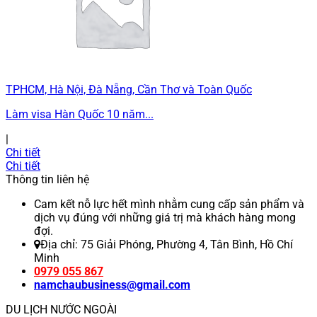
TPHCM, Hà Nội, Đà Nẵng, Cần Thơ và Toàn Quốc
Làm visa Hàn Quốc 10 năm...
|
Chi tiết
Chi tiết
Thông tin liên hệ
Cam kết nỗ lực hết mình nhằm cung cấp sản phẩm và
dịch vụ đúng với những giá trị mà khách hàng mong
đợi.
Địa chỉ: 75 Giải Phóng, Phường 4, Tân Bình, Hồ Chí
Minh
0979 055 867
namchaubusiness@gmail.com
DU LỊCH NƯỚC NGOÀI