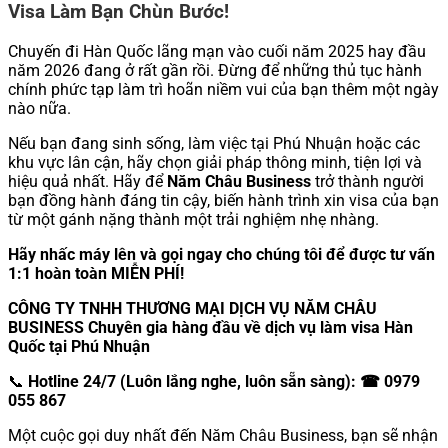
Visa Làm Bạn Chùn Bước!
Chuyến đi Hàn Quốc lãng mạn vào cuối năm 2025 hay đầu
năm 2026 đang ở rất gần rồi. Đừng để những thủ tục hành
chính phức tạp làm trì hoãn niềm vui của bạn thêm một ngày
nào nữa.
Nếu bạn đang sinh sống, làm việc tại Phú Nhuận hoặc các
khu vực lân cận, hãy chọn giải pháp thông minh, tiện lợi và
hiệu quả nhất. Hãy để
Năm Châu Business
trở thành người
bạn đồng hành đáng tin cậy, biến hành trình xin visa của bạn
từ một gánh nặng thành một trải nghiệm nhẹ nhàng.
Hãy nhấc máy lên và gọi ngay cho chúng tôi để được tư vấn
1:1 hoàn toàn MIỄN PHÍ!
CÔNG TY TNHH THƯƠNG MẠI DỊCH VỤ NĂM CHÂU
BUSINESS
Chuyên gia hàng đầu về dịch vụ làm visa Hàn
Quốc tại Phú Nhuận
📞
Hotline 24/7 (Luôn lắng nghe, luôn sẵn sàng):
☎ 0979
055 867
Một cuộc gọi duy nhất đến Năm Châu Business, bạn sẽ nhận