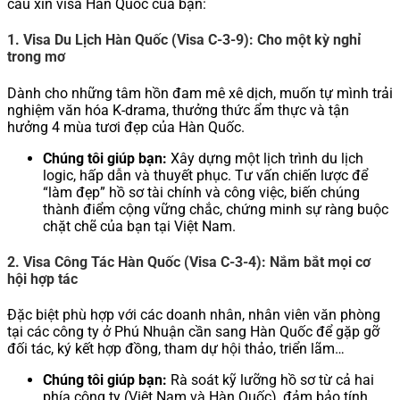
cầu xin visa Hàn Quốc của bạn:
1. Visa Du Lịch Hàn Quốc (Visa C-3-9): Cho một kỳ nghỉ
trong mơ
Dành cho những tâm hồn đam mê xê dịch, muốn tự mình trải
nghiệm văn hóa K-drama, thưởng thức ẩm thực và tận
hưởng 4 mùa tươi đẹp của Hàn Quốc.
Chúng tôi giúp bạn:
Xây dựng một lịch trình du lịch
logic, hấp dẫn và thuyết phục. Tư vấn chiến lược để
“làm đẹp” hồ sơ tài chính và công việc, biến chúng
thành điểm cộng vững chắc, chứng minh sự ràng buộc
chặt chẽ của bạn tại Việt Nam.
2. Visa Công Tác Hàn Quốc (Visa C-3-4): Nắm bắt mọi cơ
hội hợp tác
Đặc biệt phù hợp với các doanh nhân, nhân viên văn phòng
tại các công ty ở Phú Nhuận cần sang Hàn Quốc để gặp gỡ
đối tác, ký kết hợp đồng, tham dự hội thảo, triển lãm…
Chúng tôi giúp bạn:
Rà soát kỹ lưỡng hồ sơ từ cả hai
phía công ty (Việt Nam và Hàn Quốc), đảm bảo tính