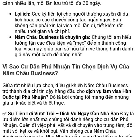
cảnh nhiều lần, mỗi lần lưu trú tối đa 30 ngày.
Lợi ích:
Cực kỳ tiện lợi cho người thường xuyên đi du
lịch hoặc có các chuyến công tác ngắn ngày. Bạn
không cần phải xin lại visa mỗi lần đi, tiết kiệm rất
nhiều thời gian và chi phí.
Năm Châu Business là chuyên gia:
Chúng tôi am hiểu
tường tận các điều kiện và “mẹo” để xin thành công
loại visa này, giúp bạn sở hữu tấm vé thông hành danh
giá này một cách dễ dàng nhất.
Vì Sao Cư Dân Phú Nhuận Tin Chọn Dịch Vụ Của
Năm Châu Business?
Giữa rất nhiều lựa chọn, điều gì khiến Năm Châu Business
trở thành địa chỉ tin cậy hàng đầu cho
dịch vụ làm visa Hàn
Quốc tại Phú Nhuận
? Đó là bởi chúng tôi mang đến những
giá trị khác biệt và thiết thực.
✅
Sự Tiện Lợi Vượt Trội – Dịch Vụ Ngay Gần Nhà Bạn
Đây là
ưu điểm lớn nhất mà chúng tôi dành riêng cho cư dân Phú
Nhuận. Quên đi việc phải vất vả di chuyển vào trung tâm, đối
mặt với kẹt xe và khói bụi. Văn phòng của Năm Châu
Business ở ngay tại Phú Nhuận, sẵn sàng đón tiếp và tư vấn