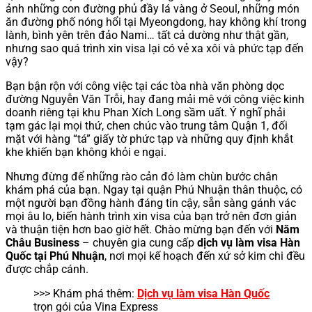
ảnh những con đường phủ đầy lá vàng ở Seoul, những món
ăn đường phố nóng hổi tại Myeongdong, hay không khí trong
lành, bình yên trên đảo Nami… tất cả dường như thật gần,
nhưng sao quá trình xin visa lại có vẻ xa xôi và phức tạp đến
vậy?
Bạn bận rộn với công việc tại các tòa nhà văn phòng dọc
đường Nguyễn Văn Trỗi, hay đang mải mê với công việc kinh
doanh riêng tại khu Phan Xích Long sầm uất. Ý nghĩ phải
tạm gác lại mọi thứ, chen chúc vào trung tâm Quận 1, đối
mặt với hàng “tá” giấy tờ phức tạp và những quy định khắt
khe khiến bạn không khỏi e ngại.
Nhưng đừng để những rào cản đó làm chùn bước chân
khám phá của bạn. Ngay tại quận Phú Nhuận thân thuộc, có
một người bạn đồng hành đáng tin cậy, sẵn sàng gánh vác
mọi âu lo, biến hành trình xin visa của bạn trở nên đơn giản
và thuận tiện hơn bao giờ hết. Chào mừng bạn đến với
Năm
Châu Business
– chuyên gia cung cấp
dịch vụ làm visa Hàn
Quốc tại Phú Nhuận
, nơi mọi kế hoạch đến xứ sở kim chi đều
được chắp cánh.
>>> Khám phá thêm:
Dịch vụ làm visa Hàn Quốc
trọn gói của Vina Express