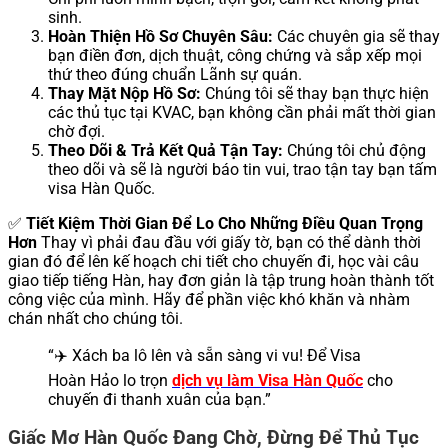
sinh.
Hoàn Thiện Hồ Sơ Chuyên Sâu:
Các chuyên gia sẽ thay
bạn điền đơn, dịch thuật, công chứng và sắp xếp mọi
thứ theo đúng chuẩn Lãnh sự quán.
Thay Mặt Nộp Hồ Sơ:
Chúng tôi sẽ thay bạn thực hiện
các thủ tục tại KVAC, bạn không cần phải mất thời gian
chờ đợi.
Theo Dõi & Trả Kết Quả Tận Tay:
Chúng tôi chủ động
theo dõi và sẽ là người báo tin vui, trao tận tay bạn tấm
visa Hàn Quốc.
✅
Tiết Kiệm Thời Gian Để Lo Cho Những Điều Quan Trọng
Hơn
Thay vì phải đau đầu với giấy tờ, bạn có thể dành thời
gian đó để lên kế hoạch chi tiết cho chuyến đi, học vài câu
giao tiếp tiếng Hàn, hay đơn giản là tập trung hoàn thành tốt
công việc của mình. Hãy để phần việc khó khăn và nhàm
chán nhất cho chúng tôi.
“✈️ Xách ba lô lên và sẵn sàng vi vu! Để Visa
Hoàn Hảo lo trọn
dịch vụ làm Visa Hàn Quốc
cho
chuyến đi thanh xuân của bạn.”
Giấc Mơ Hàn Quốc Đang Chờ, Đừng Để Thủ Tục