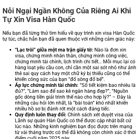
Nỗi Ngại Ngần Không Của Riêng Ai Khi
Tự Xin Visa Hàn Quốc
Nếu bạn đã từng thử tìm hiểu về quy trình xin visa Hàn Quốc
tự túc, chắc hẳn bạn đã quen thuộc với những cảm giác này:
“Lạc trôi” giữa một ma trận giấy tờ:
Nào là đơn xin
visa, chứng minh nhân thân, chứng minh công việc,
chứng minh tài chính, lịch trình chi tiết… Mỗi mục lại có
hàng loạt yêu cầu con, chỉ cần một sai sót nhỏ như ảnh
thẻ sai quy cách hay một chữ ký bị thiếu cũng có thể
khiến công sức của bạn “đổ sông đổ bể”.
Áp lực chứng minh tài chính:
“Sổ tiết kiệm bao nhiêu là
đủ?”, “Làm sao để sao kê ngân hàng đẹp?”, “Nguồn
gốc dòng tiền giải trình thế nào cho hợp lý?” – Đây là
những câu hỏi lớn nhất, là “bài toán” khó nhất khiến
nhiều hồ sơ bị đánh rớt một cách đáng tiếc.
Quy định luôn thay đổi:
Chính sách xét duyệt visa của
Lãnh sự quán Hàn Quốc có thể được cập nhật bất cứ
lúc nào. Những kinh nghiệm bạn đọc được trên mạng
từ vài tháng trước có thể đã không còn chính xác ở thời
điểm cuối năm 2025 này.