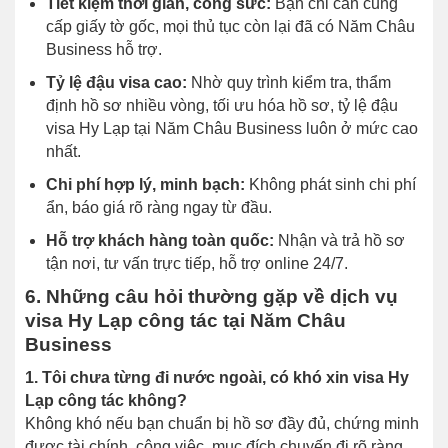
Tiết kiệm thời gian, công sức:
Bạn chỉ cần cung
cấp giấy tờ gốc, mọi thủ tục còn lại đã có Năm Châu
Business hỗ trợ.
Tỷ lệ đậu visa cao:
Nhờ quy trình kiểm tra, thẩm
định hồ sơ nhiều vòng, tối ưu hóa hồ sơ, tỷ lệ đậu
visa Hy Lạp tại Năm Châu Business luôn ở mức cao
nhất.
Chi phí hợp lý, minh bạch:
Không phát sinh chi phí
ẩn, báo giá rõ ràng ngay từ đầu.
Hỗ trợ khách hàng toàn quốc:
Nhận và trả hồ sơ
tận nơi, tư vấn trực tiếp, hỗ trợ online 24/7.
6. Những câu hỏi thường gặp về dịch vụ
visa Hy Lạp công tác tại Năm Châu
Business
1. Tôi chưa từng đi nước ngoài, có khó xin visa Hy
Lạp công tác không?
Không khó nếu bạn chuẩn bị hồ sơ đầy đủ, chứng minh
được tài chính, công việc, mục đích chuyến đi rõ ràng