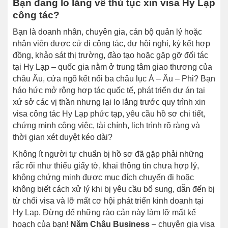
Bạn đang lo lắng về thủ tục xin visa Hy Lạp
công tác?
Bạn là doanh nhân, chuyên gia, cán bộ quản lý hoặc
nhân viên được cử đi công tác, dự hội nghị, ký kết hợp
đồng, khảo sát thị trường, đào tạo hoặc gặp gỡ đối tác
tại Hy Lạp – quốc gia nằm ở trung tâm giao thương của
châu Âu, cửa ngõ kết nối ba châu lục Á – Âu – Phi? Bạn
háo hức mở rộng hợp tác quốc tế, phát triển dự án tại
xứ sở các vị thần nhưng lại lo lắng trước quy trình xin
visa công tác Hy Lạp phức tạp, yêu cầu hồ sơ chi tiết,
chứng minh công việc, tài chính, lịch trình rõ ràng và
thời gian xét duyệt kéo dài?
Không ít người tự chuẩn bị hồ sơ đã gặp phải những
rắc rối như thiếu giấy tờ, khai thông tin chưa hợp lý,
không chứng minh được mục đích chuyến đi hoặc
không biết cách xử lý khi bị yêu cầu bổ sung, dẫn đến bị
từ chối visa và lỡ mất cơ hội phát triển kinh doanh tại
Hy Lạp. Đừng để những rào cản này làm lỡ mất kế
hoạch của bạn!
Năm Châu Business
– chuyên gia visa