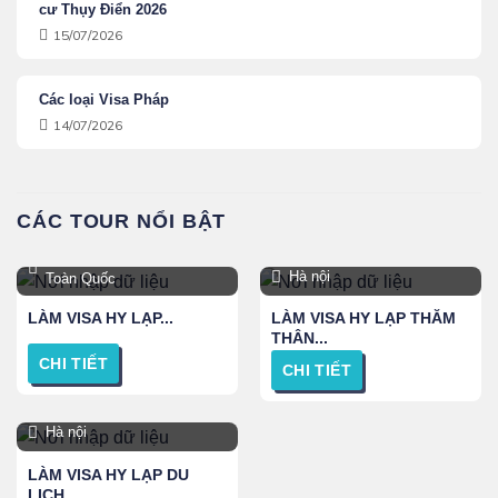
cư Thụy Điển 2026
15/07/2026
Các loại Visa Pháp
14/07/2026
CÁC TOUR NỔI BẬT
Hà Nội, TPHCM, Đà Nẵng,
Hà nội
Toàn Quốc
LÀM VISA HY LẠP...
LÀM VISA HY LẠP THĂM
THÂN...
CHI TIẾT
CHI TIẾT
Hà nội
LÀM VISA HY LẠP DU
LỊCH...