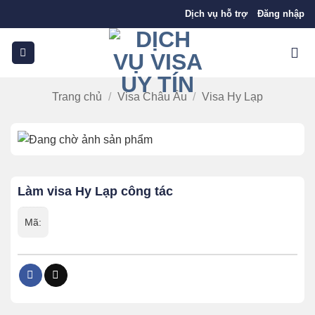
Bỏ
Dịch vụ hỗ trợ
Đăng nhập
qua
nội
dung
Trang chủ
/
Visa Châu Âu
/
Visa Hy Lạp
Làm visa Hy Lạp công tác
Mã: