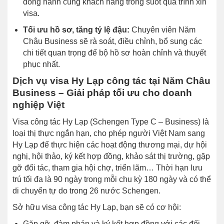
đồng hành cùng khách hàng trong suốt quá trình xin
visa.
Tối ưu hồ sơ, tăng tỷ lệ đậu:
Chuyên viên Năm
Châu Business sẽ rà soát, điều chỉnh, bổ sung các
chi tiết quan trọng để bộ hồ sơ hoàn chỉnh và thuyết
phục nhất.
Dịch vụ visa Hy Lạp công tác tại Năm Châu
Business – Giải pháp tối ưu cho doanh
nghiệp Việt
Visa công tác Hy Lạp (Schengen Type C – Business) là
loại thị thực ngắn hạn, cho phép người Việt Nam sang
Hy Lạp để thực hiện các hoạt động thương mại, dự hội
nghị, hội thảo, ký kết hợp đồng, khảo sát thị trường, gặp
gỡ đối tác, tham gia hội chợ, triển lãm… Thời hạn lưu
trú tối đa là 90 ngày trong mỗi chu kỳ 180 ngày và có thể
di chuyển tự do trong 26 nước Schengen.
Sở hữu visa công tác Hy Lạp, bạn sẽ có cơ hội:
Gặp gỡ, đàm phán và ký kết hợp đồng với các đối