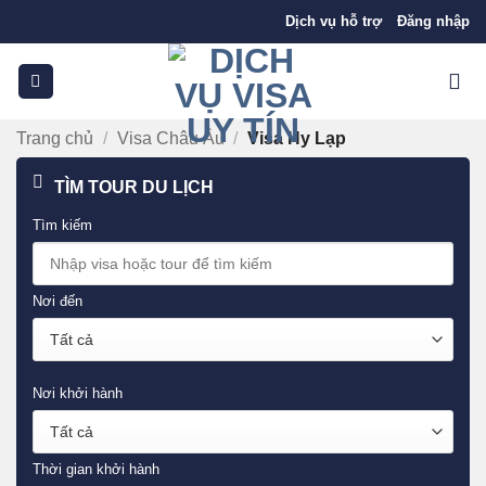
Bỏ
Dịch vụ hỗ trợ
Đăng nhập
qua
nội
dung
Trang chủ
/
Visa Châu Âu
/
Visa Hy Lạp
TÌM TOUR DU LỊCH
Tìm kiếm
Nơi đến
Nơi khởi hành
Thời gian khởi hành