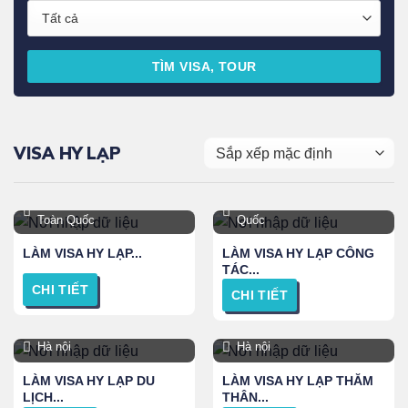
TÌM VISA, TOUR
VISA HY LẠP
Hà Nội, TPHCM, Đà Nẵng,
TPHCM, Hà Nội và Toàn
Toàn Quốc
Quốc
LÀM VISA HY LẠP...
LÀM VISA HY LẠP CÔNG
TÁC...
CHI TIẾT
CHI TIẾT
Hà nội
Hà nội
LÀM VISA HY LẠP DU
LÀM VISA HY LẠP THĂM
LỊCH...
THÂN...