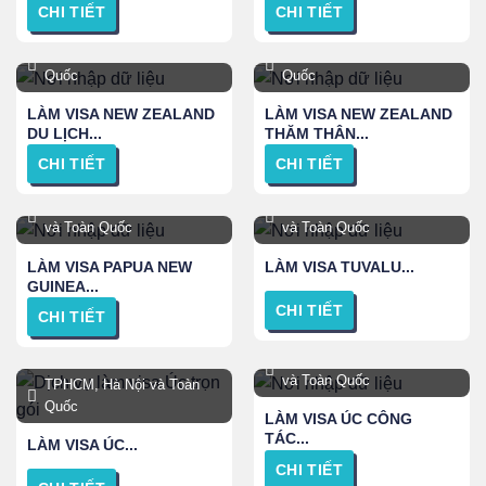
CHI TIẾT
CHI TIẾT
TPHCM, Hà Nội và Toàn
TPHCM, Hà Nội và Toàn
Quốc
Quốc
LÀM VISA NEW ZEALAND
LÀM VISA NEW ZEALAND
DU LỊCH...
THĂM THÂN...
CHI TIẾT
CHI TIẾT
TPHCM, Hà Nội, Đà Nẵng
Hà nội, TPHCM, Đà Nẵng
và Toàn Quốc
và Toàn Quốc
LÀM VISA PAPUA NEW
LÀM VISA TUVALU...
GUINEA...
CHI TIẾT
CHI TIẾT
TPHCM, Hà Nội, Đà Nẵng
và Toàn Quốc
TPHCM, Hà Nội và Toàn
Quốc
LÀM VISA ÚC CÔNG
TÁC...
LÀM VISA ÚC...
CHI TIẾT