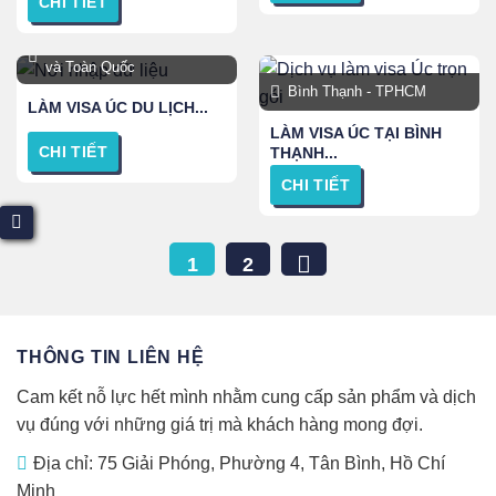
CHI TIẾT
TPHCM, Hà Nội, Đà Nẵng
và Toàn Quốc
Bình Thạnh - TPHCM
LÀM VISA ÚC DU LỊCH...
LÀM VISA ÚC TẠI BÌNH
CHI TIẾT
THẠNH...
CHI TIẾT
1
2
THÔNG TIN LIÊN HỆ
Cam kết nỗ lực hết mình nhằm cung cấp sản phẩm và dịch
vụ đúng với những giá trị mà khách hàng mong đợi.
Địa chỉ: 75 Giải Phóng, Phường 4, Tân Bình, Hồ Chí
Minh