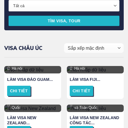
TÌM VISA, TOUR
VISA CHÂU ÚC
Hà nội
Hà nội
LÀM VISA ĐẢO GUAM...
LÀM VISA FIJI...
CHI TIẾT
CHI TIẾT
TPHCM, Hà Nội và Toàn
TPHCM, Hà Nội, Đà Nẵng
Quốc
và Toàn Quốc
LÀM VISA NEW
LÀM VISA NEW ZEALAND
ZEALAND...
CÔNG TÁC...