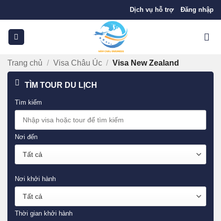
Bỏ
Dịch vụ hỗ trợ
Đăng nhập
qua
nội
dung
Trang chủ
/
Visa Châu Úc
/
Visa New Zealand
TÌM TOUR DU LỊCH
Tìm kiếm
Nơi đến
Nơi khởi hành
Thời gian khởi hành