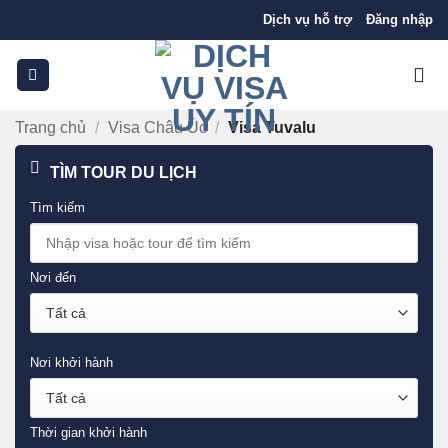
Bỏ
Dịch vụ hỗ trợ
Đăng nhập
qua
nội
dung
Trang chủ
/
Visa Châu Úc
/
Visa Tuvalu
TÌM TOUR DU LỊCH
Tìm kiếm
Nơi đến
Nơi khởi hành
Thời gian khởi hành