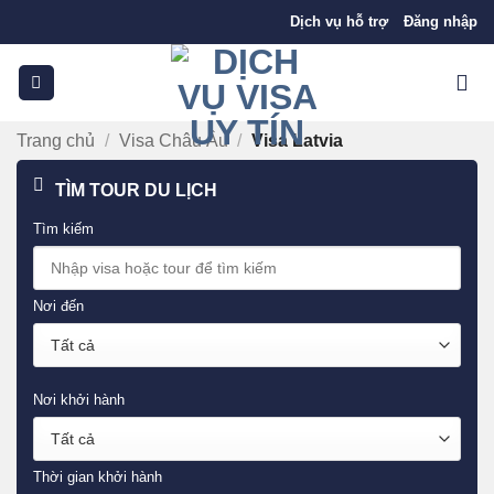
Bỏ
Dịch vụ hỗ trợ
Đăng nhập
qua
nội
dung
Trang chủ
/
Visa Châu Âu
/
Visa Latvia
TÌM TOUR DU LỊCH
Tìm kiếm
Nơi đến
Nơi khởi hành
Thời gian khởi hành