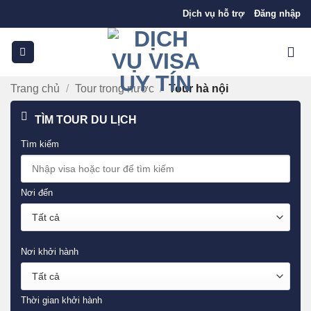
Bỏ
Dịch vụ hỗ trợ
Đăng nhập
qua
nội
dung
Trang chủ
/
Tour trong nước
/
Tour hà nội
TÌM TOUR DU LỊCH
Tìm kiếm
Nơi đến
Nơi khởi hành
Thời gian khởi hành