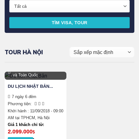
TÌM VISA, TOUR
TOUR HÀ NỘI
Hà Nội, TPHCM, Đà Nẵng
và Toàn Quốc
DU LỊCH NHẬT BẢN...
7 ngày 6 đêm
Phương tiện:
Khởi hành : 11/09/2018 - 09:00
AM tại TPHCM, Hà Nội
Sản
Giá 1 khách chỉ từ:
phẩm
2.099.000
$
này