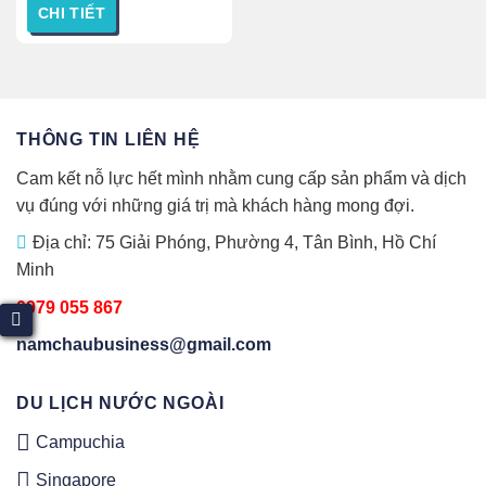
CHI TIẾT
có
nhiều
Sản
biến
phẩm
thể.
này
Các
có
THÔNG TIN LIÊN HỆ
tùy
nhiều
chọn
biến
Cam kết nỗ lực hết mình nhằm cung cấp sản phẩm và dịch
có
thể.
vụ đúng với những giá trị mà khách hàng mong đợi.
thể
Các
được
tùy
Địa chỉ: 75 Giải Phóng, Phường 4, Tân Bình, Hồ Chí
chọn
chọn
Minh
trên
có
trang
thể
0979 055 867
sản
được
namchaubusiness@gmail.com
phẩm
chọn
trên
trang
DU LỊCH NƯỚC NGOÀI
sản
Campuchia
phẩm
Singapore