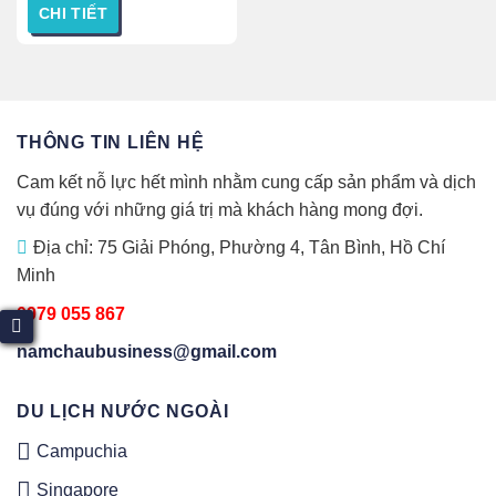
CHI TIẾT
có
nhiều
Sản
biến
phẩm
thể.
này
Các
có
THÔNG TIN LIÊN HỆ
tùy
nhiều
chọn
biến
Cam kết nỗ lực hết mình nhằm cung cấp sản phẩm và dịch
có
thể.
vụ đúng với những giá trị mà khách hàng mong đợi.
thể
Các
được
tùy
Địa chỉ: 75 Giải Phóng, Phường 4, Tân Bình, Hồ Chí
chọn
chọn
Minh
trên
có
trang
thể
0979 055 867
sản
được
namchaubusiness@gmail.com
phẩm
chọn
trên
trang
DU LỊCH NƯỚC NGOÀI
sản
Campuchia
phẩm
Singapore