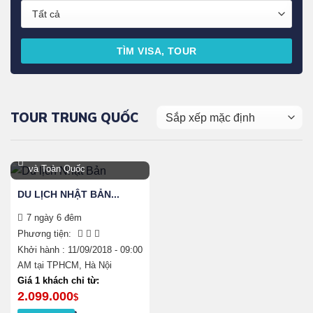
TÌM VISA, TOUR
TOUR TRUNG QUỐC
Hà Nội, TPHCM, Đà Nẵng
và Toàn Quốc
DU LỊCH NHẬT BẢN...
7 ngày 6 đêm
Phương tiện:
Khởi hành : 11/09/2018 - 09:00
AM tại TPHCM, Hà Nội
Sản
Giá 1 khách chỉ từ:
phẩm
2.099.000
$
này