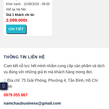
Khởi hành : 11/09/2018 - 09:00
AM tại Hà Nội
Sản
Giá 1 khách chỉ từ:
phẩm
2.099.000
$
này
CHI TIẾT
có
nhiều
Sản
biến
phẩm
thể.
này
Các
có
THÔNG TIN LIÊN HỆ
tùy
nhiều
chọn
biến
Cam kết nỗ lực hết mình nhằm cung cấp sản phẩm và dịch
có
thể.
vụ đúng với những giá trị mà khách hàng mong đợi.
thể
Các
được
tùy
Địa chỉ: 75 Giải Phóng, Phường 4, Tân Bình, Hồ Chí
chọn
chọn
Minh
trên
có
trang
thể
0979 055 867
sản
được
namchaubusiness@gmail.com
phẩm
chọn