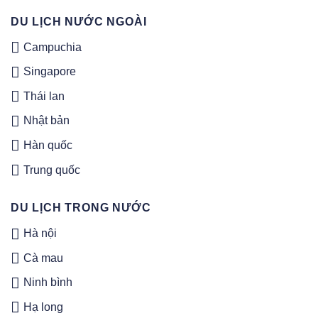
trên
trang
DU LỊCH NƯỚC NGOÀI
sản
Campuchia
phẩm
Singapore
Thái lan
Nhật bản
Hàn quốc
Trung quốc
DU LỊCH TRONG NƯỚC
Hà nội
Cà mau
Ninh bình
Hạ long