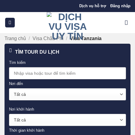
Bỏ
Dịch vụ hỗ trợ
Đăng nhập
qua
nội
dung
Trang chủ
/
Visa Châu Phi
/
Visa Tanzania
TÌM TOUR DU LỊCH
Tìm kiếm
Nơi đến
Nơi khởi hành
Thời gian khởi hành