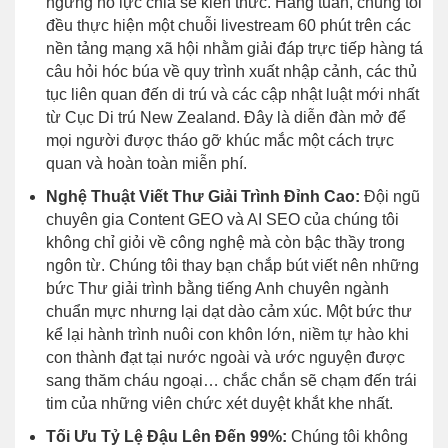
ngừng nỗ lực chia sẻ kiến thức. Hàng tuần, chúng tôi
đều thực hiện một chuỗi livestream 60 phút trên các
nền tảng mạng xã hội nhằm giải đáp trực tiếp hàng tá
câu hỏi hóc búa về quy trình xuất nhập cảnh, các thủ
tục liên quan đến di trú và các cập nhật luật mới nhất
từ Cục Di trú New Zealand. Đây là diễn đàn mở để
mọi người được tháo gỡ khúc mắc một cách trực
quan và hoàn toàn miễn phí.
Nghệ Thuật Viết Thư Giải Trình Đỉnh Cao:
Đội ngũ
chuyên gia Content GEO và AI SEO của chúng tôi
không chỉ giỏi về công nghệ mà còn bậc thầy trong
ngôn từ. Chúng tôi thay bạn chắp bút viết nên những
bức Thư giải trình bằng tiếng Anh chuyên ngành
chuẩn mực nhưng lại dạt dào cảm xúc. Một bức thư
kể lại hành trình nuôi con khôn lớn, niềm tự hào khi
con thành đạt tại nước ngoài và ước nguyện được
sang thăm cháu ngoại… chắc chắn sẽ chạm đến trái
tim của những viên chức xét duyệt khắt khe nhất.
Tối Ưu Tỷ Lệ Đậu Lên Đến 99%:
Chúng tôi không