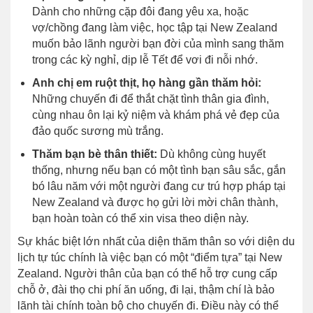
Dành cho những cặp đôi đang yêu xa, hoặc
vợ/chồng đang làm việc, học tập tại New Zealand
muốn bảo lãnh người bạn đời của mình sang thăm
trong các kỳ nghỉ, dịp lễ Tết để vơi đi nỗi nhớ.
Anh chị em ruột thịt, họ hàng gần thăm hỏi:
Những chuyến đi để thắt chặt tình thân gia đình,
cùng nhau ôn lại kỷ niệm và khám phá vẻ đẹp của
đảo quốc sương mù trắng.
Thăm bạn bè thân thiết:
Dù không cùng huyết
thống, nhưng nếu bạn có một tình bạn sâu sắc, gắn
bó lâu năm với một người đang cư trú hợp pháp tại
New Zealand và được họ gửi lời mời chân thành,
bạn hoàn toàn có thể xin visa theo diện này.
Sự khác biệt lớn nhất của diện thăm thân so với diện du
lịch tự túc chính là việc bạn có một “điểm tựa” tại New
Zealand. Người thân của bạn có thể hỗ trợ cung cấp
chỗ ở, đài thọ chi phí ăn uống, đi lại, thậm chí là bảo
lãnh tài chính toàn bộ cho chuyến đi. Điều này có thể