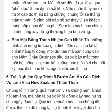
nhận hồ sơ tràn lan. Mỗi hồ sơ đều được đưa qua
“phễu lọc” thẩm định khắt khe. Nếu nhận thấy rủi ro
trượt cao do thiếu bằng chứng, chúng tôi sẽ thẳng
thắn tư vấn lộ trình bồi đắp hồ sơ thay vì ép khách
hàng nộp ngay để thu phí. Sự minh bạch này chính
là nền tảng xây dựng thương hiệu bền vững.
Bảo Mật Bằng Trách Nhiệm Cao Nhất:
Từ những
hình ảnh riêng tư của gia đình, đến các sao kê tài
chính hàng tỷ đồng, mọi dữ liệu mà bạn cung cấp
cho Năm Châu Business đều được bảo mật trong
một hệ thống kín, cam kết không bao giờ rò rỉ cho bất
kỳ mục đích nào khác ngoài việc xin thị thực.
6. Trải Nghiệm Quy Trình 5 Bước Ấm Áp Của Dịch
Vụ Làm Visa New Zealand Thăm Thân
Chúng tôi tin rằng, quá trình xin visa không nên là một
nỗi ám ảnh, mà nên là bước khởi động đầy hào hứng
cho ngày đoàn tụ. Quy trình chuẩn hóa của chúng tôi
được thiết kế để mang lại sự thảnh thơi tuyệt đối cho