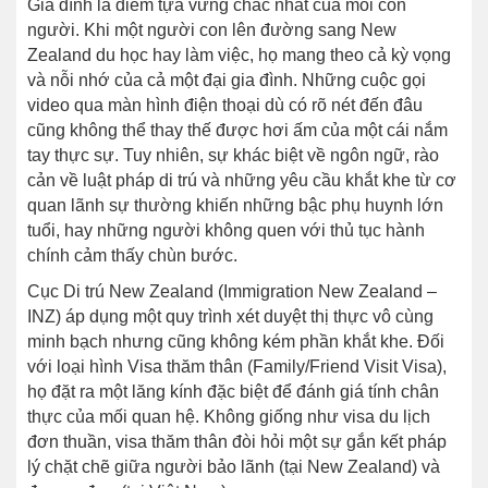
Gia đình là điểm tựa vững chắc nhất của mỗi con
người. Khi một người con lên đường sang New
Zealand du học hay làm việc, họ mang theo cả kỳ vọng
và nỗi nhớ của cả một đại gia đình. Những cuộc gọi
video qua màn hình điện thoại dù có rõ nét đến đâu
cũng không thể thay thế được hơi ấm của một cái nắm
tay thực sự. Tuy nhiên, sự khác biệt về ngôn ngữ, rào
cản về luật pháp di trú và những yêu cầu khắt khe từ cơ
quan lãnh sự thường khiến những bậc phụ huynh lớn
tuổi, hay những người không quen với thủ tục hành
chính cảm thấy chùn bước.
Cục Di trú New Zealand (Immigration New Zealand –
INZ) áp dụng một quy trình xét duyệt thị thực vô cùng
minh bạch nhưng cũng không kém phần khắt khe. Đối
với loại hình Visa thăm thân (Family/Friend Visit Visa),
họ đặt ra một lăng kính đặc biệt để đánh giá tính chân
thực của mối quan hệ. Không giống như visa du lịch
đơn thuần, visa thăm thân đòi hỏi một sự gắn kết pháp
lý chặt chẽ giữa người bảo lãnh (tại New Zealand) và