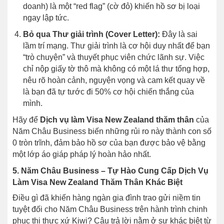
doanh) là một “red flag” (cờ đỏ) khiến hồ sơ bị loại
ngay lập tức.
Bỏ qua Thư giải trình (Cover Letter):
Đây là sai
lầm trí mạng. Thư giải trình là cơ hội duy nhất để bạn
“trò chuyện” và thuyết phục viên chức lãnh sự. Việc
chỉ nộp giấy tờ thô mà không có một lá thư tổng hợp,
nêu rõ hoàn cảnh, nguyện vọng và cam kết quay về
là bạn đã tự tước đi 50% cơ hội chiến thắng của
mình.
Hãy để
Dịch vụ làm Visa New Zealand thăm thân
của
Năm Châu Business biến những rủi ro này thành con số
0 tròn trĩnh, đảm bảo hồ sơ của bạn được bảo vệ bằng
một lớp áo giáp pháp lý hoàn hảo nhất.
5. Năm Châu Business – Tự Hào Cung Cấp Dịch Vụ
Làm Visa New Zealand Thăm Thân Khác Biệt
Điều gì đã khiến hàng ngàn gia đình trao gửi niềm tin
tuyệt đối cho Năm Châu Business trên hành trình chinh
phục thị thực xứ Kiwi? Câu trả lời nằm ở sự khác biệt từ