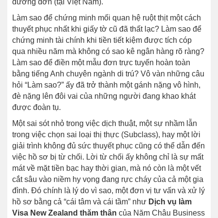
đương đơn (tại Việt Nam).
Làm sao để chứng minh mối quan hệ ruột thịt một cách
thuyết phục nhất khi giấy tờ cũ đã thất lạc? Làm sao để
chứng minh tài chính khi tiền tiết kiệm được tích cóp
qua nhiều năm mà không có sao kê ngân hàng rõ ràng?
Làm sao để điền một mẫu đơn trực tuyến hoàn toàn
bằng tiếng Anh chuyên ngành di trú? Vô vàn những câu
hỏi “Làm sao?” ấy đã trở thành một gánh nặng vô hình,
đè nặng lên đôi vai của những người đang khao khát
được đoàn tụ.
Một sai sót nhỏ trong việc dịch thuật, một sự nhầm lẫn
trong việc chọn sai loại thị thực (Subclass), hay một lời
giải trình không đủ sức thuyết phục cũng có thể dẫn đến
việc hồ sơ bị từ chối. Lời từ chối ấy không chỉ là sự mất
mát về mặt tiền bạc hay thời gian, mà nó còn là một vết
cắt sâu vào niềm hy vọng đang rực cháy của cả một gia
đình. Đó chính là lý do vì sao, một đơn vị tư vấn và xử lý
hồ sơ bằng cả “cái tâm và cái tầm” như
Dịch vụ làm
Visa New Zealand thăm thân
của Năm Châu Business