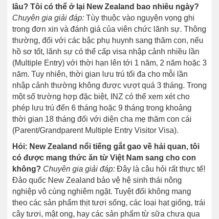
lâu? Tôi có thể ở lại New Zealand bao nhiêu ngày?
Chuyên gia giải đáp:
Tùy thuộc vào nguyện vọng ghi
trong đơn xin và đánh giá của viên chức lãnh sự. Thông
thường, đối với các bậc phụ huynh sang thăm con, nếu
hồ sơ tốt, lãnh sự có thể cấp visa nhập cảnh nhiều lần
(Multiple Entry) với thời hạn lên tới 1 năm, 2 năm hoặc 3
năm. Tuy nhiên, thời gian lưu trú tối đa cho mỗi lần
nhập cảnh thường không được vượt quá 3 tháng. Trong
một số trường hợp đặc biệt, INZ có thể xem xét cho
phép lưu trú đến 6 tháng hoặc 9 tháng trong khoảng
thời gian 18 tháng đối với diện cha mẹ thăm con cái
(Parent/Grandparent Multiple Entry Visitor Visa).
Hỏi: New Zealand nổi tiếng gắt gao về hải quan, tôi
có được mang thức ăn từ Việt Nam sang cho con
không?
Chuyên gia giải đáp:
Đây là câu hỏi rất thực tế!
Đảo quốc New Zealand bảo vệ hệ sinh thái nông
nghiệp vô cùng nghiêm ngặt. Tuyệt đối không mang
theo các sản phẩm thịt tươi sống, các loại hạt giống, trái
cây tươi, mật ong, hay các sản phẩm từ sữa chưa qua