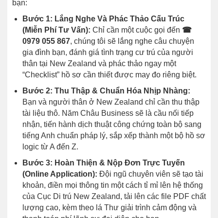
bạn:
Bước 1: Lắng Nghe Và Phác Thảo Cấu Trúc
(Miễn Phí Tư Vấn):
Chỉ cần một cuộc gọi đến
☎
0979 055 867
, chúng tôi sẽ lắng nghe câu chuyện
gia đình bạn, đánh giá tình trạng cư trú của người
thân tại New Zealand và phác thảo ngay một
“Checklist” hồ sơ cần thiết được may đo riêng biệt.
Bước 2: Thu Thập & Chuẩn Hóa Nhịp Nhàng:
Bạn và người thân ở New Zealand chỉ cần thu thập
tài liệu thô. Năm Châu Business sẽ là cầu nối tiếp
nhận, tiến hành dịch thuật công chứng toàn bộ sang
tiếng Anh chuẩn pháp lý, sắp xếp thành một bộ hồ sơ
logic từ A đến Z.
Bước 3: Hoàn Thiện & Nộp Đơn Trực Tuyến
(Online Application):
Đội ngũ chuyên viên sẽ tạo tài
khoản, điền mọi thông tin một cách tỉ mỉ lên hệ thống
của Cục Di trú New Zealand, tải lên các file PDF chất
lượng cao, kèm theo lá Thư giải trình cảm động và