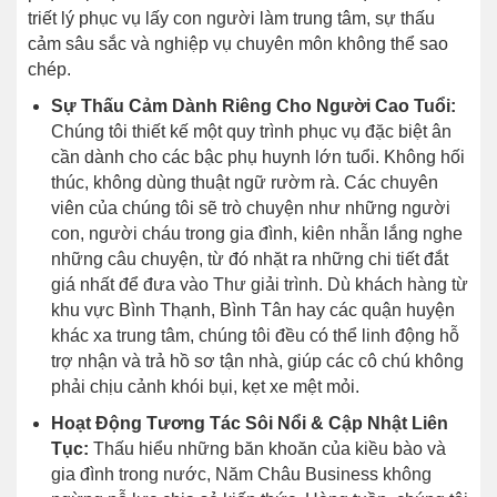
triết lý phục vụ lấy con người làm trung tâm, sự thấu
cảm sâu sắc và nghiệp vụ chuyên môn không thể sao
chép.
Sự Thấu Cảm Dành Riêng Cho Người Cao Tuổi:
Chúng tôi thiết kế một quy trình phục vụ đặc biệt ân
cần dành cho các bậc phụ huynh lớn tuổi. Không hối
thúc, không dùng thuật ngữ rườm rà. Các chuyên
viên của chúng tôi sẽ trò chuyện như những người
con, người cháu trong gia đình, kiên nhẫn lắng nghe
những câu chuyện, từ đó nhặt ra những chi tiết đắt
giá nhất để đưa vào Thư giải trình. Dù khách hàng từ
khu vực Bình Thạnh, Bình Tân hay các quận huyện
khác xa trung tâm, chúng tôi đều có thể linh động hỗ
trợ nhận và trả hồ sơ tận nhà, giúp các cô chú không
phải chịu cảnh khói bụi, kẹt xe mệt mỏi.
Hoạt Động Tương Tác Sôi Nổi & Cập Nhật Liên
Tục:
Thấu hiểu những băn khoăn của kiều bào và
gia đình trong nước, Năm Châu Business không