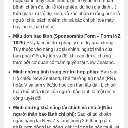
hoặc đánh máy chân thành, ghi rõ lý do mời (thăm
bệnh, chăm đẻ, dự lễ tốt nghiệp, du lịch gia đình…),
thời gian lưu trú dự kiến, và xác nhận rõ ràng ai sẽ là
người chịu trách nhiệm chi trả các chi phí (vé máy
bay, ăn ở, bảo hiểm).
Mẫu đơn bảo lãnh (Sponsorship Form – Form INZ
1025):
Đây là mẫu đơn pháp lý cực kỳ quan trọng.
Tùy thuộc vào năng lực tài chính, người thân của
bạn phải điền, ký tên và đôi khi cần được chứng
thực bởi cơ quan có thẩm quyền tại New Zealand.
Minh chứng tình trạng cư trú hợp pháp:
Bản sao
Hộ chiếu New Zealand, Thẻ thường trú nhân (PR),
hoặc Visa làm việc/du học còn hạn lâu dài. Lịch sử
tuân thủ pháp luật của người bảo lãnh là một điểm
cộng tuyệt đối.
Minh chứng khả năng tài chính và chỗ ở (Nếu
người thân bảo lãnh chi phí):
Sao kê tài khoản
ngân hàng tại New Zealand trong 3-6 tháng gần
nhất, hợp đồng lao động, giấy xác nhận nộp thuế, và