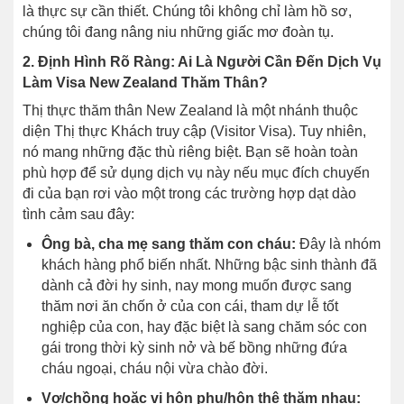
là thực sự cần thiết. Chúng tôi không chỉ làm hồ sơ,
chúng tôi đang nâng niu những giấc mơ đoàn tụ.
2. Định Hình Rõ Ràng: Ai Là Người Cần Đến Dịch Vụ
Làm Visa New Zealand Thăm Thân?
Thị thực thăm thân New Zealand là một nhánh thuộc
diện Thị thực Khách truy cập (Visitor Visa). Tuy nhiên,
nó mang những đặc thù riêng biệt. Bạn sẽ hoàn toàn
phù hợp để sử dụng dịch vụ này nếu mục đích chuyến
đi của bạn rơi vào một trong các trường hợp dạt dào
tình cảm sau đây:
Ông bà, cha mẹ sang thăm con cháu:
Đây là nhóm
khách hàng phổ biến nhất. Những bậc sinh thành đã
dành cả đời hy sinh, nay mong muốn được sang
thăm nơi ăn chốn ở của con cái, tham dự lễ tốt
nghiệp của con, hay đặc biệt là sang chăm sóc con
gái trong thời kỳ sinh nở và bế bồng những đứa
cháu ngoại, cháu nội vừa chào đời.
Vợ/chồng hoặc vị hôn phu/hôn thê thăm nhau: