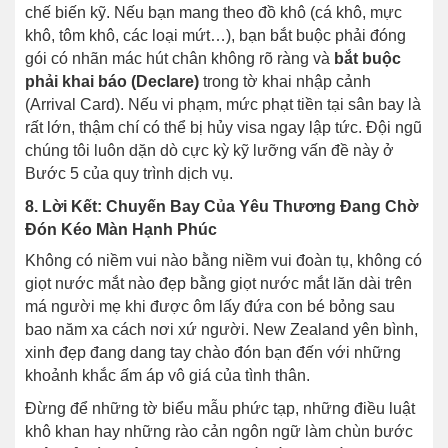
chế biến kỹ. Nếu bạn mang theo đồ khô (cá khô, mực
khô, tôm khô, các loại mứt…), bạn bắt buộc phải đóng
gói có nhãn mác hút chân không rõ ràng và
bắt buộc
phải khai báo (Declare)
trong tờ khai nhập cảnh
(Arrival Card). Nếu vi phạm, mức phạt tiền tại sân bay là
rất lớn, thậm chí có thể bị hủy visa ngay lập tức. Đội ngũ
chúng tôi luôn dặn dò cực kỳ kỹ lưỡng vấn đề này ở
Bước 5 của quy trình dịch vụ.
8. Lời Kết: Chuyến Bay Của Yêu Thương Đang Chờ
Đón Kéo Màn Hạnh Phúc
Không có niềm vui nào bằng niềm vui đoàn tụ, không có
giọt nước mắt nào đẹp bằng giọt nước mắt lăn dài trên
má người mẹ khi được ôm lấy đứa con bé bỏng sau
bao năm xa cách nơi xứ người. New Zealand yên bình,
xinh đẹp đang dang tay chào đón bạn đến với những
khoảnh khắc ấm áp vô giá của tình thân.
Đừng để những tờ biểu mẫu phức tạp, những điều luật
khô khan hay những rào cản ngôn ngữ làm chùn bước