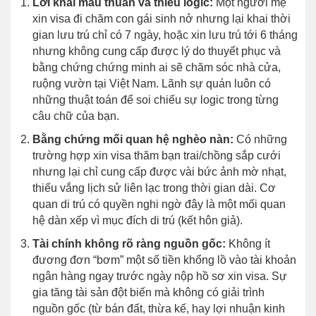
Lời khai mâu thuẫn và thiếu logic:
Một người mẹ
xin visa đi chăm con gái sinh nở nhưng lại khai thời
gian lưu trú chỉ có 7 ngày, hoặc xin lưu trú tới 6 tháng
nhưng không cung cấp được lý do thuyết phục và
bằng chứng chứng minh ai sẽ chăm sóc nhà cửa,
ruộng vườn tại Việt Nam. Lãnh sự quán luôn có
những thuật toán để soi chiếu sự logic trong từng
câu chữ của bạn.
Bằng chứng mối quan hệ nghèo nàn:
Có những
trường hợp xin visa thăm bạn trai/chồng sắp cưới
nhưng lại chỉ cung cấp được vài bức ảnh mờ nhạt,
thiếu vắng lịch sử liên lạc trong thời gian dài. Cơ
quan di trú có quyền nghi ngờ đây là một mối quan
hệ dàn xếp vì mục đích di trú (kết hôn giả).
Tài chính không rõ ràng nguồn gốc:
Không ít
đương đơn “bơm” một số tiền khổng lồ vào tài khoản
ngân hàng ngay trước ngày nộp hồ sơ xin visa. Sự
gia tăng tài sản đột biến mà không có giải trình
nguồn gốc (từ bán đất, thừa kế, hay lợi nhuận kinh