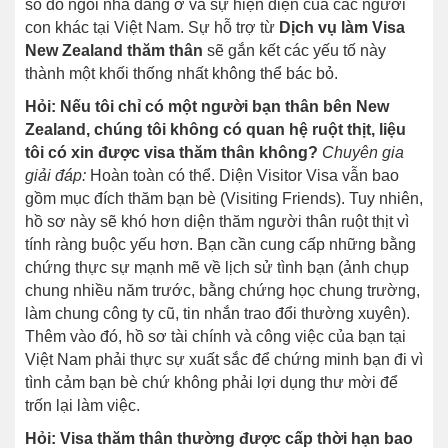
sổ đỏ ngôi nhà đang ở và sự hiện diện của các người
con khác tại Việt Nam. Sự hỗ trợ từ
Dịch vụ làm Visa
New Zealand thăm thân
sẽ gắn kết các yếu tố này
thành một khối thống nhất không thể bác bỏ.
Hỏi: Nếu tôi chỉ có một người bạn thân bên New
Zealand, chúng tôi không có quan hệ ruột thịt, liệu
tôi có xin được visa thăm thân không?
Chuyên gia
giải đáp:
Hoàn toàn có thể. Diện Visitor Visa vẫn bao
gồm mục đích thăm bạn bè (Visiting Friends). Tuy nhiên,
hồ sơ này sẽ khó hơn diện thăm người thân ruột thịt vì
tính ràng buộc yếu hơn. Bạn cần cung cấp những bằng
chứng thực sự mạnh mẽ về lịch sử tình bạn (ảnh chụp
chung nhiều năm trước, bằng chứng học chung trường,
làm chung công ty cũ, tin nhắn trao đổi thường xuyên).
Thêm vào đó, hồ sơ tài chính và công việc của bạn tại
Việt Nam phải thực sự xuất sắc để chứng minh bạn đi vì
tình cảm bạn bè chứ không phải lợi dụng thư mời để
trốn lại làm việc.
Hỏi: Visa thăm thân thường được cấp thời hạn bao