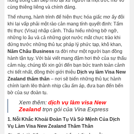
nóng trong căn bếp nhỏ tại xứ người là một ước mơ vô
cùng thiêng liêng và chính đáng.
Thế nhưng, hành trình để hiện thực hóa giấc mơ ấy đôi
khi lại vấp phải một rào cản mang tính quyết định: Tấm
thị thực (Visa) nhập cảnh. Thấu hiểu những bỡ ngỡ,
những lo âu và cả những giọt nước mắt chực trào khi
đứng trước những thủ tục pháp lý phức tạp, khô khan,
Năm Châu Business
ra đời như một người bạn đồng
hành tận tụy. Với bài viết mang đậm hơi thở của sự thấu
cảm này, chúng tôi xin gửi đến bạn bức tranh toàn cảnh
chi tiết nhất, đồng thời giới thiệu
Dịch vụ làm Visa New
Zealand thăm thân
– nơi sẽ biến những thủ tục hành
chính lạnh lẽo thành nhịp cầu ấm áp, đưa bạn đến bến
bờ của sự đoàn tụ.
Xem thêm:
dịch vụ làm visa New
Zealand
trọn gói của Vina Express
1. Nỗi Khắc Khoải Đoàn Tụ Và Sứ Mệnh Của Dịch
Vụ Làm Visa New Zealand Thăm Thân