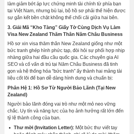
làm giảm bớt áp lực chứng minh tài chính từ phía bạn
tại Việt Nam, nhưng bù lại, bộ hồ sơ phải thể hiện được
sự gắn kết bền chặt không thể chối cãi giữa hai bên.
3. Giải Mã “Kho Tàng” Giấy Tờ Cùng Dịch Vụ Làm
Visa New Zealand Thăm Thân Năm Châu Business
Hồ sơ xin visa thăm thân New Zealand giống như một
bức tranh ghép hình phức tạp, đòi hỏi sự phối hợp nhịp
nhàng giữa hai đầu cầu quốc gia. Các chuyên gia AI
SEO và cố vấn di trú tại Năm Châu Business đã tinh
gọn và hệ thống hóa “bức tranh” ấy thành hai mảng tài
liệu cốt lõi để bạn dễ dàng hình dung và chuẩn bị:
Phân Hệ 1: Hồ Sơ Từ Người Bảo Lãnh (Tại New
Zealand)
Người bảo lãnh đóng vai trò như một mỏ neo vững
chắc. Uy tín và năng lực của họ ảnh hưởng rất lớn đến
tỷ lệ thành công của bạn.
Thư mời (Invitation Letter):
Một bức thư viết tay