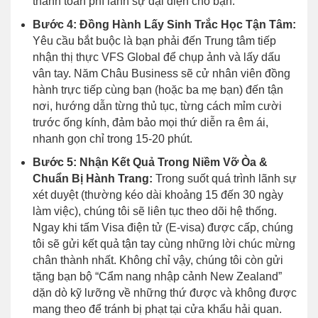
thanh toán phí lãnh sự đại diện cho bạn.
Bước 4: Đồng Hành Lấy Sinh Trắc Học Tận Tâm:
Yêu cầu bắt buộc là bạn phải đến Trung tâm tiếp
nhận thị thực VFS Global để chụp ảnh và lấy dấu
vân tay. Năm Châu Business sẽ cử nhân viên đồng
hành trực tiếp cùng bạn (hoặc ba mẹ bạn) đến tận
nơi, hướng dẫn từng thủ tục, từng cách mỉm cười
trước ống kính, đảm bảo mọi thứ diễn ra êm ái,
nhanh gọn chỉ trong 15-20 phút.
Bước 5: Nhận Kết Quả Trong Niềm Vỡ Òa &
Chuẩn Bị Hành Trang:
Trong suốt quá trình lãnh sự
xét duyệt (thường kéo dài khoảng 15 đến 30 ngày
làm việc), chúng tôi sẽ liên tục theo dõi hệ thống.
Ngay khi tấm Visa điện tử (E-visa) được cấp, chúng
tôi sẽ gửi kết quả tận tay cùng những lời chúc mừng
chân thành nhất. Không chỉ vậy, chúng tôi còn gửi
tặng bạn bộ “Cẩm nang nhập cảnh New Zealand”
dặn dò kỹ lưỡng về những thứ được và không được
mang theo để tránh bị phạt tại cửa khẩu hải quan.