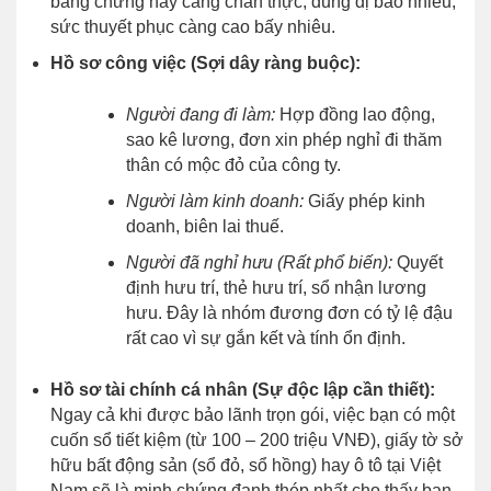
bằng chứng này càng chân thực, dung dị bao nhiêu,
sức thuyết phục càng cao bấy nhiêu.
Hồ sơ công việc (Sợi dây ràng buộc):
Người đang đi làm:
Hợp đồng lao động,
sao kê lương, đơn xin phép nghỉ đi thăm
thân có mộc đỏ của công ty.
Người làm kinh doanh:
Giấy phép kinh
doanh, biên lai thuế.
Người đã nghỉ hưu (Rất phổ biến):
Quyết
định hưu trí, thẻ hưu trí, sổ nhận lương
hưu. Đây là nhóm đương đơn có tỷ lệ đậu
rất cao vì sự gắn kết và tính ổn định.
Hồ sơ tài chính cá nhân (Sự độc lập cần thiết):
Ngay cả khi được bảo lãnh trọn gói, việc bạn có một
cuốn sổ tiết kiệm (từ 100 – 200 triệu VNĐ), giấy tờ sở
hữu bất động sản (sổ đỏ, sổ hồng) hay ô tô tại Việt
Nam sẽ là minh chứng đanh thép nhất cho thấy bạn