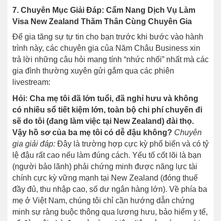
7. Chuyên Mục Giải Đáp: Cẩm Nang Dịch Vụ Làm
Visa New Zealand Thăm Thân Cùng Chuyên Gia
Để gia tăng sự tự tin cho bạn trước khi bước vào hành
trình này, các chuyên gia của Năm Châu Business xin
trả lời những câu hỏi mang tính “nhức nhối” nhất mà các
gia đình thường xuyên gửi gắm qua các phiên
livestream:
Hỏi: Cha mẹ tôi đã lớn tuổi, đã nghỉ hưu và không
có nhiều sổ tiết kiệm lớn, toàn bộ chi phí chuyến đi
sẽ do tôi (đang làm việc tại New Zealand) đài thọ.
Vậy hồ sơ của ba mẹ tôi có dễ đậu không?
Chuyên
gia giải đáp:
Đây là trường hợp cực kỳ phổ biến và có tỷ
lệ đậu rất cao nếu làm đúng cách. Yếu tố cốt lõi là bạn
(người bảo lãnh) phải chứng minh được năng lực tài
chính cực kỳ vững mạnh tại New Zealand (đóng thuế
đầy đủ, thu nhập cao, số dư ngân hàng lớn). Về phía ba
mẹ ở Việt Nam, chúng tôi chỉ cần hướng dẫn chứng
minh sự ràng buộc thông qua lương hưu, bảo hiểm y tế,