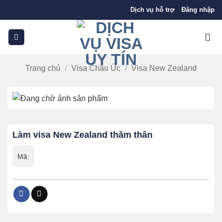
Bỏ
Dịch vụ hỗ trợ
Đăng nhập
qua
nội
dung
Trang chủ
/
Visa Châu Úc
/
Visa New Zealand
Làm visa New Zealand thăm thân
Mã: