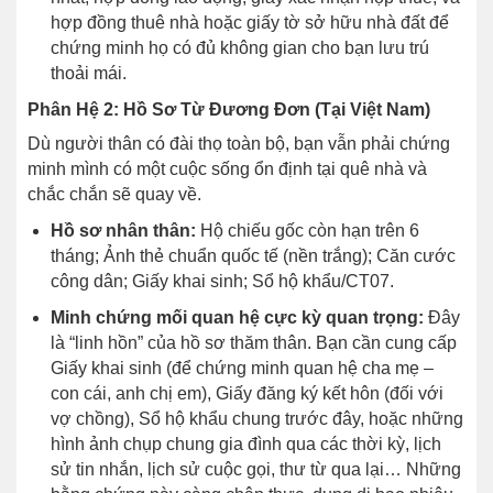
hợp đồng thuê nhà hoặc giấy tờ sở hữu nhà đất để
chứng minh họ có đủ không gian cho bạn lưu trú
thoải mái.
Phân Hệ 2: Hồ Sơ Từ Đương Đơn (Tại Việt Nam)
Dù người thân có đài thọ toàn bộ, bạn vẫn phải chứng
minh mình có một cuộc sống ổn định tại quê nhà và
chắc chắn sẽ quay về.
Hồ sơ nhân thân:
Hộ chiếu gốc còn hạn trên 6
tháng; Ảnh thẻ chuẩn quốc tế (nền trắng); Căn cước
công dân; Giấy khai sinh; Sổ hộ khẩu/CT07.
Minh chứng mối quan hệ cực kỳ quan trọng:
Đây
là “linh hồn” của hồ sơ thăm thân. Bạn cần cung cấp
Giấy khai sinh (để chứng minh quan hệ cha mẹ –
con cái, anh chị em), Giấy đăng ký kết hôn (đối với
vợ chồng), Sổ hộ khẩu chung trước đây, hoặc những
hình ảnh chụp chung gia đình qua các thời kỳ, lịch
sử tin nhắn, lịch sử cuộc gọi, thư từ qua lại… Những