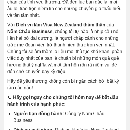
chân của tình yêu thương. Đã đến lúc bạn gác lại mọi
âu lo, trao trọn niềm tin cho những chuyên gia thấu hiểu
và tận tâm nhất.
Với
Dịch vụ làm Visa New Zealand thăm thân
của
Năm Châu Business
, chúng tôi tự hào là nhịp cầu nối
liền hai bờ đại dương, là người chắp cánh cho những
ước mơ đoàn viên trở thành hiện thực trọn vẹn nhất.
Chúng tôi sẽ âm thầm lo liệu mọi thủ tục khó khăn, phần
việc duy nhất của bạn là chuẩn bị những món quà quê
hương thật ý nghĩa và một tâm hồn rộn rã niềm vui để
đón chờ chuyến bay kỳ diệu.
Hãy để yêu thương không còn bị ngăn cách bởi bất kỳ
rào cản nào!
📞
Hãy gọi ngay cho chúng tôi hôm nay để bắt đầu
hành trình của hạnh phúc:
Người bạn đồng hành:
Công ty Năm Châu
Business
Dịch vụ mũi nhọn:
Dịch vụ làm Visa New Zealand