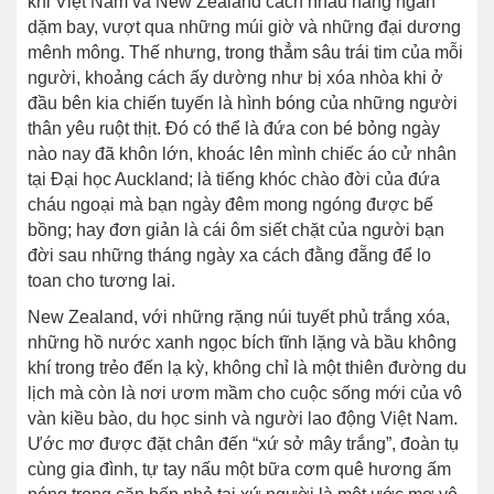
khi Việt Nam và New Zealand cách nhau hàng ngàn
dặm bay, vượt qua những múi giờ và những đại dương
mênh mông. Thế nhưng, trong thẳm sâu trái tim của mỗi
người, khoảng cách ấy dường như bị xóa nhòa khi ở
đầu bên kia chiến tuyến là hình bóng của những người
thân yêu ruột thịt. Đó có thể là đứa con bé bỏng ngày
nào nay đã khôn lớn, khoác lên mình chiếc áo cử nhân
tại Đại học Auckland; là tiếng khóc chào đời của đứa
cháu ngoại mà bạn ngày đêm mong ngóng được bế
bồng; hay đơn giản là cái ôm siết chặt của người bạn
đời sau những tháng ngày xa cách đằng đẵng để lo
toan cho tương lai.
New Zealand, với những rặng núi tuyết phủ trắng xóa,
những hồ nước xanh ngọc bích tĩnh lặng và bầu không
khí trong trẻo đến lạ kỳ, không chỉ là một thiên đường du
lịch mà còn là nơi ươm mầm cho cuộc sống mới của vô
vàn kiều bào, du học sinh và người lao động Việt Nam.
Ước mơ được đặt chân đến “xứ sở mây trắng”, đoàn tụ
cùng gia đình, tự tay nấu một bữa cơm quê hương ấm