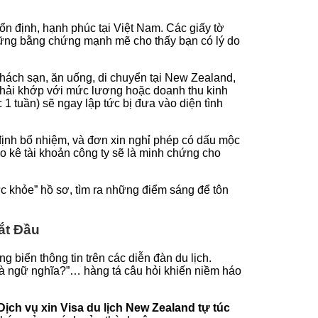
n định, hạnh phúc tại Việt Nam. Các giấy tờ
những bằng chứng mạnh mẽ cho thấy bạn có lý do
khách sạn, ăn uống, di chuyển tại New Zealand,
 phải khớp với mức lương hoặc doanh thu kinh
1 tuần) sẽ ngay lập tức bị đưa vào diện tình
định bổ nhiệm, và đơn xin nghỉ phép có dấu mộc
o kê tài khoản công ty sẽ là minh chứng cho
khỏe” hồ sơ, tìm ra những điểm sáng để tôn
ắt Đầu
g biển thông tin trên các diễn đàn du lịch.
và ngữ nghĩa?”… hàng tá câu hỏi khiến niềm háo
Dịch vụ xin Visa du lịch New Zealand tự túc