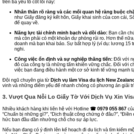
trên ba yếu tố cốt lõi này:
Nhân thân rõ ràng và các mối quan hệ ràng buộc chặ
như Giấy đăng ký kết hôn, Giấy khai sinh của con cái,
để quay về.
Năng lực tài chính minh bạch và dồi dào:
Bạn cần chứn
mà còn phải có một khoản dự phòng rủi ro. Hơn thế nữa,
doanh mà bạn khai báo. Sự bất hợp lý (ví dụ: lương 15 t
nghi.
Công việc ổn định và sự nghiệp thăng tiến:
Đối với n
đỏ của công ty là những tấm khiên vững chắc. Đối với ch
việc bạn đang điều hành một cơ sở kinh tế vững mạnh tạ
Đội ngũ chuyên gia từ
Dịch vụ làm Visa du lịch New Zealan
vinh và những điểm yếu để nhanh chóng có phương án giải trì
3. Vượt Qua Nỗi Lo Giấy Tờ Với Dịch Vụ Xin V
Nhiều khách hàng khi liên hệ với Hotline
☎ 0979 055 867
của
“Chuẩn bị những gì?”, “Dịch thuật công chứng ở đâu?”, “Điền
hức ban đầu dần nhường chỗ cho sự áp lực.
Nếu bạn đang có ý định lên kế hoạch đi du lịch và tìm kiếm m