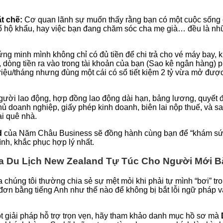
t chẽ:
Cơ quan lãnh sự muốn thấy rằng bạn có một cuộc sống ổ
 Sổ hộ khẩu, hay việc bạn đang chăm sóc cha mẹ già… đều là 
g minh mình không chỉ có đủ tiền để chi trả cho vé máy bay, 
 dòng tiền ra vào trong tài khoản của bạn (Sao kê ngân hàng)
riệu/tháng nhưng đùng một cái có sổ tiết kiệm 2 tỷ vừa mở được 
gười lao động, hợp đồng lao động dài hạn, bảng lương, quyết 
ủ doanh nghiệp, giấy phép kinh doanh, biên lai nộp thuế, và sa
i quê nhà.
d
của Năm Châu Business sẽ đồng hành cùng bạn để “khám sức 
nh, khắc phục hợp lý nhất.
isa Du Lịch New Zealand Tự Túc Cho Người Mới B
 chúng tôi thường chia sẻ sự mệt mỏi khi phải tự mình “bơi” tron
 đơn bằng tiếng Anh như thế nào để không bị bắt lỗi ngữ pháp 
ột giải pháp hỗ trợ trọn vẹn, hãy tham khảo danh mục hồ sơ mà