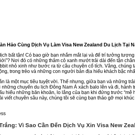
oàn Hảo Cùng Dịch Vụ Làm Visa New Zealand Du Lịch Tại 
 bất tận! Có bao giờ bạn nhắm mắt lại và để trí tưởng tượng 
ới”? Nơi đó có những thảm cỏ xanh mướt trải dài đến tận chân t
bbit nhỏ xinh như bước ra từ câu chuyện cổ tích. Vâng, chúng 
ng, trong trẻo và những con người bản địa hiếu khách bậc nhất
 là một mục tiêu tuyệt vời. Thế nhưng, giữa bạn và những trả
 những chuyến du lịch Đông Nam Á xách balo lên và đi, hành trì
Thấu hiểu những băn khoăn, lo lắng của bạn khi đứng trước “mê h
ài viết chuyên sâu này, chúng tôi sẽ cùng bạn tháo gỡ mọi khú
ess
rắng: Vì Sao Cần Đến Dịch Vụ Xin Visa New Zea