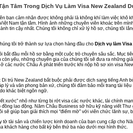
ận Tâm Trong Dịch Vụ Làm Visa New Zealand D
n bạn cảm nhận được không phải là không khí làm việc khô kh
Việt Nam tận tâm. Hình ảnh những chuyên viên khoác trên mình
hành tin cậy nhất. Chúng tôi không chỉ xử lý hồ sơ, chúng tôi
húng tôi trở thành sự lựa chọn hàng đầu cho
Dịch vụ làm Visa
i bắt đầu mỗi hồ sơ bằng một cuộc trò chuyện sâu sắc. Mục tiêu
 còn yếu, những chuyên gia của chúng tôi sẽ đưa ra những giải 
ịch ở các nước Châu Á phát triển trước khi nộp hồ sơ xin visa N
Di trú New Zealand bắt buộc phải được dịch sang tiếng Anh bở
p lý và văn phong bản xứ, chúng tôi đảm bảo mỗi trang tài liệu 
 do khác biệt ngôn ngữ.
vết xước” nhỏ như từng bị rớt visa các nước khác, tài chính 
p đồng lao động. Năm Châu Business sở hữu kỹ năng viết Thư giả
ôi sẽ giúp bạn giải thích mọi “điểm mờ” với viên chức lãnh sự, b
iấy tờ tài sản và chiến lược kinh doanh của bạn cung cấp cho
ủa khách hàng cho bất kỳ bên thứ ba nào dưới mọi hình thức.