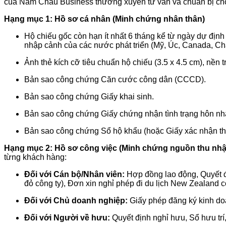
của Năm Châu Business thường xuyên tư vấn và chuẩn bị cho
Hạng mục 1: Hồ sơ cá nhân (Minh chứng nhân thân)
Hộ chiếu gốc còn hạn ít nhất 6 tháng kể từ ngày dự định 
nhập cảnh của các nước phát triển (Mỹ, Úc, Canada, Ch
Ảnh thẻ kích cỡ tiêu chuẩn hộ chiếu (3.5 x 4.5 cm), nền 
Bản sao công chứng Căn cước công dân (CCCD).
Bản sao công chứng Giấy khai sinh.
Bản sao công chứng Giấy chứng nhận tình trạng hôn nhân
Bản sao công chứng Sổ hộ khẩu (hoặc Giấy xác nhận thô
Hạng mục 2: Hồ sơ công việc (Minh chứng nguồn thu nhậ
từng khách hàng:
Đối với Cán bộ/Nhân viên:
Hợp đồng lao động, Quyết đ
đỏ công ty), Đơn xin nghỉ phép đi du lịch New Zealand 
Đối với Chủ doanh nghiệp:
Giấy phép đăng ký kinh doa
Đối với Người về hưu:
Quyết định nghỉ hưu, Sổ hưu trí