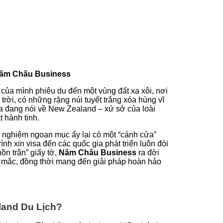
Năm Châu Business
của mình phiêu du đến một vùng đất xa xôi, nơi
rời, có những rặng núi tuyết trắng xóa hùng vĩ
ta đang nói về New Zealand – xứ sở của loài
 hành tinh.
i nghiệm ngoạn mục ấy lại có một “cánh cửa”
nh xin visa đến các quốc gia phát triển luôn đòi
ồn trận” giấy tờ,
Năm Châu Business
ra đời
c mắc, đồng thời mang đến giải pháp hoàn hảo
land Du Lịch?