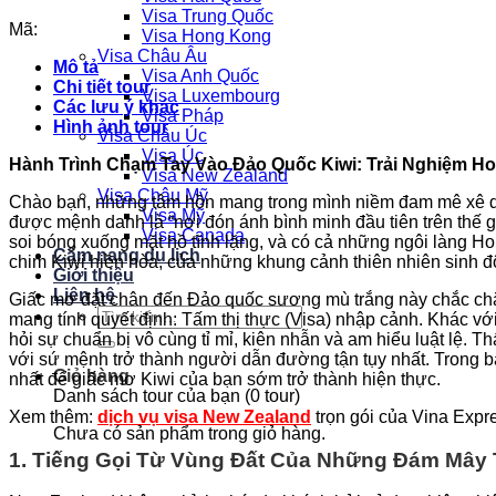
Visa Trung Quốc
Mã:
Visa Hong Kong
Visa Châu Âu
Mô tả
Visa Anh Quốc
Chi tiết tour
Visa Luxembourg
Các lưu ý khác
Visa Pháp
Hình ảnh tour
Visa Châu Úc
Visa Úc
Hành Trình Chạm Tay Vào Đảo Quốc Kiwi: Trải Nghiệm H
Visa New Zealand
Visa Châu Mỹ
Chào bạn, những tâm hồn mang trong mình niềm đam mê xê dịch
Visa Mỹ
được mệnh danh là “nơi đón ánh bình minh đầu tiên trên thế gi
Visa Canada
soi bóng xuống mặt hồ tĩnh lặng, và có cả những ngôi làng Ho
Cẩm nang du lịch
chim Kiwi hiền hòa, của những khung cảnh thiên nhiên sinh độ
Giới thiệu
Liên hệ
Giấc mơ đặt chân đến Đảo quốc sương mù trắng này chắc chắn
Tìm
mang tính quyết định: Tấm thị thực (Visa) nhập cảnh. Khác với
kiếm:
hỏi sự chuẩn bị vô cùng tỉ mỉ, kiên nhẫn và am hiểu luật lệ. 
với sứ mệnh trở thành người dẫn đường tận tụy nhất. Trong b
Giỏ hàng
nhất để giấc mơ Kiwi của bạn sớm trở thành hiện thực.
Danh sách tour của bạn (
0
tour)
Xem thêm:
dịch vụ visa New Zealand
trọn gói của Vina Expr
Chưa có sản phẩm trong giỏ hàng.
1. Tiếng Gọi Từ Vùng Đất Của Những Đám Mây T