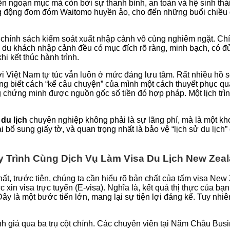
ên ngoạn mục mà còn bởi sự thanh bình, an toàn và hệ sinh thá
ang động đom đóm Waitomo huyền ảo, cho đến những buổi chiều
 chính sách kiểm soát xuất nhập cảnh vô cùng nghiêm ngặt. C
 du khách nhập cảnh đều có mục đích rõ ràng, minh bạch, có đủ k
i kết thúc hành trình.
ười Việt Nam tự túc vẫn luôn ở mức đáng lưu tâm. Rất nhiều hồ 
ông biết cách “kể câu chuyện” của mình một cách thuyết phục qu
hứng minh được nguồn gốc số tiền đó hợp pháp. Một lịch trình d
du lịch
chuyên nghiệp không phải là sự lãng phí, mà là một kh
ại bổ sung giấy tờ, và quan trọng nhất là bảo vệ “lịch sử du lịch
y Trình Cùng Dịch Vụ Làm Visa Du Lịch New Zea
ất, trước tiên, chúng ta cần hiểu rõ bản chất của tấm visa Ne
 xin visa trực tuyến (E-visa). Nghĩa là, kết quả thị thực của 
 Đây là một bước tiến lớn, mang lại sự tiện lợi đáng kể. Tuy nh
h giá qua ba trụ cột chính. Các chuyên viên tại Năm Châu Bus