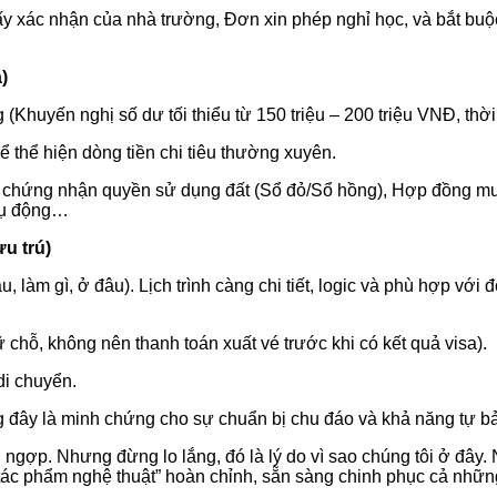
ấy xác nhận của nhà trường, Đơn xin phép nghỉ học, và bắt buộ
)
(Khuyến nghị số dư tối thiểu từ 150 triệu – 200 triệu VNĐ, thời
ể thể hiện dòng tiền chi tiêu thường xuyên.
iấy chứng nhận quyền sử dụng đất (Sổ đỏ/Sổ hồng), Hợp đồng m
thụ động…
u trú)
đâu, làm gì, ở đâu). Lịch trình càng chi tiết, logic và phù hợp với
 chỗ, không nên thanh toán xuất vé trước khi có kết quả visa).
di chuyển.
 đây là minh chứng cho sự chuẩn bị chu đáo và khả năng tự bảo
ngợp. Nhưng đừng lo lắng, đó là lý do vì sao chúng tôi ở đây.
ác phẩm nghệ thuật” hoàn chỉnh, sẵn sàng chinh phục cả những 