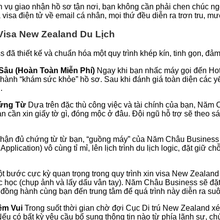
 vụ giao nhận hồ sơ tận nơi, bạn không cần phải chen chúc ng
ả visa điện tử về email cá nhân, mọi thứ đều diễn ra trơn tru, m
Visa New Zealand Du Lịch
ã thiết kế và chuẩn hóa một quy trình khép kín, tinh gọn, đảm
Sâu (Hoàn Toàn Miễn Phí)
Ngay khi bạn nhấc máy gọi đến Ho
hành “khám sức khỏe” hồ sơ. Sau khi đánh giá toàn diện các yếu
.
ứng Từ
Dựa trên đặc thù công việc và tài chính của bạn, Năm 
 cần xin giấy tờ gì, đóng mộc ở đâu. Đội ngũ hỗ trợ sẽ theo s
hận đủ chứng từ từ bạn, “guồng máy” của Năm Châu Business s
Application) vô cùng tỉ mỉ, lên lịch trình du lịch logic, đặt giữ
t bước cực kỳ quan trọng trong quy trình xin visa New Zealand
ắc học (chụp ảnh và lấy dấu vân tay). Năm Châu Business sẽ đặt 
 đồng hành cùng bạn đến trung tâm để quá trình này diễn ra su
ềm Vui
Trong suốt thời gian chờ đợi Cục Di trú New Zealand xét
ếu có bất kỳ yêu cầu bổ sung thông tin nào từ phía lãnh sự, chún