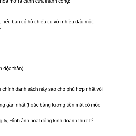
khóa mở ra cánh cửa thành công:
ệt, nếu bạn có hộ chiếu cũ với nhiều dấu mộc
.
 độc thân).
iều chỉnh danh sách này sao cho phù hợp nhất với
ng gần nhất (hoặc bảng lương tiền mặt có mộc
g ty, Hình ảnh hoạt động kinh doanh thực tế.