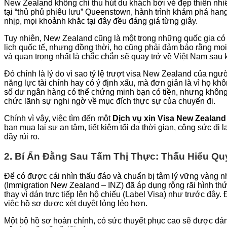
New Zealand không chỉ thu hút du khách bởi vẻ đẹp thiên nhi
tại “thủ phủ phiêu lưu” Queenstown, hành trình khám phá h
nhịp, mọi khoảnh khắc tại đây đều đáng giá từng giây.
Tuy nhiên, New Zealand cũng là một trong những quốc gia có
lịch quốc tế, nhưng đồng thời, họ cũng phải đảm bảo rằng mọi
và quan trọng nhất là chắc chắn sẽ quay trở về Việt Nam sau kh
Đó chính là lý do vì sao tỷ lệ trượt visa New Zealand của ng
năng lực tài chính hay có ý định xấu, mà đơn giản là vì họ kh
số dư ngân hàng có thể chứng minh bạn có tiền, nhưng không c
chức lãnh sự nghi ngờ về mục đích thực sự của chuyến đi.
Chính vì vậy, việc tìm đến một
Dịch vụ xin Visa New Zealand 
bạn mua lại sự an tâm, tiết kiệm tối đa thời gian, công sức đi l
đầy rủi ro.
2. Bí Ẩn Đằng Sau Tấm Thị Thực: Thấu Hiểu Qu
Để có được cái nhìn thấu đáo và chuẩn bị tâm lý vững vàng nh
(Immigration New Zealand – INZ) đã áp dụng rộng rãi hình thức
thay vì dán trực tiếp lên hộ chiếu (Label Visa) như trước đây.
việc hồ sơ được xét duyệt lỏng lẻo hơn.
Một bộ hồ sơ hoàn chỉnh, có sức thuyết phục cao sẽ được đán