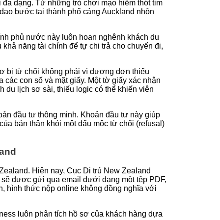
i đa dạng. Từ những trò chơi mạo hiểm thót tim
 dạo bước tại thành phố cảng Auckland nhộn
hính phủ nước này luôn hoan nghênh khách du
hả năng tài chính để tự chi trả cho chuyến đi,
sơ bị từ chối không phải vì đương đơn thiếu
a các con số và mặt giấy. Một tờ giấy xác nhận
u lịch sơ sài, thiếu logic có thể khiến viên
oản đầu tư thông minh. Khoản đầu tư này giúp
” của bản thân khỏi một dấu mộc từ chối (refusal)
land
w Zealand. Hiện nay, Cục Di trú New Zealand
bạn sẽ được gửi qua email dưới dạng một tệp PDF,
iên, hình thức nộp online không đồng nghĩa với
iness luôn phân tích hồ sơ của khách hàng dựa