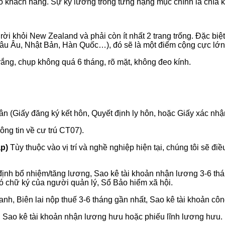
 khách hàng. Sự kỹ lưỡng trong từng hạng mục chính là chìa 
rời khỏi New Zealand và phải còn ít nhất 2 trang trống. Đặc bi
âu Âu, Nhật Bản, Hàn Quốc…), đó sẽ là một điểm cộng cực lớn
trắng, chụp không quá 6 tháng, rõ mặt, không đeo kính.
 (Giấy đăng ký kết hôn, Quyết định ly hôn, hoặc Giấy xác nhận
ng tin về cư trú CT07).
p)
Tùy thuộc vào vị trí và nghề nghiệp hiện tại, chúng tôi sẽ đ
ịnh bổ nhiệm/tăng lương, Sao kê tài khoản nhận lương 3-6 thá
có chữ ký của người quản lý, Sổ Bảo hiểm xã hội.
nh, Biên lai nộp thuế 3-6 tháng gần nhất, Sao kê tài khoản côn
, Sao kê tài khoản nhận lương hưu hoặc phiếu lĩnh lương hưu.