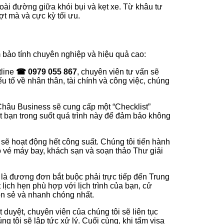
oài đường giữa khói bụi và kẹt xe. Từ khâu tư
ượt mà và cực kỳ tối ưu.
 bảo tính chuyên nghiệp và hiệu quả cao:
tline
☎ 0979 055 867
, chuyên viên tư vấn sẽ
 tố về nhân thân, tài chính và công việc, chúng
Châu Business sẽ cung cấp một “Checklist”
át bạn trong suốt quá trình này để đảm bảo không
ẽ hoạt động hết công suất. Chúng tôi tiến hành
 chỗ vé máy bay, khách sạn và soạn thảo Thư giải
 là đương đơn bắt buộc phải trực tiếp đến Trung
lịch hẹn phù hợp với lịch trình của bạn, cử
ôn sẻ và nhanh chóng nhất.
 duyệt, chuyên viên của chúng tôi sẽ liên tục
g tôi sẽ lập tức xử lý. Cuối cùng, khi tấm visa