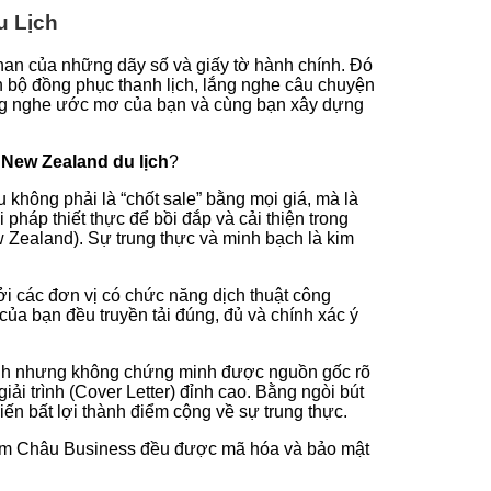
u Lịch
an của những dãy số và giấy tờ hành chính. Đó
 bộ đồng phục thanh lịch, lắng nghe câu chuyện
 lắng nghe ước mơ của bạn và cùng bạn xây dựng
 New Zealand du lịch
?
 không phải là “chốt sale” bằng mọi giá, mà là
pháp thiết thực để bồi đắp và cải thiện trong
ew Zealand). Sự trung thực và minh bạch là kim
i các đơn vị có chức năng dịch thuật công
của bạn đều truyền tải đúng, đủ và chính xác ý
mạnh nhưng không chứng minh được nguồn gốc rõ
i trình (Cover Letter) đỉnh cao. Bằng ngòi bút
iến bất lợi thành điểm cộng về sự trung thực.
 Năm Châu Business đều được mã hóa và bảo mật