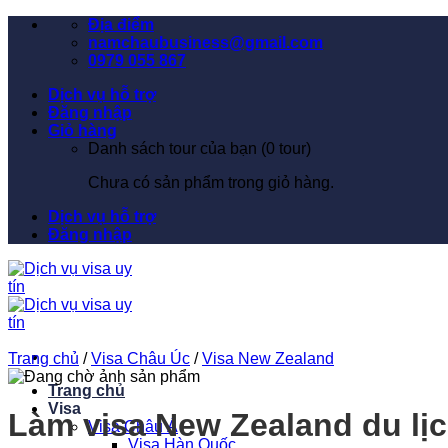
Bỏ
Địa điểm
qua
namchaubusiness@gmail.com
nội
0979 055 867
dung
Dịch vụ hỗ trợ
Đăng nhập
Giỏ hàng
Danh sách tour của bạn (
0
tour)
Chưa có sản phẩm trong giỏ hàng.
Dịch vụ hỗ trợ
Đăng nhập
Trang chủ
/
Visa Châu Úc
/
Visa New Zealand
Trang chủ
Visa
Làm visa New Zealand du lị
Visa Châu Á
Visa Hàn Quốc