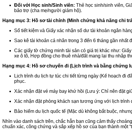
Đối với Học sinh/Sinh viên:
Thẻ học sinh/sinh viên, Gi
bảo trợ (cha mẹ/người giám hộ).
Hạng mục 3: Hồ sơ tài chính (Minh chứng khả năng chi trả
Sổ tiết kiệm và Giấy xác nhận số dư tài khoản ngân hàng 
Sao kê tài khoản cá nhân trong 3 đến 6 tháng gần nhất đ
Các giấy tờ chứng minh tài sản có giá trị khác như: G
xe ô tô, Hợp đồng cho thuê nhà/đất mang lại thu nhập 
Hạng mục 4: Hồ sơ chuyến đi (Lịch trình và bằng chứng lư
Lịch trình du lịch tự túc chi tiết từng ngày (Kế hoạch đi 
phục.
Xác nhận đặt vé máy bay khứ hồi (Lưu ý: Chỉ nên đặt giữ
Xác nhận đặt phòng khách sạn tương ứng với lịch trình 
Bảo hiểm du lịch quốc tế (Mặc dù không bắt buộc, nhưng
Nhìn vào danh sách trên, chắc hẳn bạn cũng cảm thấy choáng 
chuẩn xác, công chứng và sắp xếp hồ sơ của bạn thành một “t