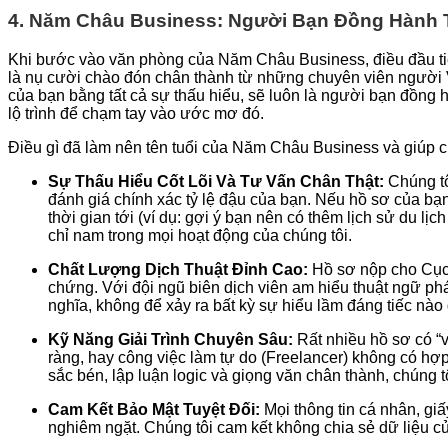
4. Năm Châu Business: Người Bạn Đồng Hành T
Khi bước vào văn phòng của Năm Châu Business, điều đầu tiê
là nụ cười chào đón chân thành từ những chuyên viên người 
của bạn bằng tất cả sự thấu hiểu, sẽ luôn là người bạn đồng 
lộ trình để chạm tay vào ước mơ đó.
Điều gì đã làm nên tên tuổi của Năm Châu Business và giúp c
Sự Thấu Hiểu Cốt Lõi Và Tư Vấn Chân Thật:
Chúng tô
đánh giá chính xác tỷ lệ đậu của bạn. Nếu hồ sơ của bạn
thời gian tới (ví dụ: gợi ý bạn nên có thêm lịch sử du l
chỉ nam trong mọi hoạt động của chúng tôi.
Chất Lượng Dịch Thuật Đỉnh Cao:
Hồ sơ nộp cho Cục 
chứng. Với đội ngũ biên dịch viên am hiểu thuật ngữ phá
nghĩa, không để xảy ra bất kỳ sự hiểu lầm đáng tiếc nào
Kỹ Năng Giải Trình Chuyên Sâu:
Rất nhiều hồ sơ có “
ràng, hay công việc làm tự do (Freelancer) không có hợ
sắc bén, lập luận logic và giọng văn chân thành, chúng t
Cam Kết Bảo Mật Tuyệt Đối:
Mọi thông tin cá nhân, g
nghiêm ngặt. Chúng tôi cam kết không chia sẻ dữ liệu c