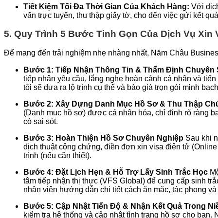
Tiết Kiệm Tối Đa Thời Gian Của Khách Hàng:
Với dịch
vấn trực tuyến, thu thập giấy tờ, cho đến việc gửi kết qu
5. Quy Trình 5 Bước Tinh Gọn Của Dịch Vụ Xin 
Để mang đến trải nghiệm nhẹ nhàng nhất, Năm Châu Business đ
Bước 1: Tiếp Nhận Thông Tin & Thẩm Định Chuyên 
tiếp nhận yêu cầu, lắng nghe hoàn cảnh cá nhân và tiến 
tôi sẽ đưa ra lộ trình cụ thể và báo giá trọn gói minh bạch
Bước 2: Xây Dựng Danh Mục Hồ Sơ & Thu Thập Ch
(Danh mục hồ sơ) được cá nhân hóa, chỉ định rõ ràng bạn
có sai sót.
Bước 3: Hoàn Thiện Hồ Sơ Chuyên Nghiệp
Sau khi n
dịch thuật công chứng, điền đơn xin visa điện tử (Online 
trình (nếu cần thiết).
Bước 4: Đặt Lịch Hẹn & Hỗ Trợ Lấy Sinh Trắc Học
Mộ
tâm tiếp nhận thị thực (VFS Global) để cung cấp sinh tr
nhân viên hướng dẫn chi tiết cách ăn mặc, tác phong và
Bước 5: Cập Nhật Tiến Độ & Nhận Kết Quả Trong Ni
kiểm tra hệ thống và cập nhật tình trạng hồ sơ cho bạn. N