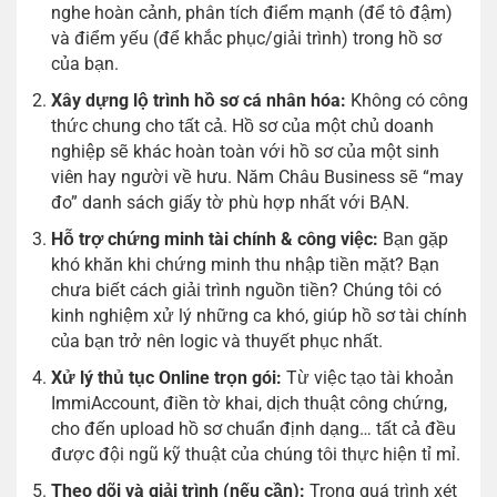
nghe hoàn cảnh, phân tích điểm mạnh (để tô đậm)
và điểm yếu (để khắc phục/giải trình) trong hồ sơ
của bạn.
Xây dựng lộ trình hồ sơ cá nhân hóa:
Không có công
thức chung cho tất cả. Hồ sơ của một chủ doanh
nghiệp sẽ khác hoàn toàn với hồ sơ của một sinh
viên hay người về hưu. Năm Châu Business sẽ “may
đo” danh sách giấy tờ phù hợp nhất với BẠN.
Hỗ trợ chứng minh tài chính & công việc:
Bạn gặp
khó khăn khi chứng minh thu nhập tiền mặt? Bạn
chưa biết cách giải trình nguồn tiền? Chúng tôi có
kinh nghiệm xử lý những ca khó, giúp hồ sơ tài chính
của bạn trở nên logic và thuyết phục nhất.
Xử lý thủ tục Online trọn gói:
Từ việc tạo tài khoản
ImmiAccount, điền tờ khai, dịch thuật công chứng,
cho đến upload hồ sơ chuẩn định dạng… tất cả đều
được đội ngũ kỹ thuật của chúng tôi thực hiện tỉ mỉ.
Theo dõi và giải trình (nếu cần):
Trong quá trình xét