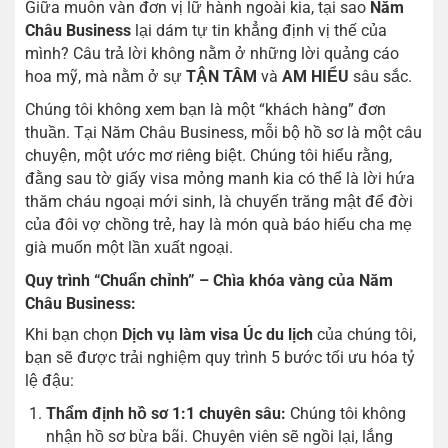
Giữa muôn vàn đơn vị lữ hành ngoài kia, tại sao
Năm
Châu Business
lại dám tự tin khẳng định vị thế của
mình? Câu trả lời không nằm ở những lời quảng cáo
hoa mỹ, mà nằm ở sự
TẬN TÂM
và
AM HIỂU
sâu sắc.
Chúng tôi không xem bạn là một “khách hàng” đơn
thuần. Tại Năm Châu Business, mỗi bộ hồ sơ là một câu
chuyện, một ước mơ riêng biệt. Chúng tôi hiểu rằng,
đằng sau tờ giấy visa mỏng manh kia có thể là lời hứa
thăm cháu ngoại mới sinh, là chuyến trăng mật để đời
của đôi vợ chồng trẻ, hay là món quà báo hiếu cha mẹ
già muốn một lần xuất ngoại.
Quy trình “Chuẩn chỉnh” – Chìa khóa vàng của Năm
Châu Business:
Khi bạn chọn
Dịch vụ làm visa Úc du lịch
của chúng tôi,
bạn sẽ được trải nghiệm quy trình 5 bước tối ưu hóa tỷ
lệ đậu:
Thẩm định hồ sơ 1:1 chuyên sâu:
Chúng tôi không
nhận hồ sơ bừa bãi. Chuyên viên sẽ ngồi lại, lắng