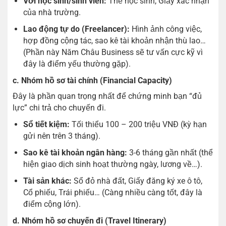
Với học sinh/sinh viên:
Thẻ học sinh, Giấy xác nhận
của nhà trường.
Lao động tự do (Freelancer):
Hình ảnh công việc,
hợp đồng cộng tác, sao kê tài khoản nhận thù lao…
(Phần này Năm Châu Business sẽ tư vấn cực kỹ vì
đây là điểm yếu thường gặp).
c. Nhóm hồ sơ tài chính (Financial Capacity)
Đây là phần quan trọng nhất để chứng minh bạn “đủ
lực” chi trả cho chuyến đi.
Sổ tiết kiệm:
Tối thiểu 100 – 200 triệu VNĐ (kỳ hạn
gửi nên trên 3 tháng).
Sao kê tài khoản ngân hàng:
3-6 tháng gần nhất (thể
hiện giao dịch sinh hoạt thường ngày, lương về…).
Tài sản khác:
Sổ đỏ nhà đất, Giấy đăng ký xe ô tô,
Cổ phiếu, Trái phiếu… (Càng nhiều càng tốt, đây là
điểm cộng lớn).
d. Nhóm hồ sơ chuyến đi (Travel Itinerary)