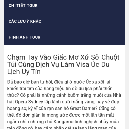
CHI TIẾT TOUR
CÁC LƯU Ý KHÁC
HÌNH ẢNH TOUR
Chạm Tay Vào Giấc Mơ Xứ Sở Chuột
Túi Cùng Dịch Vụ Làm Visa Úc Du
Lịch Uy Tín
Đã bao giờ bạn tự hỏi, điều gì ở nước Úc xa xôi lại
khiến trái tim của hàng triệu tín đồ du lịch phải thổn
thức? Có phải là những cánh buồm trắng muốt của Nhà
hát Opera Sydney lấp lánh dưới nắng vàng, hay vẻ đẹp
hoang sơ, kỳ vĩ của rạn san hô Great Barrier? Cũng có
thể, đó đơn giản là mong ước được một lần tận mắt
ngắm nhìn những chú Kangaroo tinh nghịch nhảy múa
trên đồng cỏ, hay cảm nhận cái se lạnh lãng mạn của