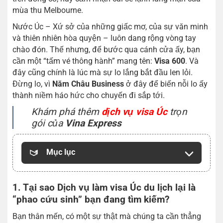
mùa thu Melbourne.
Nước Úc – Xứ sở của những giấc mơ, của sự văn minh
và thiên nhiên hòa quyện – luôn dang rộng vòng tay
chào đón. Thế nhưng, để bước qua cánh cửa ấy, bạn
cần một “tấm vé thông hành” mang tên:
Visa 600
. Và
đây cũng chính là lúc mà sự lo lắng bắt đầu len lỏi.
Đừng lo, vì
Năm Châu Business
ở đây để biến nỗi lo ấy
thành niềm háo hức cho chuyến đi sắp tới.
Khám phá thêm
dịch vụ visa Úc
trọn
gói của
Vina Express
Mục lục
1. Tại sao Dịch vụ làm visa Úc du lịch lại là
“phao cứu sinh” bạn đang tìm kiếm?
Bạn thân mến, có một sự thật mà chúng ta cần thẳng