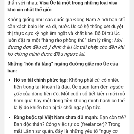
thắn với nhau:
Visa Úc là một trong những loại visa
khó xin nhất thế giới
.
Không giống như các quốc gia Đông Nam Á nơi bạn chỉ
cần xách balo lên và đi, nước Úc có hệ thống xét duyệt
thị thực cực kỳ nghiêm ngặt và khắt khe. Bộ Di trú Úc
luôn đặt ra một “hàng rào phòng thủ” tâm lý rằng:
Mọi
đương đơn đều có ý định ở lại Úc trái phép cho đến khi
họ chứng minh được điều ngược lại.
Những “hòn đá tảng” ngáng đường giấc mơ Úc của
bạn:
Hồ sơ tài chính phức tạp:
Không phải cứ có nhiều
tiền trong tài khoản là đậu. Úc quan tâm đến
nguồn
gốc
của dòng tiền đó. Một cuốn sổ tiết kiệm mới mở
hôm qua hay một dòng tiền không minh bạch có thể
là lý do khiến bạn bị từ chối ngay lập tức.
Ràng buộc tại Việt Nam chưa đủ mạnh:
Bạn còn trẻ?
Bạn độc thân? Công việc tự do (freelancer)? Trong
mắt Lãnh sự quán, đây là những yếu tố “nguy cơ