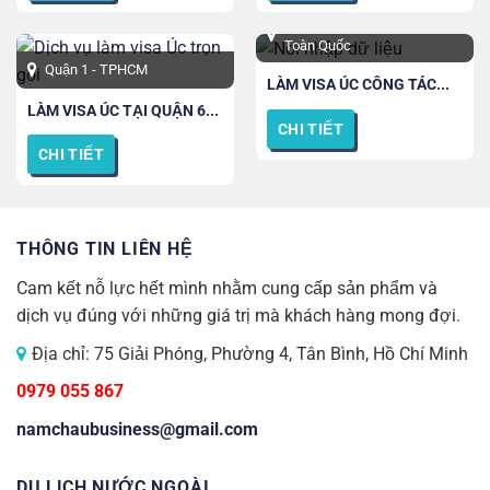
TPHCM, Hà Nội, Đà Nẵng và
Toàn Quốc
Quận 1 - TPHCM
LÀM VISA ÚC CÔNG TÁC...
LÀM VISA ÚC TẠI QUẬN 6...
CHI TIẾT
CHI TIẾT
THÔNG TIN LIÊN HỆ
Cam kết nỗ lực hết mình nhằm cung cấp sản phẩm và
dịch vụ đúng với những giá trị mà khách hàng mong đợi.
Địa chỉ: 75 Giải Phóng, Phường 4, Tân Bình, Hồ Chí Minh
0979 055 867
namchaubusiness@gmail.com
DU LỊCH NƯỚC NGOÀI