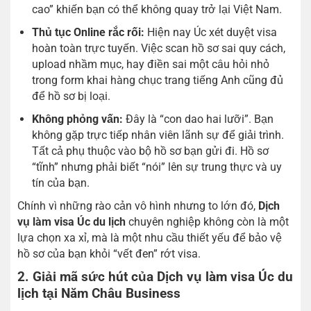
cao” khiến bạn có thể không quay trở lại Việt Nam.
Thủ tục Online rắc rối:
Hiện nay Úc xét duyệt visa
hoàn toàn trực tuyến. Việc scan hồ sơ sai quy cách,
upload nhầm mục, hay điền sai một câu hỏi nhỏ
trong form khai hàng chục trang tiếng Anh cũng đủ
để hồ sơ bị loại.
Không phỏng vấn:
Đây là “con dao hai lưỡi”. Bạn
không gặp trực tiếp nhân viên lãnh sự để giải trình.
Tất cả phụ thuộc vào bộ hồ sơ bạn gửi đi. Hồ sơ
“tĩnh” nhưng phải biết “nói” lên sự trung thực và uy
tín của bạn.
Chính vì những rào cản vô hình nhưng to lớn đó,
Dịch
vụ làm visa Úc du lịch
chuyên nghiệp không còn là một
lựa chọn xa xỉ, mà là một nhu cầu thiết yếu để bảo vệ
hồ sơ của bạn khỏi “vết đen” rớt visa.
2. Giải mã sức hút của Dịch vụ làm visa Úc du
lịch tại Năm Châu Business