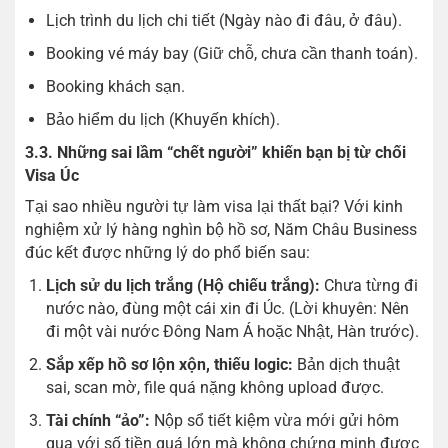
Lịch trình du lịch chi tiết (Ngày nào đi đâu, ở đâu).
Booking vé máy bay (Giữ chỗ, chưa cần thanh toán).
Booking khách sạn.
Bảo hiểm du lịch (Khuyến khích).
3.3. Những sai lầm “chết người” khiến bạn bị từ chối
Visa Úc
Tại sao nhiều người tự làm visa lại thất bại? Với kinh
nghiệm xử lý hàng nghìn bộ hồ sơ, Năm Châu Business
đúc kết được những lý do phổ biến sau:
Lịch sử du lịch trắng (Hộ chiếu trắng):
Chưa từng đi
nước nào, đùng một cái xin đi Úc. (Lời khuyên: Nên
đi một vài nước Đông Nam Á hoặc Nhật, Hàn trước).
Sắp xếp hồ sơ lộn xộn, thiếu logic:
Bản dịch thuật
sai, scan mờ, file quá nặng không upload được.
Tài chính “ảo”:
Nộp sổ tiết kiệm vừa mới gửi hôm
qua với số tiền quá lớn mà không chứng minh được