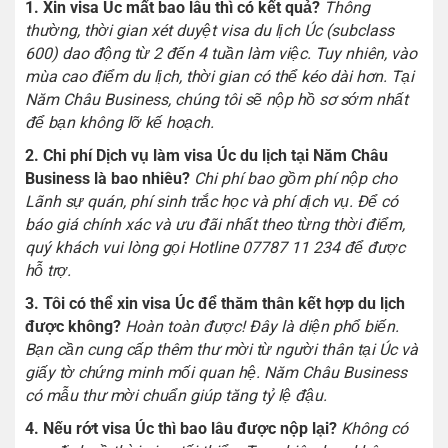
1. Xin visa Úc mất bao lâu thì có kết quả?
Thông
thường, thời gian xét duyệt visa du lịch Úc (subclass
600) dao động từ 2 đến 4 tuần làm việc. Tuy nhiên, vào
mùa cao điểm du lịch, thời gian có thể kéo dài hơn. Tại
Năm Châu Business, chúng tôi sẽ nộp hồ sơ sớm nhất
để bạn không lỡ kế hoạch.
2. Chi phí Dịch vụ làm visa Úc du lịch tại Năm Châu
Business là bao nhiêu?
Chi phí bao gồm phí nộp cho
Lãnh sự quán, phí sinh trắc học và phí dịch vụ. Để có
báo giá chính xác và ưu đãi nhất theo từng thời điểm,
quý khách vui lòng gọi Hotline 07787 11 234 để được
hỗ trợ.
3. Tôi có thể xin visa Úc để thăm thân kết hợp du lịch
được không?
Hoàn toàn được! Đây là diện phổ biến.
Bạn cần cung cấp thêm thư mời từ người thân tại Úc và
giấy tờ chứng minh mối quan hệ. Năm Châu Business
có mẫu thư mời chuẩn giúp tăng tỷ lệ đậu.
4. Nếu rớt visa Úc thì bao lâu được nộp lại?
Không có