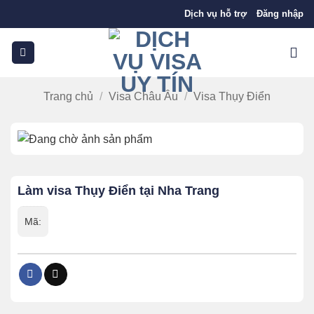
Bỏ
Dịch vụ hỗ trợ
Đăng nhập
qua
nội
dung
Trang chủ
/
Visa Châu Âu
/
Visa Thụy Điển
Làm visa Thụy Điển tại Nha Trang
Mã: