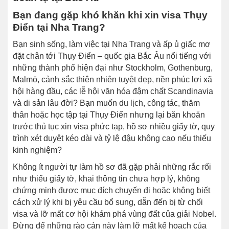
Bạn đang gặp khó khăn khi xin visa Thụy
Điển tại Nha Trang?
Bạn sinh sống, làm việc tại Nha Trang và ấp ủ giấc mơ
đặt chân tới Thụy Điển – quốc gia Bắc Âu nổi tiếng với
những thành phố hiện đại như Stockholm, Gothenburg,
Malmö, cảnh sắc thiên nhiên tuyệt đẹp, nền phúc lợi xã
hội hàng đầu, các lễ hội văn hóa đậm chất Scandinavia
và di sản lâu đời? Bạn muốn du lịch, công tác, thăm
thân hoặc học tập tại Thụy Điển nhưng lại băn khoăn
trước thủ tục xin visa phức tạp, hồ sơ nhiều giấy tờ, quy
trình xét duyệt kéo dài và tỷ lệ đậu không cao nếu thiếu
kinh nghiệm?
Không ít người tự làm hồ sơ đã gặp phải những rắc rối
như thiếu giấy tờ, khai thông tin chưa hợp lý, không
chứng minh được mục đích chuyến đi hoặc không biết
cách xử lý khi bị yêu cầu bổ sung, dẫn đến bị từ chối
visa và lỡ mất cơ hội khám phá vùng đất của giải Nobel.
Đừng để những rào cản này làm lỡ mất kế hoạch của