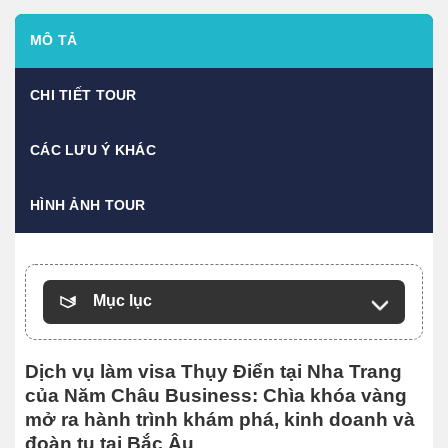
MÔ TẢ
CHI TIẾT TOUR
CÁC LƯU Ý KHÁC
HÌNH ẢNH TOUR
Mục lục
Dịch vụ làm visa Thụy Điển tại Nha Trang
của Năm Châu Business: Chìa khóa vàng
mở ra hành trình khám phá, kinh doanh và
đoàn tụ tại Bắc Âu