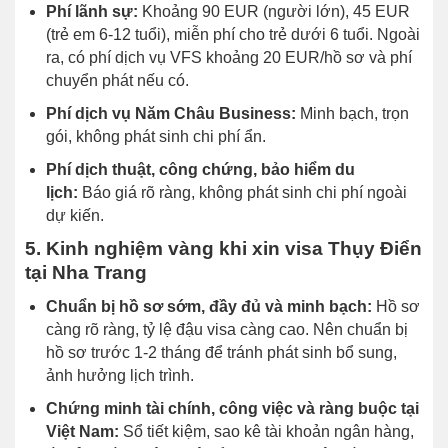
Phí lãnh sự:
Khoảng 90 EUR (người lớn), 45 EUR
(trẻ em 6-12 tuổi), miễn phí cho trẻ dưới 6 tuổi. Ngoài
ra, có phí dịch vụ VFS khoảng 20 EUR/hồ sơ và phí
chuyển phát nếu có.
Phí dịch vụ Năm Châu Business:
Minh bạch, trọn
gói, không phát sinh chi phí ẩn.
Phí dịch thuật, công chứng, bảo hiểm du
lịch:
Báo giá rõ ràng, không phát sinh chi phí ngoài
dự kiến.
5. Kinh nghiệm vàng khi xin visa Thụy Điển
tại Nha Trang
Chuẩn bị hồ sơ sớm, đầy đủ và minh bạch:
Hồ sơ
càng rõ ràng, tỷ lệ đậu visa càng cao. Nên chuẩn bị
hồ sơ trước 1-2 tháng để tránh phát sinh bổ sung,
ảnh hưởng lịch trình.
Chứng minh tài chính, công việc và ràng buộc tại
Việt Nam:
Sổ tiết kiệm, sao kê tài khoản ngân hàng,