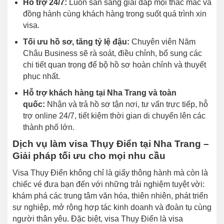
Hỗ trợ 24/7:
Luôn sẵn sàng giải đáp mọi thắc mắc và
đồng hành cùng khách hàng trong suốt quá trình xin
visa.
Tối ưu hồ sơ, tăng tỷ lệ đậu:
Chuyên viên Năm
Châu Business sẽ rà soát, điều chỉnh, bổ sung các
chi tiết quan trọng để bộ hồ sơ hoàn chỉnh và thuyết
phục nhất.
Hỗ trợ khách hàng tại Nha Trang và toàn
quốc:
Nhận và trả hồ sơ tận nơi, tư vấn trực tiếp, hỗ
trợ online 24/7, tiết kiệm thời gian di chuyển lên các
thành phố lớn.
Dịch vụ làm visa Thụy Điển tại Nha Trang –
Giải pháp tối ưu cho mọi nhu cầu
Visa Thụy Điển không chỉ là giấy thông hành mà còn là
chiếc vé đưa bạn đến với những trải nghiệm tuyệt vời:
khám phá các trung tâm văn hóa, thiên nhiên, phát triển
sự nghiệp, mở rộng hợp tác kinh doanh và đoàn tụ cùng
người thân yêu. Đặc biệt, visa Thụy Điển là visa