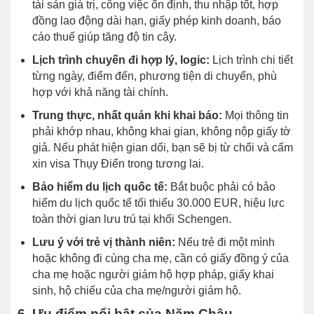
tài sản giá trị, công việc ổn định, thu nhập tốt, hợp
đồng lao động dài hạn, giấy phép kinh doanh, báo
cáo thuế giúp tăng độ tin cậy.
Lịch trình chuyến đi hợp lý, logic:
Lịch trình chi tiết
từng ngày, điểm đến, phương tiện di chuyển, phù
hợp với khả năng tài chính.
Trung thực, nhất quán khi khai báo:
Mọi thông tin
phải khớp nhau, không khai gian, không nộp giấy tờ
giả. Nếu phát hiện gian dối, bạn sẽ bị từ chối và cấm
xin visa Thụy Điển trong tương lai.
Bảo hiểm du lịch quốc tế:
Bắt buộc phải có bảo
hiểm du lịch quốc tế tối thiểu 30.000 EUR, hiệu lực
toàn thời gian lưu trú tại khối Schengen.
Lưu ý với trẻ vị thành niên:
Nếu trẻ đi một mình
hoặc không đi cùng cha mẹ, cần có giấy đồng ý của
cha mẹ hoặc người giám hộ hợp pháp, giấy khai
sinh, hộ chiếu của cha mẹ/người giám hộ.
6. Ưu điểm nổi bật của Năm Châu