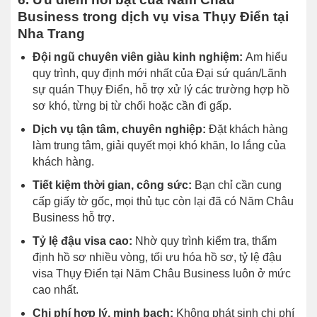
Business trong dịch vụ visa Thụy Điển tại
Nha Trang
Đội ngũ chuyên viên giàu kinh nghiệm:
Am hiểu
quy trình, quy định mới nhất của Đại sứ quán/Lãnh
sự quán Thụy Điển, hỗ trợ xử lý các trường hợp hồ
sơ khó, từng bị từ chối hoặc cần đi gấp.
Dịch vụ tận tâm, chuyên nghiệp:
Đặt khách hàng
làm trung tâm, giải quyết mọi khó khăn, lo lắng của
khách hàng.
Tiết kiệm thời gian, công sức:
Bạn chỉ cần cung
cấp giấy tờ gốc, mọi thủ tục còn lại đã có Năm Châu
Business hỗ trợ.
Tỷ lệ đậu visa cao:
Nhờ quy trình kiểm tra, thẩm
định hồ sơ nhiều vòng, tối ưu hóa hồ sơ, tỷ lệ đậu
visa Thụy Điển tại Năm Châu Business luôn ở mức
cao nhất.
Chi phí hợp lý, minh bạch:
Không phát sinh chi phí