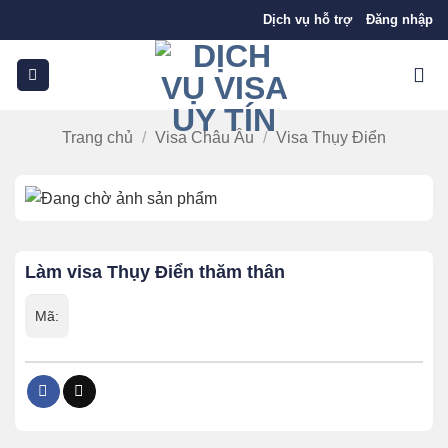
Bỏ
Dịch vụ hỗ trợ
Đăng nhập
qua
nội
dung
Trang chủ
/
Visa Châu Âu
/
Visa Thụy Điển
Làm visa Thụy Điển thăm thân
Mã: