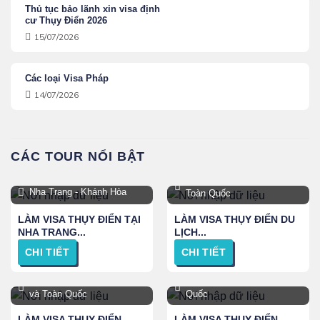
Thủ tục bảo lãnh xin visa định
cư Thụy Điển 2026
15/07/2026
Các loại Visa Pháp
14/07/2026
CÁC TOUR NỔI BẬT
Hà Nội, TPHCM, Đà Nẵng,
Nha Trang - Khánh Hòa
Toàn Quốc
LÀM VISA THỤY ĐIỂN TẠI
LÀM VISA THỤY ĐIỂN DU
NHA TRANG...
LỊCH...
CHI TIẾT
CHI TIẾT
TPHCM, Hà Nội, Đà Nẵng
TPHCM, Hà Nội và Toàn
và Toàn Quốc
Quốc
LÀM VISA THỤY ĐIỂN...
LÀM VISA THỤY ĐIỂN