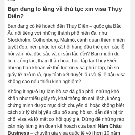
Bạn đang lo lắng về thủ tục xin visa Thụy
Điển?
Bạn đang có kế hoạch đến Thụy Điển – quốc gia Bắc
Âu nổi tiếng với những thành phố hiện đại như
Stockholm, Gothenburg, Malmö, cảnh quan thiên nhiên
tuyệt đẹp, nền phúc lợi xã hội hàng đầu thế giới, các lễ
hội văn hóa đặc sắc và di sản lâu đời? Bạn muốn du
lịch, công tác, thăm thân hoặc học tập tại Thụy Điển
nhưng băn khoăn về thủ tục xin visa phức tạp, hồ sơ
giấy tờ rườm rà, quy trình xét duyệt lâu và tỷ lệ đậu visa
không cao nếu thiếu kinh nghiệm?
Không ít người tự làm hồ sơ đã gặp phải những khó
khăn như thiếu giấy tờ, khai thông tin sai lệch, không
chứng minh được mục đích chuyến đi hoặc không biết
cách xử lý khi bị yêu cầu bổ sung hồ sơ, dẫn đến bị từ
chối visa và lỡ mất cơ hội quý giá. Đừng để những rào
cản này làm gián đoạn kế hoạch của bạn!
Năm Châu
Business
– chuyên gia visa quốc tế với hơn 10 năm