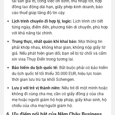
tài sản giá trị, công việc ổn định, thu nhập tốt, hợp
đồng lao động dài hạn, giấy phép kinh doanh, báo
cáo thuế giúp tăng độ tin cậy.
Lịch trình chuyến đi hợp lý, logic:
Lịch trình chi tiết
từng ngày, điểm đến, phương tiện di chuyển, phù hợp
với khả năng tài chính.
Trung thực, nhất quán khi khai báo:
Mọi thông tin
phải khớp nhau, không khai gian, không nộp giấy tờ
giả. Nếu phát hiện gian dối, bạn sẽ bị từ chối và cấm
xin visa Thụy Điển trong tương lai.
Bảo hiểm du lịch quốc tế:
Bắt buộc phải có bảo hiểm
du lịch quốc tế tối thiểu 30.000 EUR, hiệu lực toàn
thời gian lưu trú tại khối Schengen.
Lưu ý với trẻ vị thành niên:
Nếu trẻ đi một mình hoặc
không đi cùng cha mẹ, cần có giấy đồng ý của cha
mẹ hoặc người giám hộ hợp pháp, giấy khai sinh, hộ
chiếu của cha mẹ/người giám hộ.
6. Ưu điểm nổi bật của Năm Châu Business