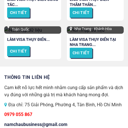
TÁC...
THĂM THÂN...
CHI TIẾT
CHI TIẾT
TPHCM, Hà Nội, Đà Nẵng và
Nha Trang - Khánh Hòa
Toàn Quốc
LÀM VISA THỤY ĐIỂN...
LÀM VISA THỤY ĐIỂN TẠI
NHA TRANG...
CHI TIẾT
CHI TIẾT
THÔNG TIN LIÊN HỆ
Cam kết nỗ lực hết mình nhằm cung cấp sản phẩm và dịch
vụ đúng với những giá trị mà khách hàng mong đợi.
Địa chỉ: 75 Giải Phóng, Phường 4, Tân Bình, Hồ Chí Minh
0979 055 867
namchaubusiness@gmail.com