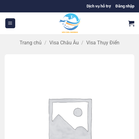
Bỏ
Dịch vụ hỗ trợ
Đăng nhập
qua
nội
dung
Trang chủ
/
Visa Châu Âu
/
Visa Thụy Điển