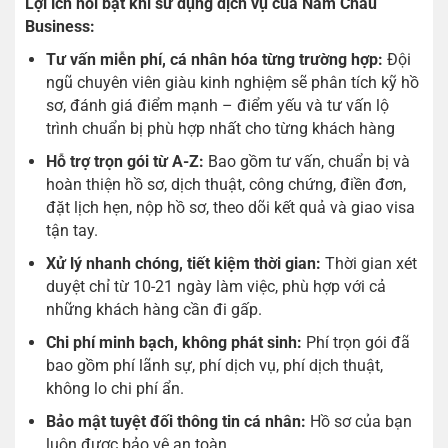
Lợi ích nổi bật khi sử dụng dịch vụ của Năm Châu
Business:
Tư vấn miễn phí, cá nhân hóa từng trường hợp:
Đội
ngũ chuyên viên giàu kinh nghiệm sẽ phân tích kỹ hồ
sơ, đánh giá điểm mạnh – điểm yếu và tư vấn lộ
trình chuẩn bị phù hợp nhất cho từng khách hàng
Hỗ trợ trọn gói từ A-Z:
Bao gồm tư vấn, chuẩn bị và
hoàn thiện hồ sơ, dịch thuật, công chứng, điền đơn,
đặt lịch hẹn, nộp hồ sơ, theo dõi kết quả và giao visa
tận tay.
Xử lý nhanh chóng, tiết kiệm thời gian:
Thời gian xét
duyệt chỉ từ 10-21 ngày làm việc, phù hợp với cả
những khách hàng cần đi gấp.
Chi phí minh bạch, không phát sinh:
Phí trọn gói đã
bao gồm phí lãnh sự, phí dịch vụ, phí dịch thuật,
không lo chi phí ẩn.
Bảo mật tuyệt đối thông tin cá nhân:
Hồ sơ của bạn
luôn được bảo vệ an toàn.