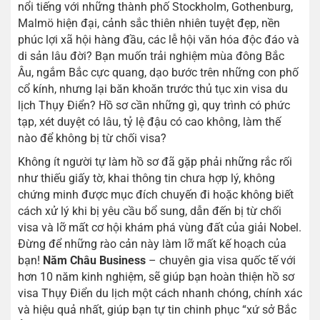
nổi tiếng với những thành phố Stockholm, Gothenburg,
Malmö hiện đại, cảnh sắc thiên nhiên tuyệt đẹp, nền
phúc lợi xã hội hàng đầu, các lễ hội văn hóa độc đáo và
di sản lâu đời? Bạn muốn trải nghiệm mùa đông Bắc
Âu, ngắm Bắc cực quang, dạo bước trên những con phố
cổ kính, nhưng lại băn khoăn trước thủ tục xin visa du
lịch Thụy Điển? Hồ sơ cần những gì, quy trình có phức
tạp, xét duyệt có lâu, tỷ lệ đậu có cao không, làm thế
nào để không bị từ chối visa?
Không ít người tự làm hồ sơ đã gặp phải những rắc rối
như thiếu giấy tờ, khai thông tin chưa hợp lý, không
chứng minh được mục đích chuyến đi hoặc không biết
cách xử lý khi bị yêu cầu bổ sung, dẫn đến bị từ chối
visa và lỡ mất cơ hội khám phá vùng đất của giải Nobel.
Đừng để những rào cản này làm lỡ mất kế hoạch của
bạn!
Năm Châu Business
– chuyên gia visa quốc tế với
hơn 10 năm kinh nghiệm, sẽ giúp bạn hoàn thiện hồ sơ
visa Thụy Điển du lịch một cách nhanh chóng, chính xác
và hiệu quả nhất, giúp bạn tự tin chinh phục “xứ sở Bắc