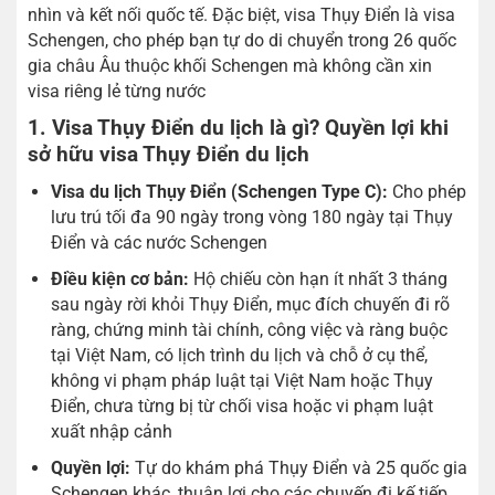
nhìn và kết nối quốc tế. Đặc biệt, visa Thụy Điển là visa
Schengen, cho phép bạn tự do di chuyển trong 26 quốc
gia châu Âu thuộc khối Schengen mà không cần xin
visa riêng lẻ từng nước
1. Visa Thụy Điển du lịch là gì? Quyền lợi khi
sở hữu visa Thụy Điển du lịch
Visa du lịch Thụy Điển (Schengen Type C):
Cho phép
lưu trú tối đa 90 ngày trong vòng 180 ngày tại Thụy
Điển và các nước Schengen
Điều kiện cơ bản:
Hộ chiếu còn hạn ít nhất 3 tháng
sau ngày rời khỏi Thụy Điển, mục đích chuyến đi rõ
ràng, chứng minh tài chính, công việc và ràng buộc
tại Việt Nam, có lịch trình du lịch và chỗ ở cụ thể,
không vi phạm pháp luật tại Việt Nam hoặc Thụy
Điển, chưa từng bị từ chối visa hoặc vi phạm luật
xuất nhập cảnh
Quyền lợi:
Tự do khám phá Thụy Điển và 25 quốc gia
Schengen khác, thuận lợi cho các chuyến đi kế tiếp