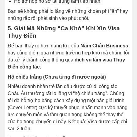
Hỗ trợ nộp hồ sơ tại trung tâm tiếp nhận.
Bạn sẽ không phải lo lắng về những khoản phí “ẩn” hay
những rắc rối phát sinh vào phút chót.
5. Giải Mã Những “Ca Khó” Khi Xin Visa
Thụy Điển
Để bạn thấy rõ hơn năng lực của
Năm Châu Business
,
hãy cùng điểm qua những trường hợp khó mà chúng tôi
đã xử lý thành công thông qua
dịch vụ làm visa Thụy
Điển công tác
:
Hộ chiếu trắng (Chưa từng đi nước ngoài)
Nhiều doanh nhân trẻ lần đầu được cử đi công tác
Châu Âu thường rất lo lắng vì “hộ chiếu trắng”. Chúng
tôi đã hỗ trợ họ bằng cách xây dựng một bản giải trình
(Cover Letter) cực kỳ thuyết phục, nhấn mạnh vào năng
lực chuyên môn và tầm quan trọng không thể thay thế
của họ trong chuyến đi này. Kết quả: Visa được cấp chỉ
sau 2 tuần.