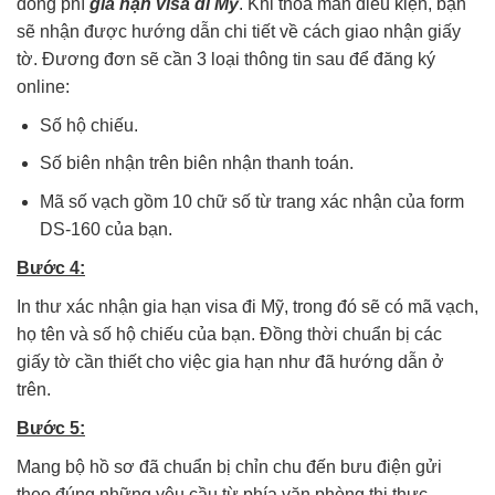
đóng phí
gia hạn visa đi Mỹ
. Khi thỏa mãn điều kiện, bạn
sẽ nhận được hướng dẫn chi tiết về cách giao nhận giấy
tờ. Đương đơn sẽ cần 3 loại thông tin sau để đăng ký
online:
Số hộ chiếu.
Số biên nhận trên biên nhận thanh toán.
Mã số vạch gồm 10 chữ số từ trang xác nhận của form
DS-160 của bạn.
Bước 4:
In thư xác nhận gia hạn visa đi Mỹ, trong đó sẽ có mã vạch,
họ tên và số hộ chiếu của bạn. Đồng thời chuẩn bị các
giấy tờ cần thiết cho việc gia hạn như đã hướng dẫn ở
trên.
Bước 5:
Mang bộ hồ sơ đã chuẩn bị chỉn chu đến bưu điện gửi
theo đúng những yêu cầu từ phía văn phòng thị thực.