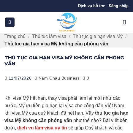
Bỏ
Dịch vụ hỗ trợ
Đăng nhập
qua
nội
dung
Trang chủ
/
Thủ tục làm visa
/
Thủ tục gia hạn visa Mỹ
/
Thủ tục gia hạn visa Mỹ không cần phỏng vấn
THỦ TỤC GIA HẠN VISA MỸ KHÔNG CẦN PHỎNG
VẤN
11/07/2026
Năm Châu Business
0
Khi visa Mỹ hết hạn, thay visa phải làm lại mới như các
nước, Mỹ ưu tiên gia hạn lại visa cho công dân Việt Nam
khi visa Mỹ của quý khách đã hết han. Vậy
thủ tục gia hạn
visa Mỹ không cần phỏng vấn
như thế nào? Bài viết bên
dưới,
dịch vụ làm visa uy tín
sẽ giúp Quý khách và các