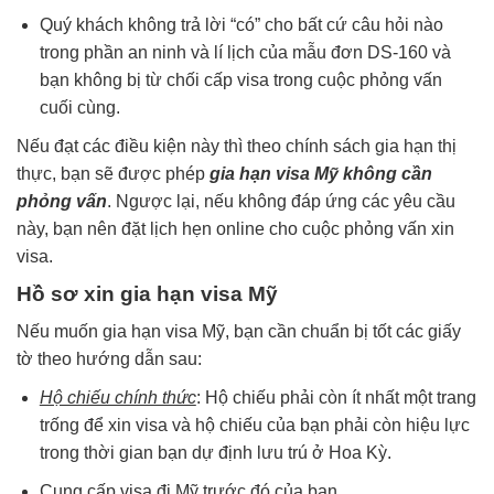
Quý khách không trả lời “có” cho bất cứ câu hỏi nào
trong phần an ninh và lí lịch của mẫu đơn DS‐160 và
bạn không bị từ chối cấp visa trong cuộc phỏng vấn
cuối cùng.
Nếu đạt các điều kiện này thì theo chính sách gia hạn thị
thực, bạn sẽ được phép
gia hạn visa Mỹ không cần
phỏng vấn
. Ngược lại, nếu không đáp ứng các yêu cầu
này, bạn nên đặt lịch hẹn online cho cuộc phỏng vấn xin
visa.
Hồ sơ xin gia hạn visa Mỹ
Nếu muốn gia hạn visa Mỹ, bạn cần chuẩn bị tốt các giấy
tờ theo hướng dẫn sau:
Hộ chiếu chính thức
: Hộ chiếu phải còn ít nhất một trang
trống để xin visa và hộ chiếu của bạn phải còn hiệu lực
trong thời gian bạn dự định lưu trú ở Hoa Kỳ.
Cung cấp visa đi Mỹ trước đó của bạn.