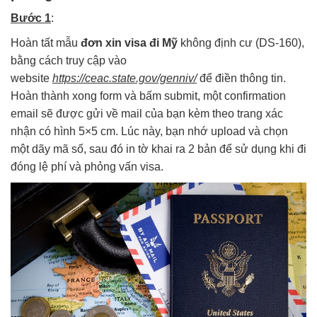
Bước 1
:
Hoàn tất mẫu
đơn xin visa đi Mỹ
không định cư (DS-160),
bằng cách truy cập vào
website
https://ceac.state.gov/genniv/
để điền thông tin.
Hoàn thành xong form và bấm submit, một confirmation
email sẽ được gửi về mail của bạn kèm theo trang xác
nhận có hình 5×5 cm. Lúc này, bạn nhớ upload và chọn
một dãy mã số, sau đó in tờ khai ra 2 bản để sử dụng khi đi
đóng lệ phí và phỏng vấn visa.